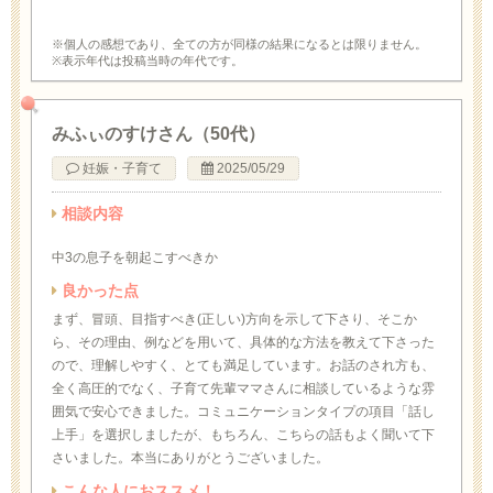
※個人の感想であり、全ての方が同様の結果になるとは限りません。
※表示年代は投稿当時の年代です。
みふぃのすけさん（50代）
妊娠・子育て
2025/05/29
相談内容
中3の息子を朝起こすべきか
良かった点
まず、冒頭、目指すべき(正しい)方向を示して下さり、そこか
ら、その理由、例などを用いて、具体的な方法を教えて下さった
ので、理解しやすく、とても満足しています。お話のされ方も、
全く高圧的でなく、子育て先輩ママさんに相談しているような雰
囲気で安心できました。コミュニケーションタイプの項目「話し
上手」を選択しましたが、もちろん、こちらの話もよく聞いて下
さいました。本当にありがとうございました。
こんな人におススメ！