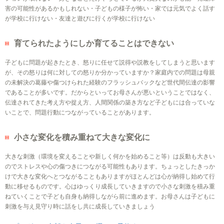
害の可能性があるかもしれない・子どもの様子が怖い・家では元気でよく話す
が学校に行けない・友達と遊びに行くが学校に行けない
育てられたようにしか育てることはできない
子どもに問題が起きたとき、怒りに任せて説得や説教をしてしまうと思います
が、その怒りは何に対しての怒りか分かっていますか？家庭内での問題は母親
の未解決の葛藤や傷つけられた経験のフラッシュバックなど世代間伝達の影響
であることが多いです。だからといってお母さんが悪いということではなく、
伝達されてきた考え方や捉え方、人間関係の築き方など子どもには合っていな
いことで、問題行動につながっていることがあります。
小さな変化を積み重ねて大きな変化に
大きな刺激（環境を変えることや新しく何かを始めること等）は反動も大きい
のでストレスや心の傷つきにつながる可能性もあります。ちょっとしたきっか
けで大きな変化へとつながることもありますがほとんどは心が納得し始めて行
動に移せるものです。心はゆっくり成長していきますので小さな刺激を積み重
ねていくことで子ども自身も納得しながら前に進めます。お母さんは子どもに
刺激を与え見守り時に話をし共に成長していきましょう