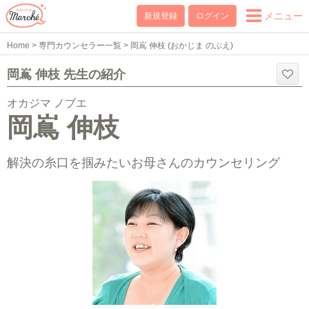
メニュー
新規登録
ログイン
Home
>
専門カウンセラー一覧
>
岡嶌 伸枝 (おかじま のぶえ)
岡嶌 伸枝 先生の紹介
オカジマ ノブエ
岡嶌 伸枝
解決の糸口を掴みたいお母さんのカウンセリング