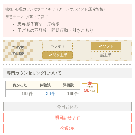
職種 :
心理カウンセラー／キャリアコンサルタント(国家資格)
得意テーマ :
妊娠・子育て
思春期子育て・反抗期
子どもの不登校・問題行動・引きこもり
ハッキリ
ソフト
この方
の印象
聞き上手
話上手
専門カウンセリングについて
良かった
体験談
評価数
183件
38件
188件
今日
お休み
明日
話せます
今週
OK