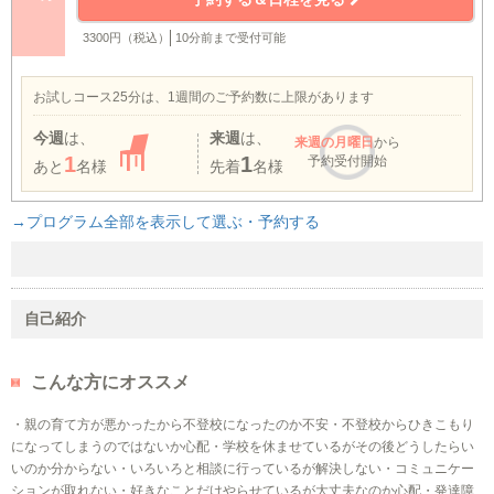
3300円（税込）
10分前まで受付可能
お試しコース25分は、1週間のご予約数に上限があります
今週
は、
来週
は、
来週
の月曜日
から
1
1
予約受付開始
あと
名様
先着
名様
→プログラム全部を表示して選ぶ・予約する
自己紹介
こんな方にオススメ
・親の育て方が悪かったから不登校になったのか不安・不登校からひきこもり
になってしまうのではないか心配・学校を休ませているがその後どうしたらい
いのか分からない・いろいろと相談に行っているが解決しない・コミュニケー
ションが取れない・好きなことだけやらせているが大丈夫なのか心配・発達障