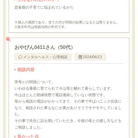
思春期の子育てに悩まれているかた
※個人の感想であり、全ての方が同様の結果になるとは限りません。
※表示年代は投稿当時の年代です。
おやびん0411さん（50代）
メンタルヘルス・心理相談
2024/06/13
相談内容
実母との関係について。
いわゆる毒親に育てられて今は母と離れて暮らしています。
今はほとんど絶縁状態で電話連絡していない状態です。
母から相談の電話がかかってきて、その事で半ばパニック症状に
なり、相談された事もなにか裏がありそうでモヤモヤしていまし
た。
その事で先生に話を聞いていただき、今後の母との接し方などを
ご相談しました。
良かった点