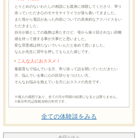
とりとめのないわたしの相談にも親身に傾聴してくださり、寄り
添っていただき心のモヤモヤイライラが落ち着いてきました。
また母から電話があった内容についての具体的なアドバイスをい
ただきました。
自分が娘としての義務は果たすけど、母から振り回されない距離
感を持って接する事が大事だと思いました。
変な罪悪感は持たないでいいんだと改めて思いました。
なんか先生に背中を押してもらえた感じです。
こんな人におススメ！
毒親育ちで悩んでいる方、寄り添って話を聞いていただきたい
方、悩んでいる事に心の区切りをつけたい方。
そんなお悩みを抱えている方におススメの先生です。
※個人の感想であり、全ての方が同様の結果になるとは限りません。
※表示年代は投稿当時の年代です。
全ての体験談をみる
今日
お休み