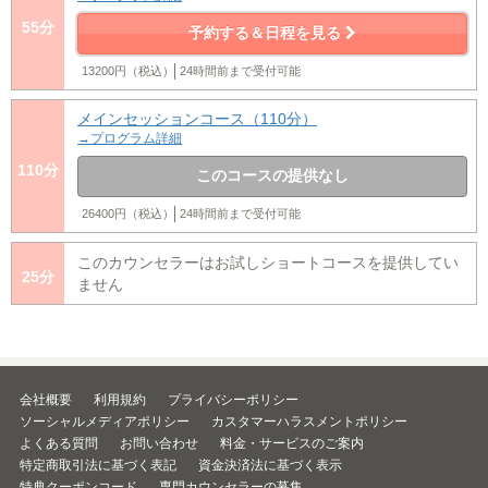
55分
予約する＆日程を見る
13200円（税込）
24時間前まで受付可能
メインセッションコース（110分）
→プログラム詳細
110分
このコースの提供なし
26400円（税込）
24時間前まで受付可能
このカウンセラーはお試しショートコースを提供してい
25分
ません
会社概要
利用規約
プライバシーポリシー
ソーシャルメディアポリシー
カスタマーハラスメントポリシー
よくある質問
お問い合わせ
料金・サービスのご案内
特定商取引法に基づく表記
資金決済法に基づく表示
特典クーポンコード
専門カウンセラーの募集