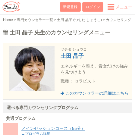
メニュー
新規登録
ログイン
Home
>
専門カウンセラー一覧
>
土田 晶子 (つちだ しょうこ)
>
カウンセリング
メニュー
土田 晶子 先生のカウンセリングメニュー
ツチダ ショウコ
土田 晶子
エネルギーを整え、貴女だけの強み
を見つけよう
職種： セラピスト
このカウンセラーの詳細はこちら
選べる専門カウンセリングプログラム
共通プログラム
メインセッションコース（55分）
→プログラム詳細