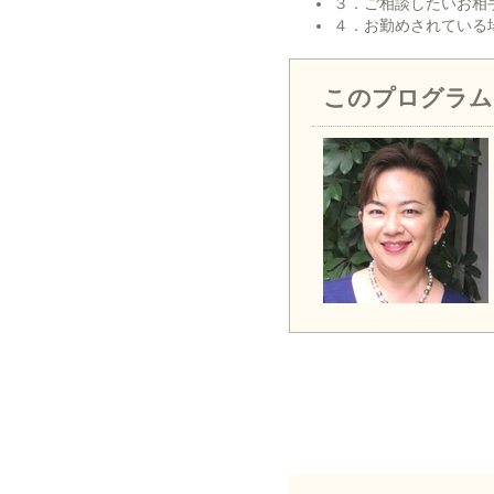
３．ご相談したいお相
４．お勤めされている
このプログラム