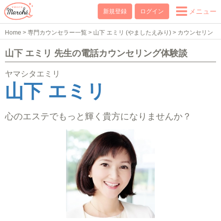
メニュー
新規登録
ログイン
Home
>
専門カウンセラー一覧
>
山下 エミリ (やましたえみり)
>
カウンセリン
グ体験談
山下 エミリ 先生の電話カウンセリング体験談
ヤマシタエミリ
山下 エミリ
心のエステでもっと輝く貴方になりませんか？