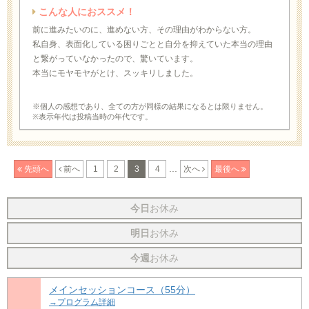
こんな人におススメ！
前に進みたいのに、進めない方、その理由がわからない方。
私自身、表面化している困りごとと自分を抑えていた本当の理由
と繋がっていなかったので、驚いています。
本当にモヤモヤがとけ、スッキリしました。
※個人の感想であり、全ての方が同様の結果になるとは限りません。
※表示年代は投稿当時の年代です。
...
先頭へ
前へ
1
2
3
4
次へ
最後へ
今日
お休み
明日
お休み
今週
お休み
メインセッションコース（55分）
→プログラム詳細