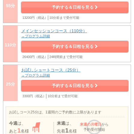
55分
予約する＆日程を見る
13200円（税込）
10分前まで受付可能
メインセッションコース（110分）
→プログラム詳細
110分
予約する＆日程を見る
26400円（税込）
24時間前まで受付可能
お試しショートコース（25分）
→プログラム詳細
25分
予約する＆日程を見る
3300円（税込）
10分前まで受付可能
お試しコース25分は、1週間のご予約数に上限があります
今週
は、
来週
は、
来週
の月曜日
から
1
1
予約受付開始
あと
名様
先着
名様