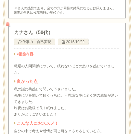
※個人の感想であり、全ての方が同様の結果になるとは限りません。
※表示年代は投稿当時の年代です。
カナさん（50代）
仕事力・自己実現
2015/10/29
相談内容
職場の人間関係について、眠れないほどの怒りを感じていまし
た。
良かった点
私の話に共感して聞いて下さいました。
先生に話を聞いて頂くうちに、不思議な事に全く別の感情が湧い
てきました。
昨夜はお陰様で良く眠れました。
ありがとうございました！
こんな人におススメ！
自分の中で考えや感情が同じ所をぐるぐるしている方。