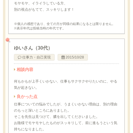
モヤモヤ、イライラしている方、
別の視点がもてて、スッキリします！
※個人の感想であり、全ての方が同様の結果になるとは限りません。
※表示年代は投稿当時の年代です。
ゆいさん（30代）
仕事力・自己実現
2015/10/28
相談内容
何もかもが上手くいかない、仕事もサクサクやりたいのに、やる
気が起きない。
良かった点
仕事についての悩みでしたが、うまくいかない理由は、別の理由
のもっと深いところにありました。
そこを先生は見つけて、膿を出してくださいました。
お陰様でモヤモヤしたものがスッキリして、前に進もうという気
持ちになりました。