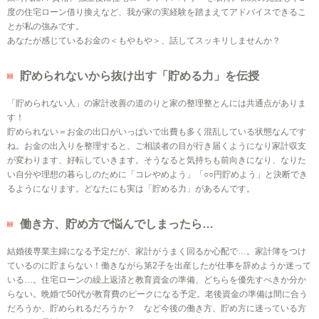
度の住宅ローン借り換えなど、我が家の実経験を踏まえてアドバイスできるこ
とが私の強みです。
あなたが感じているお金の＜もやもや＞、話してスッキリしませんか？
貯められないから抜け出す「貯める力」を伝授
「貯められない人」の家計改善の道のりと家の整理整とんには共通点がありま
す！
貯められない＝お金の出口がいっぱいで出費も多く混乱している状態なんです
ね。お金の出入りを整理すると、ご相談者の目が行き届くようになり家計収支
が変わります、好転していきます。そうなると気持ちも前向きになり、なりた
い自分や理想の暮らしのために「コレやめよう」「○○円貯めよう」と決断でき
るようになります。どなたにも実は「貯める力」があるんです。
働き方、貯め方で悩んでしまったら…
結婚後専業主婦になる予定だが、家計がうまく回るか心配で…。家計簿をつけ
ているのに貯まらない！働きながら第2子を出産したが仕事を辞めようか迷って
いる…。住宅ローンの繰上返済と教育資金の準備、どちらを優先すべきか分か
らない。晩婚で50代が教育費のピークになる予定。老後資金の準備は間に合う
だろうか、貯められるだろうか？ など今後の働き方、貯め方に迷っている方