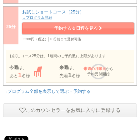
お試しショートコース（25分）
→プログラム詳細
25分
予約する＆日程を見る
3300円（税込）
10分前まで受付可能
お試しコース25分は、1週間のご予約数に上限があります
今週
は、
来週
は、
来週
の月曜日
から
1
1
予約受付開始
あと
名様
先着
名様
→プログラム全部を表示して選ぶ・予約する
このカウンセラーをお気に入りに登録する