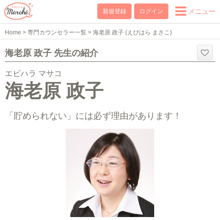
メニュー
新規登録
ログイン
Home
>
専門カウンセラー一覧
>
海老原 政子 (えびはら まさこ)
海老原 政子 先生の紹介
エビハラ マサコ
海老原 政子
「貯められない」には必ず理由があります！