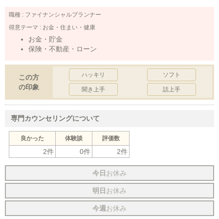
職種 :
ファイナンシャルプランナー
得意テーマ :
お金・住まい・健康
お金・貯金
保険・不動産・ローン
ハッキリ
ソフト
この方
の印象
聞き上手
話上手
専門カウンセリングについて
良かった
体験談
評価数
2件
0件
2件
今日
お休み
明日
お休み
今週
お休み