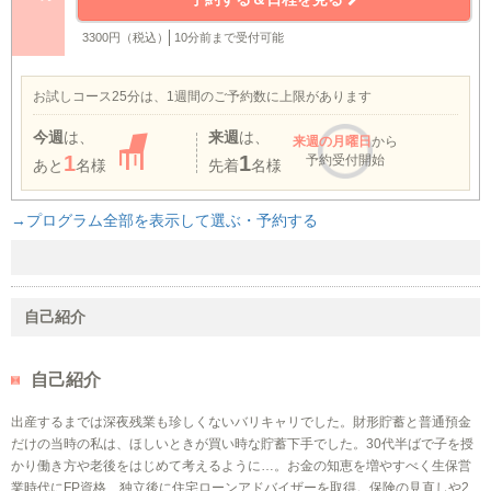
3300円（税込）
10分前まで受付可能
お試しコース25分は、1週間のご予約数に上限があります
今週
は、
来週
は、
来週
の月曜日
から
1
1
予約受付開始
あと
名様
先着
名様
→プログラム全部を表示して選ぶ・予約する
自己紹介
自己紹介
出産するまでは深夜残業も珍しくないバリキャリでした。財形貯蓄と普通預金
だけの当時の私は、ほしいときが買い時な貯蓄下手でした。30代半ばで子を授
かり働き方や老後をはじめて考えるように…。お金の知恵を増やすべく生保営
業時代にFP資格、独立後に住宅ローンアドバイザーを取得。保険の見直しや2