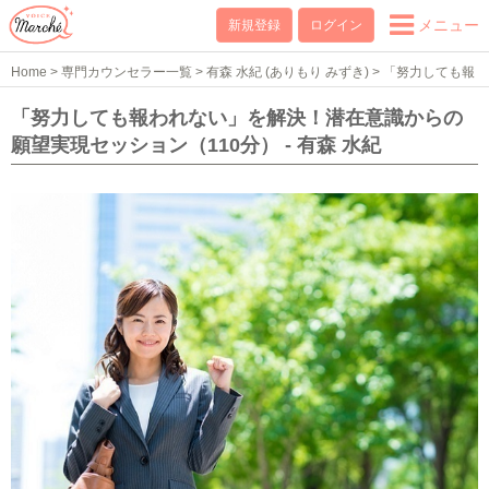
メニュー
新規登録
ログイン
Home
>
専門カウンセラー一覧
>
有森 水紀 (ありもり みずき)
>
「努力しても報
われない」を解決！潜在意識からの願望実現セッション（110分）
「努力しても報われない」を解決！潜在意識からの
願望実現セッション（110分） - 有森 水紀