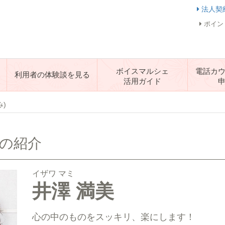
法人契
ポイン
ボイスマルシェ
電話カ
利用者の体験談を見る
活用ガイド
み)
生の紹介
イザワ マミ
井澤 満美
心の中のものをスッキリ、楽にします！