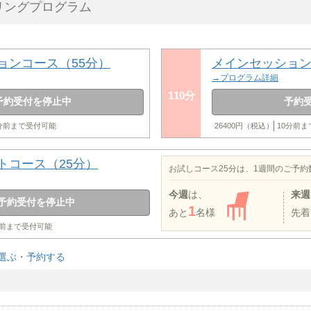
リングプログラム
ョンコース（55分）
メインセッション
→プログラム詳細
110分
予約受付を停止中
予約
0分前まで受付可能
26400円（税込）
10分前
トコース（25分）
お試しコース25分は、1週間のご予
今週
は、
来週
予約受付を停止中
1
あと
名様
先着
分前まで受付可能
選ぶ・予約する