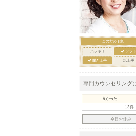
この方の印象
ハッキリ
ソフ
聞き上手
話上手
専門カウンセリング
良かった
13件
今日
お休み