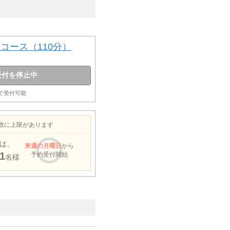
コース（110分）
受付を停止中
まで受付可能
約数に上限があります
は、
来週
の月曜日
から
1
予約受付開始
名様