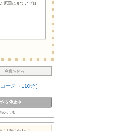
た原因にまでアプロ
今週
お休み
コース（110分）
受付を停止中
まで受付可能
約数に上限があります