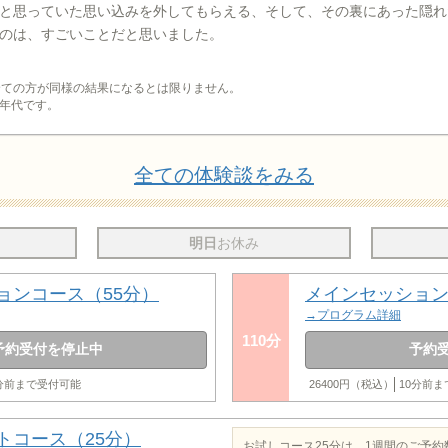
と思っていた思い込みを外してもらえる、そして、その裏にあった隠れ
のは、すごいことだと思いました。
全ての方が同様の結果になるとは限りません。
年代です。
全ての体験談をみる
明日
お休み
ョンコース（55分）
メインセッション
→プログラム詳細
110分
予約受付を停止中
予約
0分前まで受付可能
26400円（税込）
10分前
トコース（25分）
お試しコース25分は、1週間のご予