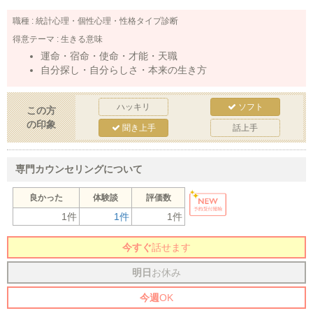
職種 :
統計心理・個性心理・性格タイプ診断
得意テーマ :
生きる意味
運命・宿命・使命・才能・天職
自分探し・自分らしさ・本来の生き方
ハッキリ
ソフト
この方
の印象
聞き上手
話上手
専門カウンセリングについて
良かった
体験談
評価数
1件
1件
1件
今すぐ
話せます
明日
お休み
今週
OK