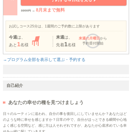
8月末まで無料
→
3300円
お試しコース25分は、1週間のご予約数に上限があります
今週
は、
来週
は、
来週
の月曜日
から
1
1
予約受付開始
あと
名様
先着
名様
→プログラム全部を表示して選ぶ・予約する
自己紹介
あなたの幸せの種を見つけましょう
日々のルーティンに追われ、自分の事を後回しにしていませんか？あなたはど
のような時に幸せを感じますか？日常の中で、自分がほっとできる瞬間や心地
よく感じる空間など、感じ方は人それぞれですが、あなたが心底求めている幸
せを一緒に探していきます。