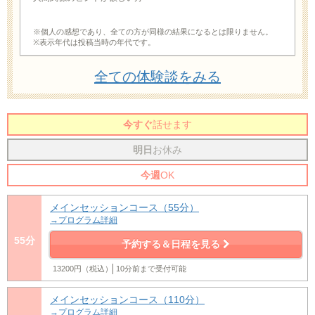
※個人の感想であり、全ての方が同様の結果になるとは限りません。
※表示年代は投稿当時の年代です。
全ての体験談をみる
今すぐ
話せます
明日
お休み
今週
OK
メインセッションコース（55分）
→プログラム詳細
55分
予約する＆日程を見る
13200円（税込）
10分前まで受付可能
メインセッションコース（110分）
→プログラム詳細