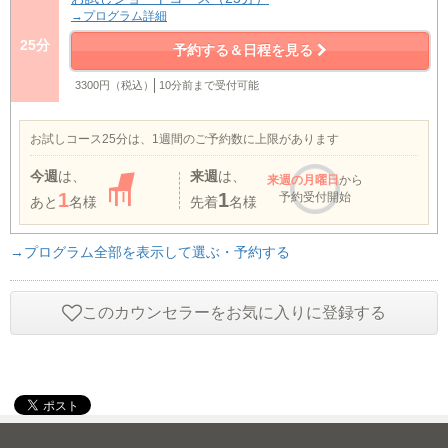
→プログラム詳細
25分
予約する＆日程を見る
3300円（税込）
10分前まで受付可能
お試しコース25分は、1週間のご予約数に上限があります
今週
は、
来週
は、
来週
の月曜日
から
1
1
予約受付開始
あと
名様
先着
名様
→プログラム全部を表示して選ぶ・予約する
このカウンセラーをお気に入りに登録する