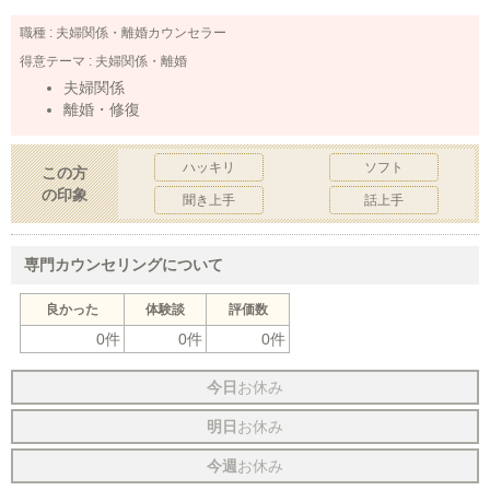
職種 :
夫婦関係・離婚カウンセラー
得意テーマ :
夫婦関係・離婚
夫婦関係
離婚・修復
ハッキリ
ソフト
この方
の印象
聞き上手
話上手
専門カウンセリングについて
良かった
体験談
評価数
0件
0件
0件
今日
お休み
明日
お休み
今週
お休み