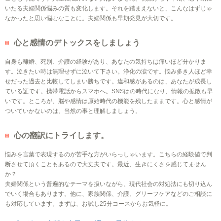
いたる夫婦関係悩みの質も変化します。それを踏まえないと、こんなはずじゃ
なかったと思い悩むなことに。夫婦関係も早期発見が大切です。
心と感情のデトックスをしましょう
自身も離婚、死別、介護の経験があり、あなたの気持ちは痛いほど分かりま
す。泣きたい時は無理せずに泣いて下さい。浄化の涙です。悩み多き人ほど幸
せだった過去と比較してしまい勝ちです。違和感があるのは、あなたが成長し
ている証です。携帯電話からスマホへ。SNSはの時代になり、情報の拡散も早
いです。ところが、脳や感情は原始時代の機能を残したままです。心と感情が
ついていかないのは、当然の事と理解しましょう。
心の翻訳にトライします。
悩みを言葉で表現するのが苦手な方がいらっしゃいます。こちらの経験値で判
断させて頂くこともあるので大丈夫です。最近、生きにくさを感じてません
か？
夫婦関係という普遍的なテーマを扱いながら、現代社会の対処法にも切り込ん
でいく場合もあります。他に、家族関係、介護、グリーフケアなどのご相談に
も対応しています。まずは、お試し25分コースからお気軽に。