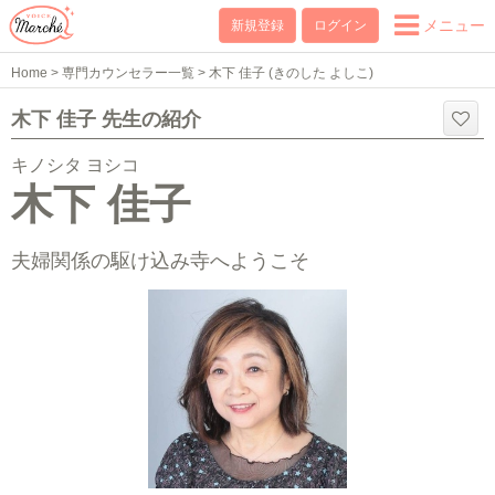
メニュー
新規登録
ログイン
Home
>
専門カウンセラー一覧
>
木下 佳子 (きのした よしこ)
木下 佳子 先生の紹介
キノシタ ヨシコ
木下 佳子
夫婦関係の駆け込み寺へようこそ