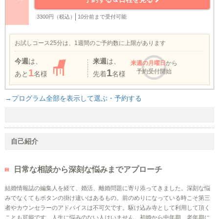
3300円（税込）
10分前まで受付可能
お試しコース25分は、1週間のご予約数に上限があります
今週
は、
来週
は、
来週
の月曜日
から
1
1
予約受付開始
あと
名様
先着
名様
→プログラム全部を表示して選ぶ・予約する
自己紹介
日常な相談から深刻な悩みまでアプローチ
結婚情報誌の編集人を経て、婚活、離婚問題に寄り添ってきました。深刻な悩
みでなくてもボタンの掛け違いはあるもの。前のめりになっている時こそ第三
者やカウンセラーのアドバイスは不可欠です。駆け込み寺として利用して頂く
ことも可能です。人生に悩みのない人はいません。初婚から中年期、老年期に