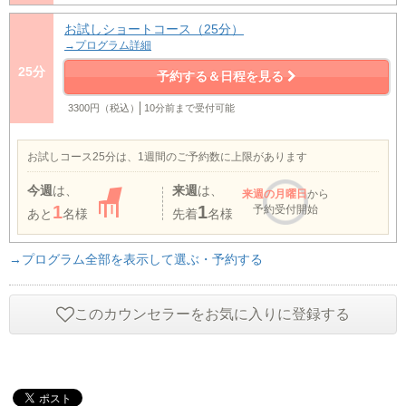
お試しショートコース（25分）
→プログラム詳細
25分
予約する＆日程を見る
3300円（税込）
10分前まで受付可能
お試しコース25分は、1週間のご予約数に上限があります
今週
は、
来週
は、
来週
の月曜日
から
1
1
予約受付開始
あと
名様
先着
名様
→プログラム全部を表示して選ぶ・予約する
このカウンセラーをお気に入りに登録する