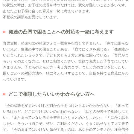
の状況の時は、お子様の成長を待つだけでは、変化が難しいことが多いです。
あなたとお子様に合った育児を一緒に考えていきます。
不登校の講演もお受けしています。
発達の凸凹で困ることへの対応を一緒に考えます
育児支援、発達相談や発達フォロー教室を担当してきました。「家では困らな
いけれど、集団の中での困ることがある」「育てにくさを感じる」「発達障が
いと言われたショックで、子どものとらえ方と対応に困っている」「育児がつ
らい」そのような方は、ぜひご相談ください。笑顔で充実した子育てにしてい
きませんか。子どものとらえ方・考え方のコツ、つたえ方のコツを知ったり、
困りごとへの対応方法を一緒に考えたりすることで、自信を持てる育児にかわ
っていけます。
どこで相談したらいいかわからない方へ
「今の状態を変えたいけれど何から手をつけたらよいかわからない」「困って
いるけれど、どこに行けばいいのかわからない」「話すのが苦手で相談しにく
い」「まとまっていない考えを整理したりまとめたりしたい」「とにかく話を
したい」そういう時こそ、ぜひ、ご利用ください。うまく話せなくて大丈夫で
す。「今のままではいけない気がする」のは、あなたのアンテナが、注意信号