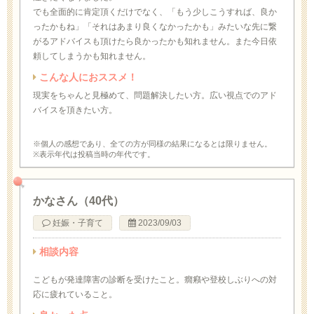
でも全面的に肯定頂くだけでなく、「もう少しこうすれば、良か
ったかもね」「それはあまり良くなかったかも」みたいな先に繋
がるアドバイスも頂けたら良かったかも知れません。また今日依
頼してしまうかも知れません。
こんな人におススメ！
現実をちゃんと見極めて、問題解決したい方。広い視点でのアド
バイスを頂きたい方。
※個人の感想であり、全ての方が同様の結果になるとは限りません。
※表示年代は投稿当時の年代です。
かなさん（40代）
妊娠・子育て
2023/09/03
相談内容
こどもが発達障害の診断を受けたこと。癇癪や登校しぶりへの対
応に疲れていること。