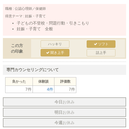
職種 :
公認心理師／保健師
得意テーマ :
妊娠・子育て
子どもの不登校・問題行動・引きこもり
妊娠・子育て 全般
ハッキリ
ソフト
この方
の印象
聞き上手
話上手
専門カウンセリングについて
良かった
体験談
評価数
7件
4件
7件
今日
お休み
明日
お休み
今週
お休み