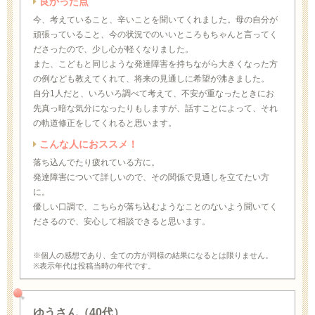
良かった点
今、考えていること、辛いことを聞いてくれました。母の自分が
頑張っていること、今の状況でのいいところもちゃんと言ってく
ださったので、少し心が軽くなりました。
また、こどもと同じような発達障害を持ちながら大きくなった方
の例なども教えてくれて、将来の見通しに希望が沸きました。
自分1人だと、いろいろ調べて考えて、不安が重なったときにお
先真っ暗な気分になったりもしますが、話すことによって、それ
の軌道修正をしてくれると思います。
こんな人におススメ！
落ち込んでたり疲れている方に。
発達障害について詳しいので、その関係で見通しを立てたい方
に。
優しい口調で、こちらが落ち込むようなことのないよう聞いてく
ださるので、安心して相談できると思います。
※個人の感想であり、全ての方が同様の結果になるとは限りません。
※表示年代は投稿当時の年代です。
ゆうさん（40代）