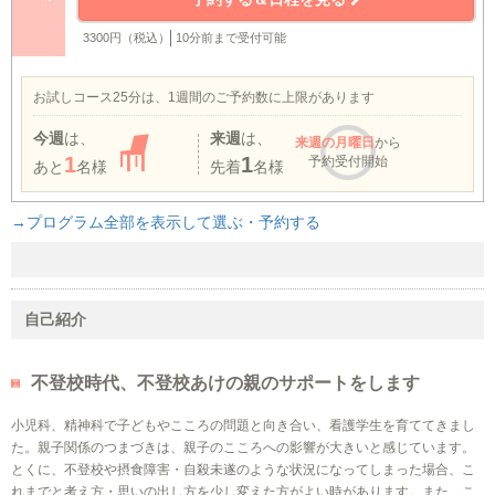
3300円（税込）
10分前まで受付可能
お試しコース25分は、1週間のご予約数に上限があります
今週
は、
来週
は、
来週
の月曜日
から
1
1
予約受付開始
あと
名様
先着
名様
→プログラム全部を表示して選ぶ・予約する
自己紹介
不登校時代、不登校あけの親のサポートをします
小児科、精神科で子どもやこころの問題と向き合い、看護学生を育ててきまし
た。親子関係のつまづきは、親子のこころへの影響が大きいと感じています。
とくに、不登校や摂食障害・自殺未遂のような状況になってしまった場合、こ
れまでと考え方・思いの出し方を少し変えた方がよい時があります。また、こ