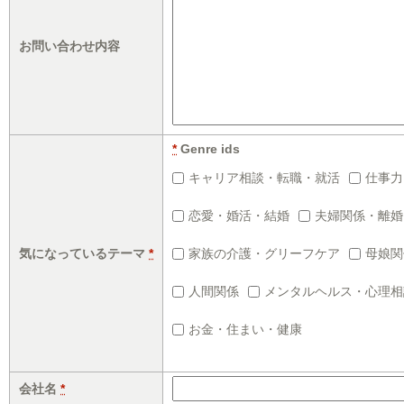
お問い合わせ内容
*
Genre ids
キャリア相談・転職・就活
仕事力
恋愛・婚活・結婚
夫婦関係・離婚
気になっているテーマ
*
家族の介護・グリーフケア
母娘関
人間関係
メンタルヘルス・心理相
お金・住まい・健康
会社名
*