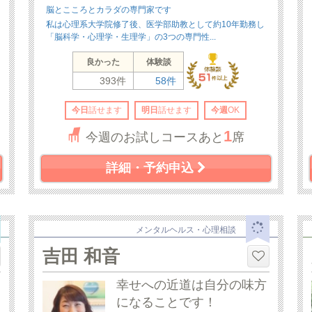
脳とこころとカラダの専門家です
私は心理系大学院修了後、医学部助教として約10年勤務し
「脳科学・心理学・生理学」の3つの専門性...
良かった
体験談
393件
58件
今日
話せます
明日
話せます
今週
OK
1
今週のお試しコースあと
席
詳細・予約申込
メンタルヘルス・心理相談
吉田 和音
幸せへの近道は自分の味方
になることです！