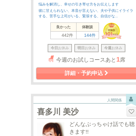
悩みを解消し、幸せの引き寄せ方をお伝えします
彼に甘えられない、本音が言えない、夫や子供にイライラ
する、苦手な上司がいる、緊張する、自信がな...
良かった
体験談
442件
144件
今日
お休み
明日
お休み
今週
お休み
1
今週のお試しコースあと
席
詳細・予約申込
人間関係
喜多川 美沙
どんなぶっちゃけ話でも聴
きます!!