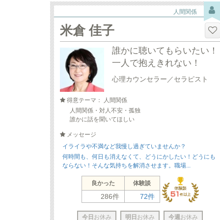
人間関係
米倉 佳子
誰かに聴いてもらいたい！
一人で抱えきれない！
心理カウンセラー／セラピスト
得意テーマ： 人間関係
人間関係・対人不安・孤独
誰かに話を聞いてほしい
メッセージ
イライラや不満など我慢し過ぎていませんか？
何時間も、何日も消えなくて、どうにかしたい！どうにも
ならない！そんな気持ちを解消させます。職場...
良かった
体験談
286件
72件
今日
お休み
明日
お休み
今週
お休み