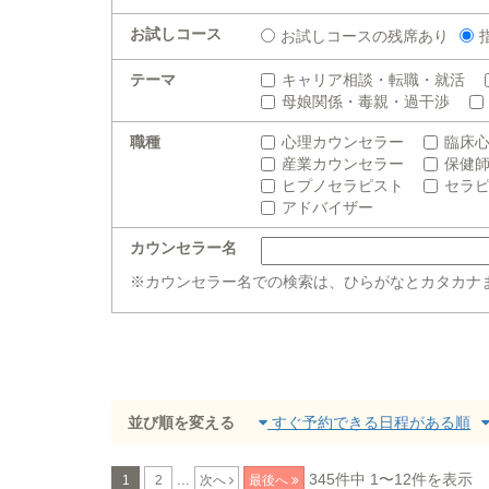
お試しコース
お試しコースの残席あり
テーマ
キャリア相談・転職・就活
母娘関係・毒親・過干渉
職種
心理カウンセラー
臨床
産業カウンセラー
保健
ヒプノセラピスト
セラ
アドバイザー
カウンセラー名
※カウンセラー名での検索は、ひらがなとカタカナ
並び順を変える
すぐ予約できる日程がある順
...
345件中 1〜12件を表示
1
2
次へ
最後へ