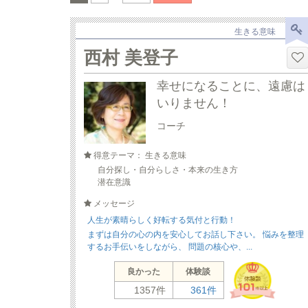
生きる意味
西村 美登子
幸せになることに、遠慮は
いりません！
コーチ
得意テーマ： 生きる意味
自分探し・自分らしさ・本来の生き方
潜在意識
メッセージ
人生が素晴らしく好転する気付と行動！
まずは自分の心の内を安心してお話し下さい。 悩みを整理
するお手伝いをしながら、 問題の核心や、...
良かった
体験談
1357件
361件