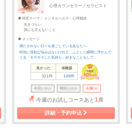
心理カウンセラー／セラピスト
得意テーマ： メンタルヘルス・心理相談
生きづらい
誰にも言えないこと
メッセージ
満たされない日々を過ごしているあなたへ
特別に深刻な悩みはないけれど、ふとした瞬間に浮かんで
くる「モヤモヤした気持ち」好きなことをして...
良かった
体験談
321件
149件
今日
お休み
明日
お休み
今週
OK
1
今週のお試しコースあと
席
詳細・予約申込