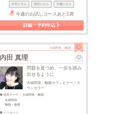
今日
お休み
明日
お休み
今週
お休み
1
今週のお試しコースあと
席
詳細・予約申込
夫婦関係・離婚
内田 真理
問題を見つめ、一歩を踏み
出せるように
夫婦関係・離婚カウンセラー／カ
ウンセラー
得意テーマ： 夫婦関係・離婚
夫婦関係
離婚・修復
メッセージ