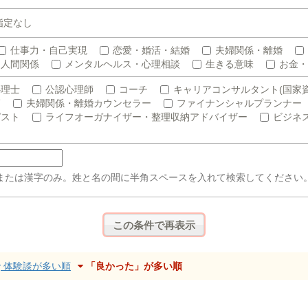
指定なし
仕事力・自己実現
恋愛・婚活・結婚
夫婦関係・離婚
人間関係
メンタルヘルス・心理相談
生きる意味
お金・
心理士
公認心理師
コーチ
キャリアコンサルタント(国家資
師
夫婦関係・離婚カウンセラー
ファイナンシャルプランナー
ピスト
ライフオーガナイザー・整理収納アドバイザー
ビジネ
または漢字のみ。姓と名の間に半角スペースを入れて検索してください
体験談が多い順
「良かった」が多い順