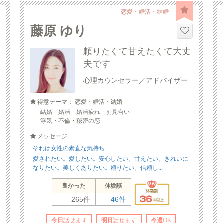
恋愛・婚活・結婚
藤原 ゆり
頼りたくて甘えたくて大丈
夫です
心理カウンセラー／アドバイザー
得意テーマ： 恋愛・婚活・結婚
結婚・婚活・婚活疲れ・お見合い
浮気・不倫・秘密の恋
メッセージ
それは女性の素直な気持ち
愛されたい。愛したい。安心したい。甘えたい。きれいに
なりたい。美しくありたい。頼りたい。信頼し...
良かった
体験談
265件
46件
今日
話せます
明日
話せます
今週
OK