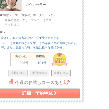
カウンセラー
得意テーマ： 家族の介護・グリーフケア
家族の喪失・グリーフケア・母ロス
ペットロス
メッセージ
泣きたい程の貴方の想い、必ず受け止めます
ペットは最愛の我が子です。その存在に命の危機が訪れた
時、また、旅立った時、私達は様々な感情を抱...
良かった
体験談
295件
101件
今日
お休み
明日
お休み
今週
お休み
1
今週のお試しコースあと
席
詳細・予約申込