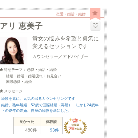
恋愛・婚活・結婚
アリ 恵美子
貴女の悩みを希望と勇気に
変えるセッションです
カウンセラー／アドバイザー
得意テーマ： 恋愛・婚活・結婚
結婚・婚活・婚活疲れ・お見合い
国際恋愛・結婚
メッセージ
経験を素に、元気の出るカウンセリングです
結婚、熟年離婚、52歳で国際結婚（再婚）、しかも24歳年
下の逆年の差婚。自身の経験を基にした、...
良かった
体験談
480件
93件