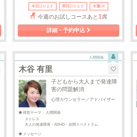
今日
話せます
明日
話せます
今週
OK
1
今週のお試しコースあと
席
詳細・予約申込
人間関係
木谷 有里
子どもから大人まで発達障
害の問題解消
心理カウンセラー／アドバイザー
得意テーマ： 人間関係
ストレス
大人の発達障害・ADHD・自閉スペクトラム
メッセージ