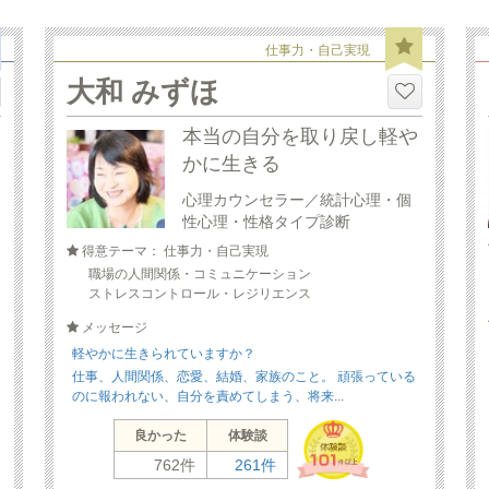
仕事力・自己実現
大和 みずほ
本当の自分を取り戻し軽や
かに生きる
心理カウンセラー／統計心理・個
性心理・性格タイプ診断
得意テーマ： 仕事力・自己実現
職場の人間関係・コミュニケーション
ストレスコントロール・レジリエンス
メッセージ
軽やかに生きられていますか？
仕事、人間関係、恋愛、結婚、家族のこと。 頑張っている
のに報われない、自分を責めてしまう、将来...
良かった
体験談
762件
261件