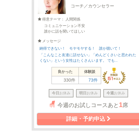
コーチ／カウンセラー
得意テーマ： 人間関係
コミュニケーション不安
誰かに話を聞いてほしい
メッセージ
納得できない！ モヤモヤする！ 誰か聴いて！
「こんなこと友達に話せない」「めんどくさいと思われた
くない」という女性はたくさんいます。 でも...
良かった
体験談
330件
73件
今日
お休み
明日
お休み
今週
お休み
1
今週のお試しコースあと
席
詳細・予約申込