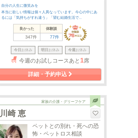
自分の人生に微笑みを
本当に欲しい情報は個々人異なっています。今心の中にあ
るには「気持ちがすれ違う」「望む結婚生活で...
良かった
体験談
347件
77件
今日
お休み
明日
お休み
今週
お休み
1
今週のお試しコースあと
席
詳細・予約申込
家族の介護・グリーフケア
川崎 恵
ペットとの別れ・死への恐
怖・ペットロス相談