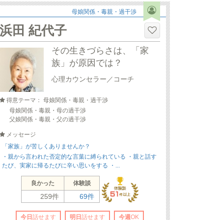
母娘関係・毒親・過干渉
浜田 紀代子
その生きづらさは、「家
族」が原因では？
心理カウンセラー／コーチ
得意テーマ： 母娘関係・毒親・過干渉
母娘関係・毒親・母の過干渉
父娘関係・毒親・父の過干渉
メッセージ
「家族」が苦しくありませんか？
・親から言われた否定的な言葉に縛られている ・親と話す
たび、実家に帰るたびに辛い思いをする ・...
良かった
体験談
259件
69件
今日
話せます
明日
話せます
今週
OK