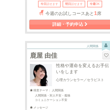
今日
話せます
明日
話せます
今週
OK
1
今週のお試しコースあと
席
詳細・予約申込
人間関係
鹿屋 由佳
性格や運命を変えるお手伝
いをします
心理カウンセラー／セラピスト
得意テーマ： 人間関係
人間関係・対人不安・孤独
コミュニケーション不安
メッセージ