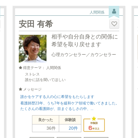
人間関係
安田 有希
相手や自分自身との関係に
希望を取り戻せます
心理カウンセラー／カウンセラー
得意テーマ： 人間関係
ストレス
誰かに話を聞いてほしい
メッセージ
誰かをケアする人の心に希望をもたらします
看護師歴23年、うち7年を緩和ケア領域で働いてきました。
たくさんの看護師が、目まぐるしさの中、...
良かった
体験談
36件
20件