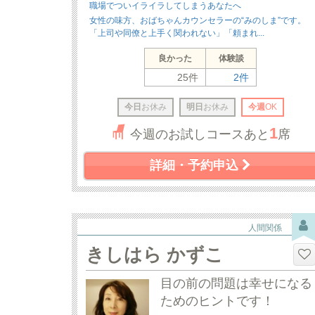
職場でついイライラしてしまうあなたへ
女性の味方、おばちゃんカウンセラーの“みのしま”です。
「上司や同僚と上手く関われない」「頼まれ...
良かった
体験談
25件
2件
今日
お休み
明日
お休み
今週
OK
1
今週のお試しコースあと
席
詳細・予約申込
人間関係
きしはら かずこ
目の前の問題は幸せになる
ためのヒントです！