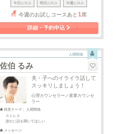
今日
お休み
明日
お休み
今週
お休み
1
今週のお試しコースあと
席
詳細・予約申込
人間関係
佐伯 るみ
夫・子へのイライラ話して
スッキリしましょう！
心理カウンセラー／産業カウンセ
ラー
得意テーマ： 人間関係
ストレス
誰かに話を聞いてほしい
メッセージ