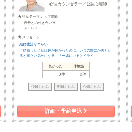
心理カウンセラー／公認心理師
得意テーマ： 人間関係
自分との付き合い方
ストレス
メッセージ
結婚生活がつらい
「結婚した当初は仲が良かったのに、いつの間にか夫とい
ると重たい気分になる」「一緒にいるとイライ...
良かった
体験談
0件
0件
今日
お休み
明日
お休み
今週
お休み
詳細・予約申込