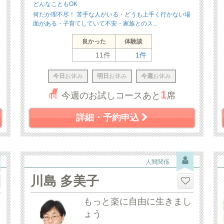
どんなこともOK
何だか理不尽！ 苦手な人がいる・どうも上手く行かない場
面がある・子育てしていて不安・家族とのス...
良かった
体験談
11件
1件
今日
お休み
明日
お休み
今週
お休み
1
今週のお試しコースあと
席
詳細・予約申込
人間関係
川島 多美子
もっと楽に自由に生きまし
ょう