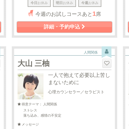
今日
お休み
明日
お休み
今週
お休み
1
今週のお試しコースあと
席
詳細・予約申込
人間関係
大山 三柚
一人で抱えて必要以上苦し
まないために
心理カウンセラー／セラピスト
得意テーマ： 人間関係
ストレス
落ち込み、感情の不安定
メッセージ