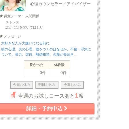
心理カウンセラー／アドバイザー
得意テーマ： 人間関係
ストレス
誰かに話を聞いてほしい
メッセージ
大好きな人が大嫌いになる前に
彼の心理、夫の心理、嘘をつくのはなぜか、不倫・浮気に
ついて、暴力、虐待、離婚相談、恋愛が長続き...
良かった
体験談
0件
0件
今日
お休み
明日
お休み
今週
お休み
1
今週のお試しコースあと
席
詳細・予約申込