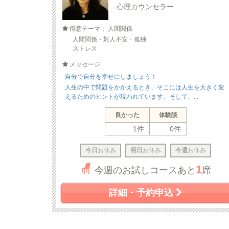
心理カウンセラー
得意テーマ： 人間関係
人間関係・対人不安・孤独
ストレス
メッセージ
自分で自分を幸せにしましょう！
人生の中で問題をかかえるとき、そこには人生を大きく変
えるためのヒントが現われています。そして、...
良かった
体験談
1件
0件
今日
お休み
明日
お休み
今週
お休み
1
今週のお試しコースあと
席
詳細・予約申込