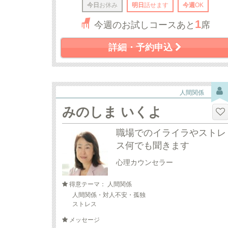
今日
お休み
明日
話せます
今週
OK
1
今週のお試しコースあと
席
詳細・予約申込
人間関係
みのしま いくよ
職場でのイライラやストレ
ス何でも聞きます
心理カウンセラー
得意テーマ： 人間関係
人間関係・対人不安・孤独
ストレス
メッセージ