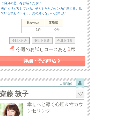
ご自分の思いをお話ください
夫がピリピリしている。子どもたちのケンカが増える。見
ている私もイライラ。先の見えない不安のせい...
良かった
体験談
1件
0件
今日
お休み
明日
お休み
今週
お休み
1
今週のお試しコースあと
席
詳細・予約申込
人間関係
齋藤 敦子
幸せへと導く心理＆性カウ
ンセリング