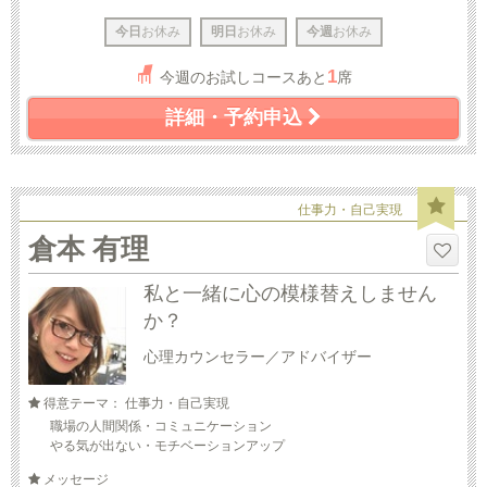
今日
お休み
明日
お休み
今週
お休み
1
今週のお試しコースあと
席
詳細・予約申込
仕事力・自己実現
倉本 有理
私と一緒に心の模様替えしません
か？
心理カウンセラー／アドバイザー
得意テーマ： 仕事力・自己実現
職場の人間関係・コミュニケーション
やる気が出ない・モチベーションアップ
メッセージ