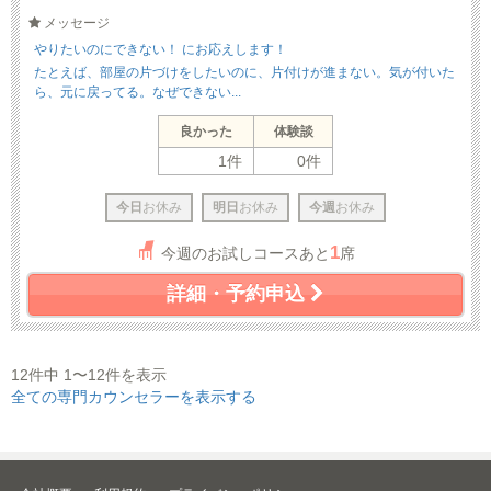
メッセージ
やりたいのにできない！ にお応えします！
たとえば、部屋の片づけをしたいのに、片付けが進まない。気が付いた
ら、元に戻ってる。なぜできない...
良かった
体験談
1件
0件
今日
お休み
明日
お休み
今週
お休み
1
今週のお試しコースあと
席
詳細・予約申込
12件中 1〜12件を表示
全ての専門カウンセラーを表示する