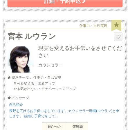
詳細・予約申込
仕事力・自己実現
宮本 ルウラン
現実を変えるお手伝いをさせてくだ
さい
カウンセラー
得意テーマ： 仕事力・自己実現
自分を変える・印象アップ
やる気が出ない・モチベーションアップ
メッセージ
自己紹介
視野を広げるお手伝いをしています。カウンセラー瑠欄(ルウラン)と申
します。 結婚し子育てをして...
良かった
体験談