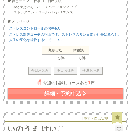
得意テーマ： 仕事力・自己実現
やる気が出ない・モチベーションアップ
ストレスコントロール・レジリエンス
メッセージ
ストレスコントロールのお手伝い
ストレス対処コーチの桐山です。ストレスの多い日常や社会に暮らし、
人生の変化を経験する中で、「い...
良かった
体験談
3件
0件
今日
お休み
明日
お休み
今週
お休み
1
今週のお試しコースあと
席
詳細・予約申込
仕事力・自己実現
いのうえ けいこ