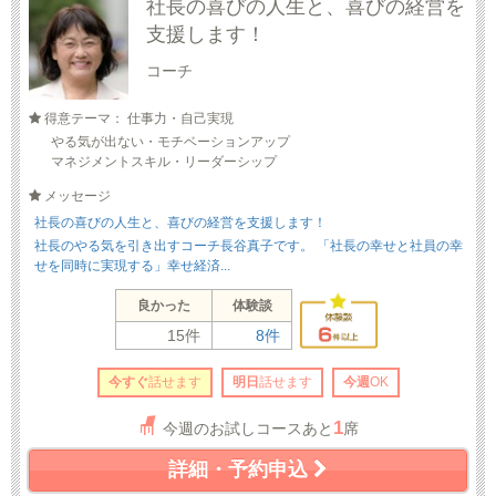
社長の喜びの人生と、喜びの経営を
支援します！
コーチ
得意テーマ： 仕事力・自己実現
やる気が出ない・モチベーションアップ
マネジメントスキル・リーダーシップ
メッセージ
社長の喜びの人生と、喜びの経営を支援します！
社長のやる気を引き出すコーチ長谷真子です。 「社長の幸せと社員の幸
せを同時に実現する」幸せ経済...
良かった
体験談
15件
8件
今すぐ
話せます
明日
話せます
今週
OK
1
今週のお試しコースあと
席
詳細・予約申込