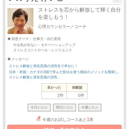
ストレスを芯から解放して輝く自分
を楽しもう！
心理カウンセラー／コーチ
得意テーマ： 仕事力・自己実現
やる気が出ない・モチベーションアップ
ストレスコントロール・レジリエンス
メッセージ
ストレス解放と潜在意識の活性化で幸せに！
日本・米国・カナダの3国で学んだ技法を使う独自のメソッドを開発し、
ストレス解放と潜在意識の活性...
良かった
体験談
2件
0件
今日
お休み
明日
お休み
今週
お休み
1
今週のお試しコースあと
席