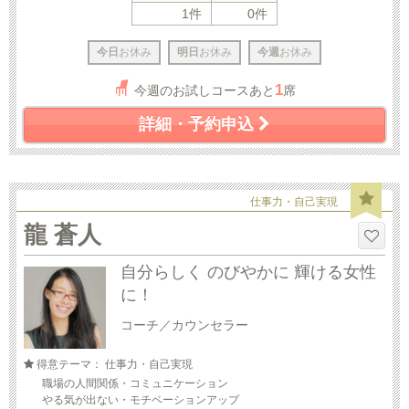
1件
0件
今日
お休み
明日
お休み
今週
お休み
1
今週のお試しコースあと
席
詳細・予約申込
仕事力・自己実現
龍 蒼人
自分らしく のびやかに 輝ける女性
に！
コーチ／カウンセラー
得意テーマ： 仕事力・自己実現
職場の人間関係・コミュニケーション
やる気が出ない・モチベーションアップ