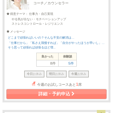
コーチ／カウンセラー
得意テーマ： 仕事力・自己実現
やる気が出ない・モチベーションアップ
ストレスコントロール・レジリエンス
メッセージ
どこまで頑張ればいいの？そんな不安の解消は…
「仕事だから」「私さえ我慢すれば」「自分がやったほうが早いし」…
そう思って頑張れば頑張るほど増...
良かった
体験談
8件
5件
今日
お休み
明日
お休み
今週
お休み
1
今週のお試しコースあと
席
詳細・予約申込