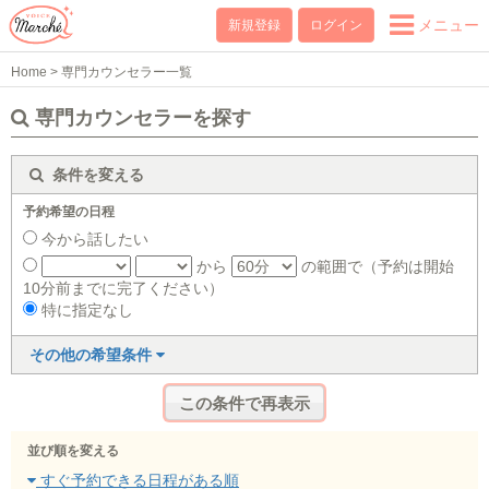
メニュー
新規登録
ログイン
Home
>
専門カウンセラー一覧
専門カウンセラーを探す
条件を変える
予約希望の日程
今から話したい
から
の範囲で（予約は開始
10分前までに完了ください）
特に指定なし
その他の希望条件
並び順を変える
すぐ予約できる日程がある順