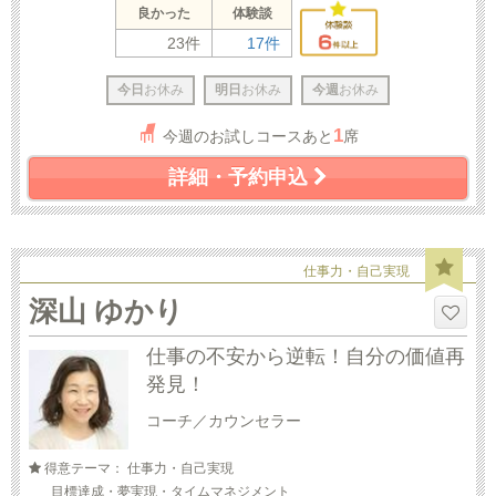
良かった
体験談
23件
17件
今日
お休み
明日
お休み
今週
お休み
1
今週のお試しコースあと
席
詳細・予約申込
仕事力・自己実現
深山 ゆかり
仕事の不安から逆転！自分の価値再
発見！
コーチ／カウンセラー
得意テーマ： 仕事力・自己実現
目標達成・夢実現・タイムマネジメント