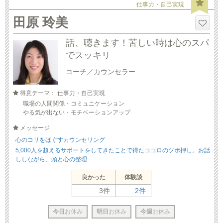
仕事力・自己実現
田原 玲美
話、聴きます！苦しい時は心のスパ
でスッキリ
コーチ／カウンセラー
得意テーマ： 仕事力・自己実現
職場の人間関係・コミュニケーション
やる気が出ない・モチベーションアップ
メッセージ
心のコリをほぐすカウンセリング
5,000人を超えるサポートをしてきたことで得たココロのツボ押し。お話
ししながら、頭と心の整理...
良かった
体験談
3件
2件
今日
お休み
明日
お休み
今週
お休み