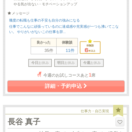
やる気が出ない・モチベーションアップ
メッセージ
幾度の転職も仕事の不安も自分の強みになる
仕事でこんなに頑張っているのに達成感や充実感が一つも沸いてこな
い。 やりがいがないこの仕事を辞...
良かった
体験談
35件
11件
今日
お休み
明日
お休み
今週
お休み
1
今週のお試しコースあと
席
詳細・予約申込
仕事力・自己実現
長谷 真子