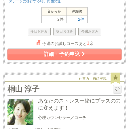
ステージに移行する時、周囲の無...
良かった
体験談
2件
2件
今日
お休み
明日
お休み
今週
お休み
1
今週のお試しコースあと
席
詳細・予約申込
仕事力・自己実現
桐山 淳子
あなたのストレス一緒にプラスの力
に変えます！
心理カウンセラー／コーチ