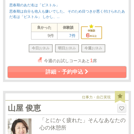
思春期のあだ名は「ピストル」
思春期は自分も他人も嫌いでした。 そのため目つきが悪く付けられたあ
だ名は「ピストル」 しかし、...
良かった
体験談
9件
7件
今日
お休み
明日
お休み
今週
お休み
1
今週のお試しコースあと
席
詳細・予約申込
仕事力・自己実現
山屋 俊恵
「とにかく疲れた」そんなあなたの
心の休憩所