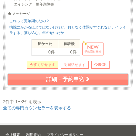
エイジング・更年期障害
メッセージ
これって更年期のなの？
病院にかかるほどではないけれど、何となく体調がすぐれない。イライ
ラする、落ち込む。年のせいだか...
良かった
体験談
0件
0件
今すぐ
話せます
明日
話せます
今週
OK
詳細・予約申込
2件中 1〜2件を表示
全ての専門カウンセラーを表示する
会社概要
利用規約
プライバシーポリシー