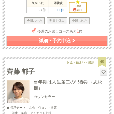
良かった
体験談
27件
11件
今日
お休み
明日
お休み
今週
お休み
1
今週のお試しコースあと
席
詳細・予約申込
お金・住まい・健康
齊藤 郁子
更年期は人生第二の思春期（思秋
期）
カウンセラー
得意テーマ： お金・住まい・健康
健康・美容・ダイエット支援