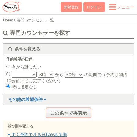
メニュー
新規登録
ログイン
Home
>
専門カウンセラー一覧
専門カウンセラーを探す
条件を変える
予約希望の日程
今から話したい
から
の範囲で（予約は開始
10分前までに完了ください）
特に指定なし
その他の希望条件
並び順を変える
すぐ予約できる日程がある順