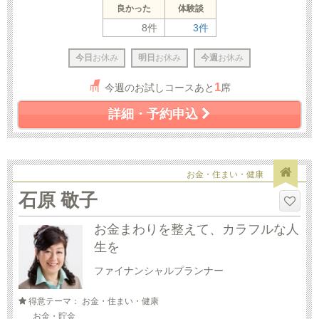
良かった
体験談
8件
3件
今日
お休み
明日
お休み
今週
お休み
1
今週のお試しコースあと
席
詳細・予約申込
お金・住まい・健康
石原 敬子
お金まわりを整えて、カラフルな人
生を
ファイナンシャルプランナー
得意テーマ： お金・住まい・健康
お金・貯金