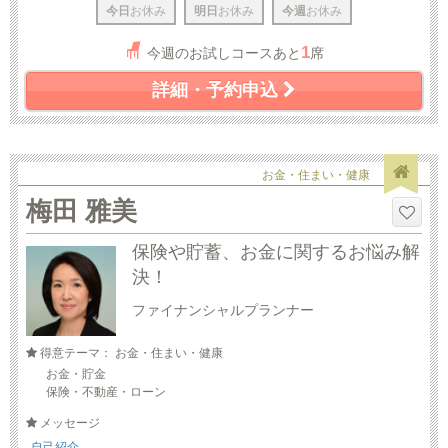
今日
お休み
明日
お休み
今週
お休み
1
今週のお試しコースあと
席
詳細・予約申込
お金・住まい・健康
梅田 雅美
保険や貯蓄、お金に関するお悩み解
決！
ファイナンシャルプランナー
得意テーマ： お金・住まい・健康
お金・貯金
保険・不動産・ローン
メッセージ
自己紹介