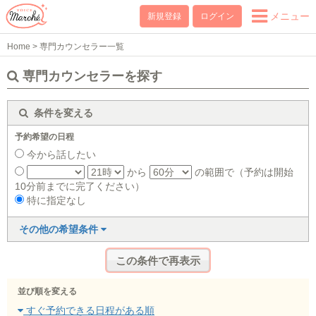
メニュー
新規登録
ログイン
Home
>
専門カウンセラー一覧
専門カウンセラーを探す
条件を変える
予約希望の日程
今から話したい
から
の範囲で（予約は開始
10分前までに完了ください）
特に指定なし
その他の希望条件
並び順を変える
すぐ予約できる日程がある順