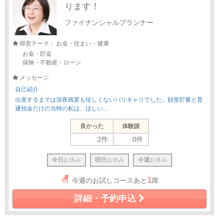
ります！
ファイナンシャルプランナー
得意テーマ： お金・住まい・健康
お金・貯金
保険・不動産・ローン
メッセージ
自己紹介
出産するまでは深夜残業も珍しくないバリキャリでした。財形貯蓄と普
通預金だけの当時の私は、ほしい...
良かった
体験談
2件
0件
今日
お休み
明日
お休み
今週
お休み
1
今週のお試しコースあと
席
詳細・予約申込