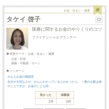
お金・住まい・健康
タケイ 啓子
医療に関するお金のやりくりのコツ
ファイナンシャルプランナー
得意テーマ： お金・住まい・健康
お金・貯金
保険・不動産・ローン
メッセージ
がんとお金の相談室
自分や大切な人が、がんにかかっているとわかったら。 一番の心配は体
のことですが、お金のことも同...
良かった
体験談
2件
0件