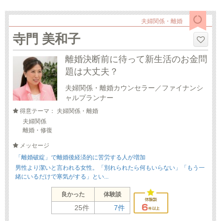
夫婦関係・離婚
寺門 美和子
離婚決断前に待って新生活のお金問
題は大丈夫？
夫婦関係・離婚カウンセラー／ファイナンシ
ャルプランナー
得意テーマ： 夫婦関係・離婚
夫婦関係
離婚・修復
メッセージ
「離婚破綻」で離婚後経済的に苦労する人が増加
男性より潔いと言われる女性。「別れられたら何もいらない」「もう一
緒にいるだけで寒気がする」とい...
良かった
体験談
25件
7件