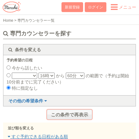
メニュー
新規登録
ログイン
Home
>
専門カウンセラー一覧
専門カウンセラーを探す
条件を変える
予約希望の日程
今から話したい
から
の範囲で（予約は開始
10分前までに完了ください）
特に指定なし
その他の希望条件
並び順を変える
すぐ予約できる日程がある順