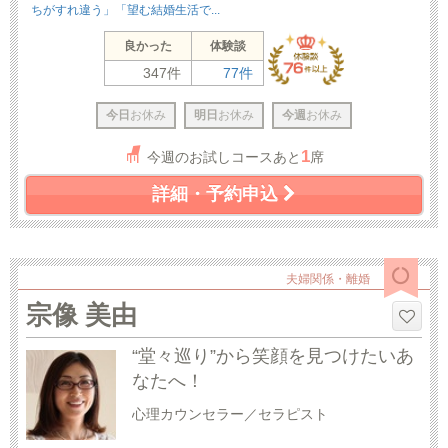
ちがすれ違う」「望む結婚生活で...
良かった
体験談
347件
77件
今日
お休み
明日
お休み
今週
お休み
1
今週のお試しコースあと
席
詳細・予約申込
夫婦関係・離婚
宗像 美由
“堂々巡り”から笑顔を見つけたいあ
なたへ！
心理カウンセラー／セラピスト