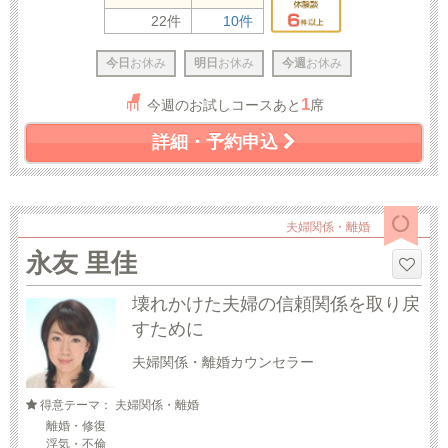
22件
10件
今日
お休み
明日
お休み
今週
お休み
1
今週のお試しコースあと
席
詳細・予約申込
夫婦関係・離婚
永友 里佳
壊れかけた夫婦の信頼関係を取り戻
すために
夫婦関係・離婚カウンセラー
得意テーマ： 夫婦関係・離婚
離婚・修復
浮気・不倫