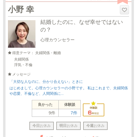
小野 幸
結婚したのに、なぜ幸せではない
の？
心理カウンセラー
得意テーマ： 夫婦関係・離婚
夫婦関係
浮気・不倫
メッセージ
「大切な人なのに、分かり合えない」ときに
はじめまして。心理カウンセラーの小野です。 私はこれまで、夫婦関係
や恋愛、不倫など、人間関係に...
良かった
体験談
9件
7件
今日
お休み
明日
お休み
今週
お休み