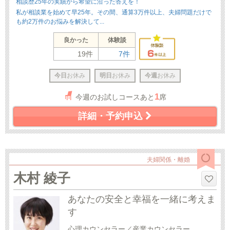
相談歴25年の実績から希望に沿った答えを！
私が相談業を始めて早25年。その間、通算3万件以上、夫婦問題だけで
も約2万件のお悩みを解決して...
良かった
体験談
19件
7件
今日
お休み
明日
お休み
今週
お休み
1
今週のお試しコースあと
席
詳細・予約申込
夫婦関係・離婚
木村 綾子
あなたの安全と幸福を一緒に考えま
す
心理カウンセラー／産業カウンセラー