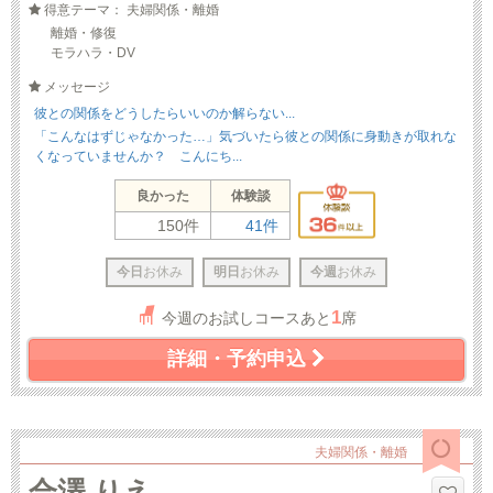
得意テーマ： 夫婦関係・離婚
離婚・修復
モラハラ・DV
メッセージ
彼との関係をどうしたらいいのか解らない...
「こんなはずじゃなかった…」気づいたら彼との関係に身動きが取れな
くなっていませんか？ こんにち...
良かった
体験談
150件
41件
今日
お休み
明日
お休み
今週
お休み
1
今週のお試しコースあと
席
詳細・予約申込
夫婦関係・離婚
合澤 りえ