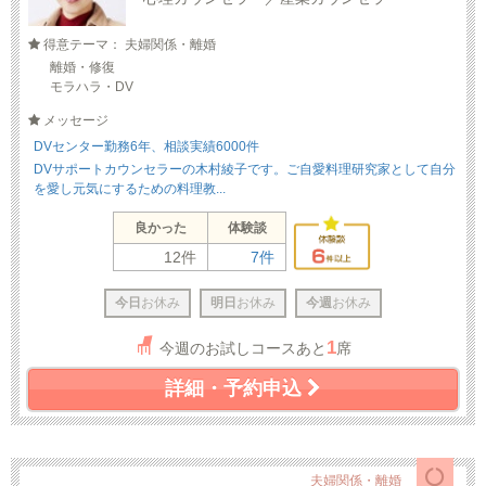
得意テーマ： 夫婦関係・離婚
離婚・修復
モラハラ・DV
メッセージ
DVセンター勤務6年、相談実績6000件
DVサポートカウンセラーの木村綾子です。ご自愛料理研究家として自分
を愛し元気にするための料理教...
良かった
体験談
12件
7件
今日
お休み
明日
お休み
今週
お休み
1
今週のお試しコースあと
席
詳細・予約申込
夫婦関係・離婚