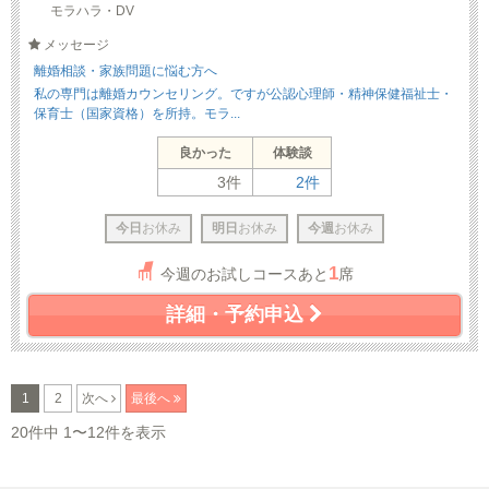
モラハラ・DV
メッセージ
離婚相談・家族問題に悩む方へ
私の専門は離婚カウンセリング。ですが公認心理師・精神保健福祉士・
保育士（国家資格）を所持。モラ...
良かった
体験談
3件
2件
今日
お休み
明日
お休み
今週
お休み
1
今週のお試しコースあと
席
詳細・予約申込
1
2
次へ
最後へ
20件中 1〜12件を表示