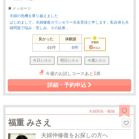
メッセージ
夫婦の危機を乗り越えました
はじめまして。夫婦修復カウンセラー永友里佳と申します。私自身も夫
婦問題で悩み・苦しみ、その結果...
良かった
体験談
44件
8件
今日
お休み
明日
お休み
今週
お休み
1
今週のお試しコースあと
席
詳細・予約申込
夫婦関係・離婚
福重 みさえ
夫婦仲修復をお探しの方へ