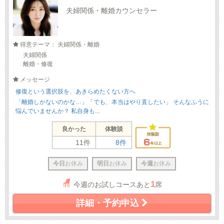
夫婦関係・離婚カウンセラー
得意テーマ： 夫婦関係・離婚
夫婦関係
離婚・修復
メッセージ
修復という選択肢を、あきらめたくない方へ
「離婚しかないのかな…」「でも、本当はやり直したい」 そんなふうに
悩んでいませんか？ 私自身も...
良かった
体験談
11件
8件
今日
お休み
明日
お休み
今週
お休み
1
今週のお試しコースあと
席
詳細・予約申込