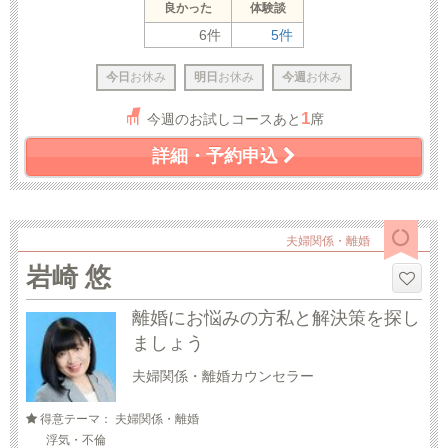
良かった
体験談
6件
5件
今日
お休み
明日
お休み
今週
お休み
1
今週のお試しコースあと
席
詳細・予約申込
夫婦関係・離婚
岩崎 悠
離婚にお悩みの方私と解決策を探し
ましょう
夫婦関係・離婚カウンセラー
得意テーマ： 夫婦関係・離婚
浮気・不倫