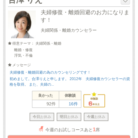
夫婦修復・離婚回避のお力になりま
す！
夫婦関係・離婚カウンセラー
得意テーマ： 夫婦関係・離婚
離婚・修復
浮気・不倫
メッセージ
夫婦修復・離婚回避の為のカウンセリングです！
初めまして。合澤りえと申します。 2012年 夫婦修復カウンセラーの資
格を取得。 また、夫婦の...
良かった
体験談
92件
16件
今日
お休み
明日
お休み
今週
お休み
1
今週のお試しコースあと
席