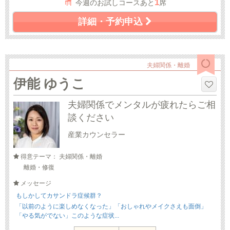
1
今週のお試しコースあと
席
詳細・予約申込
夫婦関係・離婚
伊能 ゆうこ
夫婦関係でメンタルが疲れたらご相
談ください
産業カウンセラー
得意テーマ： 夫婦関係・離婚
離婚・修復
メッセージ
もしかしてカサンドラ症候群？
「以前のように楽しめなくなった」「おしゃれやメイクさえも面倒」
「やる気がでない」このような症状...