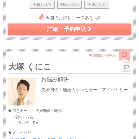
今日
お休み
明日
お休み
今週
お休み
1
今週のお試しコースあと
席
詳細・予約申込
夫婦関係・離婚
大塚 くにこ
お悩み解決
夫婦関係・離婚カウンセラー／アドバイザー
得意テーマ： 夫婦関係・離婚
浮気・不倫
モラハラ・DV
メッセージ