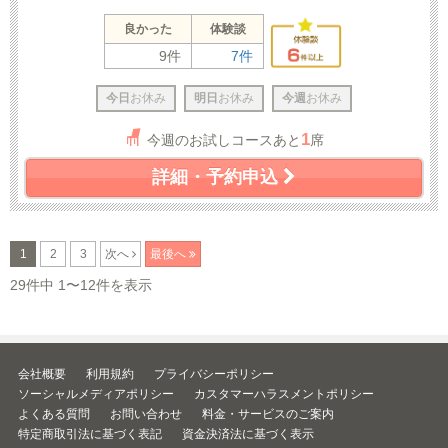
良かった
体験談
9件
7件
今日
お休み
明日
お休み
今週
お休み
1
今週のお試しコースあと
席
詳細・予約申込
1
2
3
次へ
最後へ
29件中 1〜12件を表示
会社概要
利用規約
プライバシーポリシー
ソーシャルメディアポリシー
カスタマーハラスメントポリシー
よくある質問
お問い合わせ
料金・サービスのご案内
特定商取引法に基づく表記
資金決済法に基づく表示