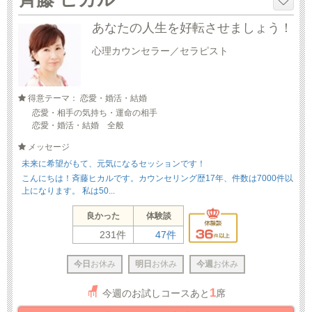
あなたの人生を好転させましょう！
心理カウンセラー／セラピスト
得意テーマ： 恋愛・婚活・結婚
恋愛・相手の気持ち・運命の相手
恋愛・婚活・結婚 全般
メッセージ
未来に希望がもて、元気になるセッションです！
こんにちは！斉藤ヒカルです。カウンセリング歴17年、件数は7000件以
上になります。 私は50...
良かった
体験談
231件
47件
今日
お休み
明日
お休み
今週
お休み
1
今週のお試しコースあと
席