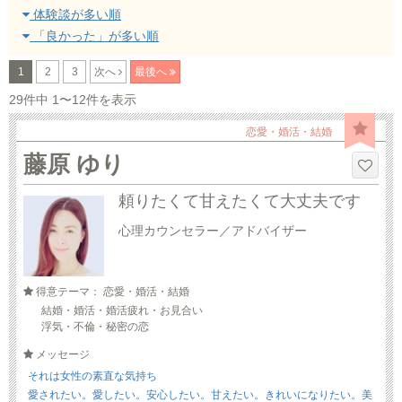
体験談が多い順
「良かった」が多い順
1
2
3
次へ
最後へ
29件中 1〜12件を表示
恋愛・婚活・結婚
藤原 ゆり
頼りたくて甘えたくて大丈夫です
心理カウンセラー／アドバイザー
得意テーマ： 恋愛・婚活・結婚
結婚・婚活・婚活疲れ・お見合い
浮気・不倫・秘密の恋
メッセージ
それは女性の素直な気持ち
愛されたい。愛したい。安心したい。甘えたい。きれいになりたい。美