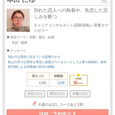
別れた恋人への執着や、失恋した悲
しみを断つ
キャリアコンサルタント(国家資格)／産業カウ
ンセラー
得意テーマ： 恋愛・婚活・結婚
失恋・復縁
メッセージ
悩むのは真剣に生きている証拠だから
私は大学で心理学を専攻し産業カウンセラーとして人事で精神的・身体
的不調による休職者の担当の経験...
良かった
体験談
13件
12件
今日
お休み
明日
お休み
今週
お休み
1
今週のお試しコースあと
席
詳細・予約申込