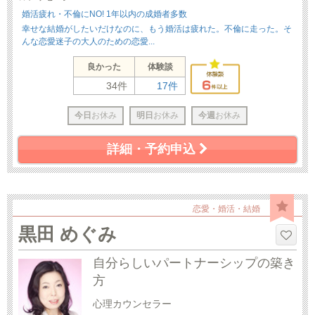
婚活疲れ・不倫にNO! 1年以内の成婚者多数
幸せな結婚がしたいだけなのに、もう婚活は疲れた。不倫に走った。そ
んな恋愛迷子の大人のための恋愛...
良かった
体験談
34件
17件
今日
お休み
明日
お休み
今週
お休み
詳細・予約申込
恋愛・婚活・結婚
黒田 めぐみ
自分らしいパートナーシップの築き
方
心理カウンセラー