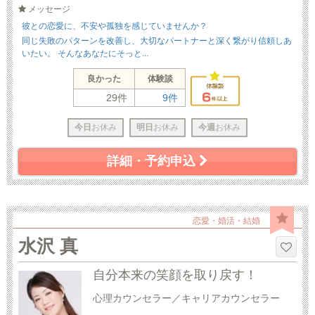
メッセージ
彼との恋愛に、不安や孤独を感じていませんか？
同じ失敗のパターンを改善し、大切なパートナーと深く繋がり信頼しあ
いたい。 そんなあなたにそっと...
良かった
体験談
29件
9件
今日
お休み
明日
お休み
今週
お休み
詳細・予約申込
恋愛・婚活・結婚
水沢 真
自分本来の笑顔を取り戻す！
心理カウンセラー／キャリアカウンセラー