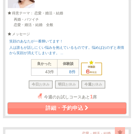
得意テーマ： 恋愛・婚活・結婚
再婚・バツイチ
恋愛・婚活・結婚 全般
メッセージ
笑顔のあなたが一番輝いてます！
人は誰もが話しにくい悩みを抱えているものです。悩めばおのずと表情
から笑顔が消えてしまいます。 ...
良かった
体験談
43件
8件
今日
お休み
明日
お休み
今週
お休み
1
今週のお試しコースあと
席
詳細・予約申込
恋愛・婚活・結婚