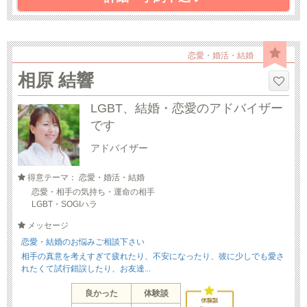
恋愛・婚活・結婚
相原 結響
LGBT、結婚・恋愛のアドバイザー
です
アドバイザー
得意テーマ： 恋愛・婚活・結婚
恋愛・相手の気持ち・運命の相手
LGBT・SOGIハラ
メッセージ
恋愛・結婚のお悩みご相談下さい
相手の真意を考えすぎて疲れたり、不安になったり、彼に少しでも愛さ
れたくて試行錯誤したり、お友達...
良かった
体験談