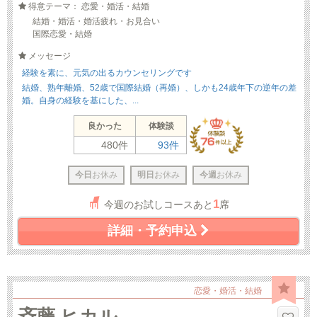
得意テーマ： 恋愛・婚活・結婚
結婚・婚活・婚活疲れ・お見合い
国際恋愛・結婚
メッセージ
経験を素に、元気の出るカウンセリングです
結婚、熟年離婚、52歳で国際結婚（再婚）、しかも24歳年下の逆年の差
婚。自身の経験を基にした、...
良かった
体験談
480件
93件
今日
お休み
明日
お休み
今週
お休み
1
今週のお試しコースあと
席
詳細・予約申込
恋愛・婚活・結婚
斉藤 ヒカル