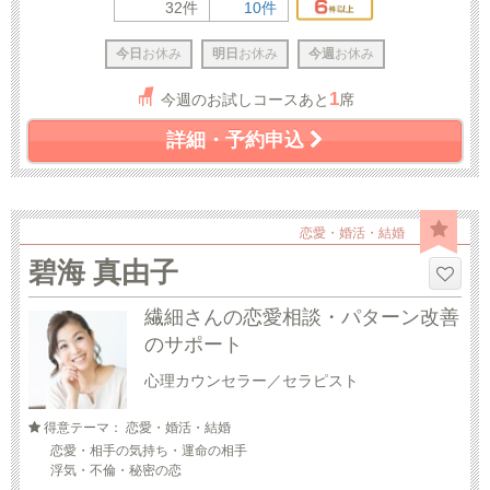
32件
10件
今日
お休み
明日
お休み
今週
お休み
1
今週のお試しコースあと
席
詳細・予約申込
恋愛・婚活・結婚
碧海 真由子
繊細さんの恋愛相談・パターン改善
のサポート
心理カウンセラー／セラピスト
得意テーマ： 恋愛・婚活・結婚
恋愛・相手の気持ち・運命の相手
浮気・不倫・秘密の恋