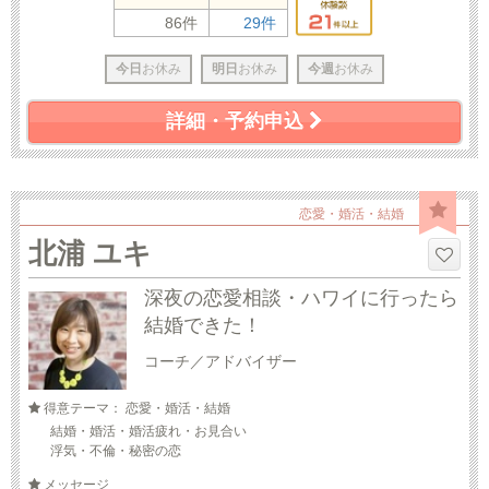
86件
29件
今日
お休み
明日
お休み
今週
お休み
詳細・予約申込
恋愛・婚活・結婚
北浦 ユキ
深夜の恋愛相談・ハワイに行ったら
結婚できた！
コーチ／アドバイザー
得意テーマ： 恋愛・婚活・結婚
結婚・婚活・婚活疲れ・お見合い
浮気・不倫・秘密の恋
メッセージ