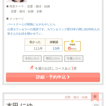
得意テーマ： 恋愛・婚活・結婚
恋愛・婚活・結婚 全般
メッセージ
パートナーとの関係にもやもやしたら
心理カウンセラーの黒田です。カウンセリング歴15年の間に約2000人の
皆さんのお話を聴かせてい...
良かった
体験談
111件
13件
今日
お休み
明日
お休み
今週
お休み
1
今週のお試しコースあと
席
詳細・予約申込
恋愛・婚活・結婚
本田 にゆ