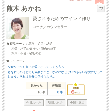
熊木 あかね
愛されるためのマインド作り！
コーチ／カウンセラー
得意テーマ： 恋愛・婚活・結婚
恋愛・相手の気持ち・運命の相手
浮気・不倫・秘密の恋
メッセージ
なぜかいつも辛い恋愛になってしまう方へ
恋をするのはとても素敵なこと。なのになぜかいつも辛い恋愛になって
しまう。それは自分の気持ちより...
良かった
体験談
10件
8件
今日
お休み
明日
お休み
今週
お休み