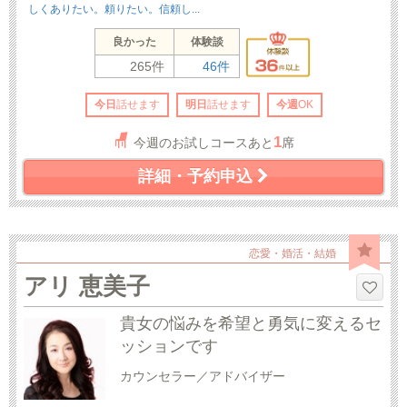
しくありたい。頼りたい。信頼し...
良かった
体験談
265件
46件
今日
話せます
明日
話せます
今週
OK
1
今週のお試しコースあと
席
詳細・予約申込
恋愛・婚活・結婚
アリ 恵美子
貴女の悩みを希望と勇気に変えるセ
ッションです
カウンセラー／アドバイザー