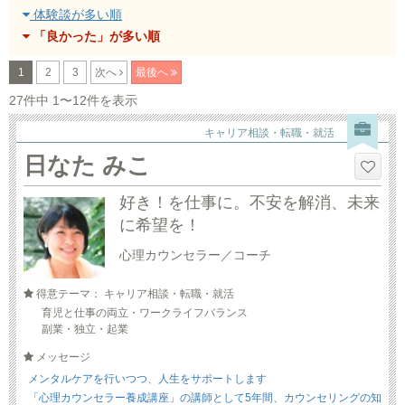
体験談が多い順
「良かった」が多い順
1
2
3
次へ
最後へ
27件中 1〜12件を表示
キャリア相談・転職・就活
日なた みこ
好き！を仕事に。不安を解消、未来
に希望を！
心理カウンセラー／コーチ
得意テーマ： キャリア相談・転職・就活
育児と仕事の両立・ワークライフバランス
副業・独立・起業
メッセージ
メンタルケアを行いつつ、人生をサポートします
「心理カウンセラー養成講座」の講師として5年間、カウンセリングの知