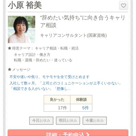
小原 裕美
“辞めたい気持ち”に向き合うキャリ
ア相談
キャリアコンサルタント(国家資格)
得意テーマ： キャリア相談・転職・就活
キャリア設計・働き方
転職・退職・辞めたい・迷っている
メッセージ
不安や迷いや焦り、モヤモヤを全て受けとめます
入社して数ヶ月。「上司とのコミュニケーションが上手くいかない」
「相談できる人がいない」「想像し...
良かった
体験談
17件
5件
今日
お休み
明日
お休み
今週
お休み
詳細・予約申込