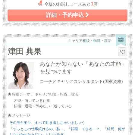
1
今週のお試しコースあと
席
詳細・予約申込
キャリア相談・転職・就活
津田 典果
あなたが知らない「あなたの才能」
を見つけます
コーチ／キャリアコンサルタント(国家資格)
得意テーマ： キャリア相談・転職・就活
才能・向いている仕事
転職・退職・辞めたい・迷っている
メッセージ
そのモヤモヤ、すべて吐き出しちゃいましょう
「ずっとこの仕事続けるの、私…」「転職、できる…？」「結局、何が
したいかわからない」というモヤ...