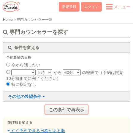
メニュー
新規登録
ログイン
Home
>
専門カウンセラー一覧
専門カウンセラーを探す
条件を変える
予約希望の日程
今から話したい
から
の範囲で（予約は開始
10分前までに完了ください）
特に指定なし
その他の希望条件
並び順を変える
すぐ予約できる日程がある順