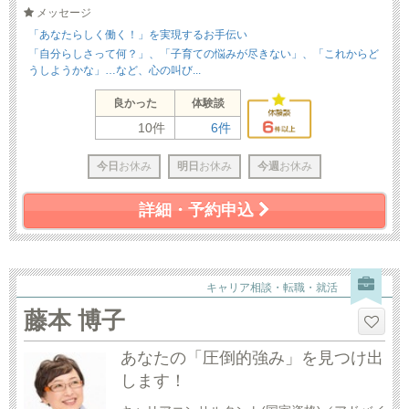
メッセージ
「あなたらしく働く！」を実現するお手伝い
「自分らしさって何？」、「子育ての悩みが尽きない」、「これからど
うしようかな」…など、心の叫び...
良かった
体験談
10件
6件
今日
お休み
明日
お休み
今週
お休み
詳細・予約申込
キャリア相談・転職・就活
藤本 博子
あなたの「圧倒的強み」を見つけ出
します！