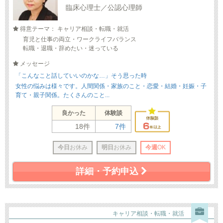
臨床心理士／公認心理師
得意テーマ： キャリア相談・転職・就活
育児と仕事の両立・ワークライフバランス
転職・退職・辞めたい・迷っている
メッセージ
「こんなこと話していいのかな…」そう思った時
女性の悩みは様々です。人間関係・家族のこと・恋愛・結婚・妊娠・子
育て・親子関係。たくさんのこと...
良かった
体験談
18件
7件
今日
お休み
明日
お休み
今週
OK
詳細・予約申込
キャリア相談・転職・就活