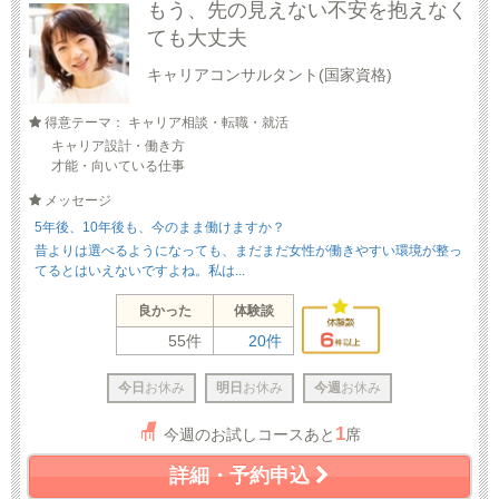
もう、先の見えない不安を抱えなく
ても大丈夫
キャリアコンサルタント(国家資格)
得意テーマ： キャリア相談・転職・就活
キャリア設計・働き方
才能・向いている仕事
メッセージ
5年後、10年後も、今のまま働けますか？
昔よりは選べるようになっても、まだまだ女性が働きやすい環境が整っ
てるとはいえないですよね。私は...
良かった
体験談
55件
20件
今日
お休み
明日
お休み
今週
お休み
1
今週のお試しコースあと
席
詳細・予約申込