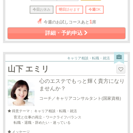
今日
お休み
明日
話せます
今週
OK
1
今週のお試しコースあと
席
詳細・予約申込
キャリア相談・転職・就活
山下 エミリ
心のエステでもっと輝く貴方になり
ませんか？
コーチ／キャリアコンサルタント(国家資格)
得意テーマ： キャリア相談・転職・就活
育児と仕事の両立・ワークライフバランス
転職・退職・辞めたい・迷っている
メッセージ