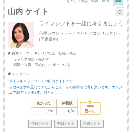
キャリア相談・転職・就活
山内 ケイト
ライフシフトを一緒に考えましょう
心理カウンセラー／キャリアコンサルタント
(国家資格)
得意テーマ： キャリア相談・転職・就活
キャリア設計・働き方
転職・退職・辞めたい・迷っている
メッセージ
ライフキャリアコーチの山内ケイトです
失敗や苦労を重ねてきたからこそ、その気持ちに寄り添います。エンジ
ニア29年＋人事3年。何とかし...
良かった
体験談
7件
6件
今日
お休み
明日
お休み
今週
お休み