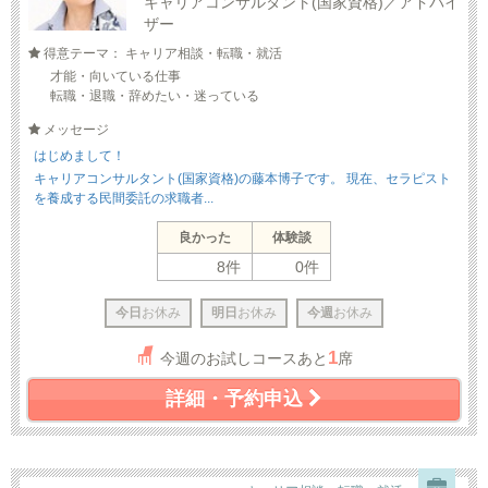
キャリアコンサルタント(国家資格)／アドバイ
ザー
得意テーマ： キャリア相談・転職・就活
才能・向いている仕事
転職・退職・辞めたい・迷っている
メッセージ
はじめまして！
キャリアコンサルタント(国家資格)の藤本博子です。 現在、セラピスト
を養成する民間委託の求職者...
良かった
体験談
8件
0件
今日
お休み
明日
お休み
今週
お休み
1
今週のお試しコースあと
席
詳細・予約申込