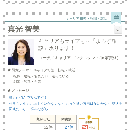
キャリア相談・転職・就活
真光 智美
キャリアもライフも～「よろず相
談」承ります！
コーチ／キャリアコンサルタント(国家資格)
得意テーマ： キャリア相談・転職・就活
転職・退職・辞めたい・迷っている
副業・独立・起業
メッセージ
誰もが悩んでるんです！
仕事も人生も、上手くいかないな～ もっと良い方法はないかな～ 現状を
変えたいな～ 悩みながら...
良かった
体験談
52件
27件