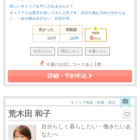
欲しいキャリアを手に入れませんか？
キャリアとは貴方が歩いてきた人生です。自分の進む方向が分からな
い、一歩が踏み出せない、自信が持...
良かった
体験談
46件
16件
今日
お休み
明日
お休み
今週
お休み
1
今週のお試しコースあと
席
詳細・予約申込
キャリア相談・転職・就活
荒木田 和子
自分らしく暮らしたい・働きたいあ
なたへ