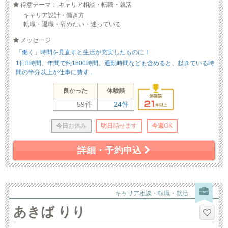
得意テーマ： キャリア相談・転職・就活
キャリア設計・働き方
転職・退職・辞めたい・迷っている
メッセージ
「働く」時間を見直すと生活が充実したものに！
1日8時間、年間で約1800時間。通勤時間なども含めると、起きている時
間の半分以上が仕事に費す...
良かった
体験談
59件
24件
今日
お休み
明日
話せます
今週
OK
詳細・予約申込
キャリア相談・転職・就活
あきば りり