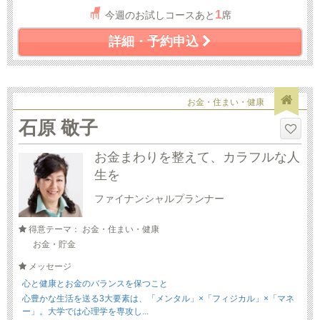
1
今週のお試しコースあと
席
詳細・予約申込
お金・住まい・健康
石原 敬子
お金まわりを整えて、カラフルな人
生を
ファイナンシャルプランナー
得意テーマ： お金・住まい・健康
お金・貯金
メッセージ
心と健康とお金のバランスを保つこと
心豊かな生活を送る3大要素は、「メンタル」×「フィジカル」×「マネ
ー」。大学では心理学を専攻し...