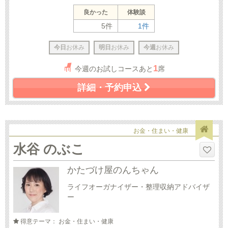
良かった
体験談
5件
1件
今日
お休み
明日
お休み
今週
お休み
1
今週のお試しコースあと
席
詳細・予約申込
お金・住まい・健康
水谷 のぶこ
かたづけ屋のんちゃん
ライフオーガナイザー・整理収納アドバイザ
ー
得意テーマ： お金・住まい・健康