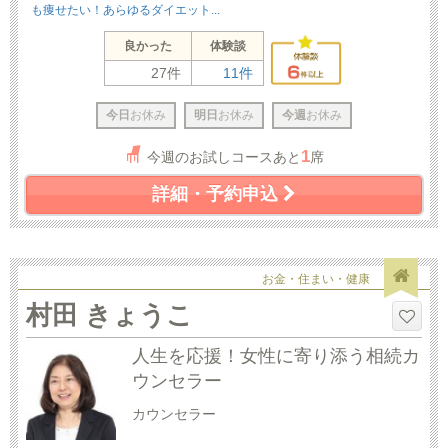
も痩せたい！あらゆるダイエット...
良かった
体験談
27件
11件
今日
お休み
明日
お休み
今週
お休み
1
今週のお試しコースあと
席
詳細・予約申込
お金・住まい・健康
村田 きょうこ
人生を応援！女性に寄り添う相続カ
ウンセラー
カウンセラー