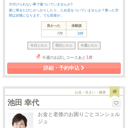
片付けられない事で傷ついていませんか?
家に帰るたびにがっかりしたり、ため息をついていませんか？整った空
間は自慢になります。でも部屋が...
良かった
体験談
7件
3件
今日
お休み
明日
お休み
今週
お休み
1
今週のお試しコースあと
席
詳細・予約申込
お金・住まい・健康
池田 幸代
お金と老後のお困りごとコンシェル
ジュ