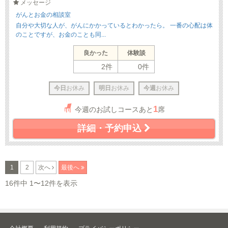
メッセージ
がんとお金の相談室
自分や大切な人が、がんにかかっているとわかったら。 一番の心配は体
のことですが、お金のことも同...
良かった
体験談
2件
0件
今日
お休み
明日
お休み
今週
お休み
1
今週のお試しコースあと
席
詳細・予約申込
1
2
次へ
最後へ
16件中 1〜12件を表示