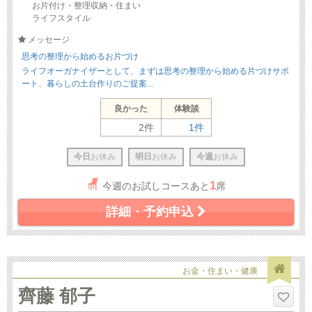
お片付け・整理収納・住まい
ライフスタイル
メッセージ
思考の整理から始めるお片づけ
ライフオーガナイザーとして、まずは思考の整理から始める片づけサポ
ート、暮らしの土台作りのご提案...
良かった
体験談
2件
1件
今日
お休み
明日
お休み
今週
お休み
1
今週のお試しコースあと
席
詳細・予約申込
お金・住まい・健康
齊藤 郁子