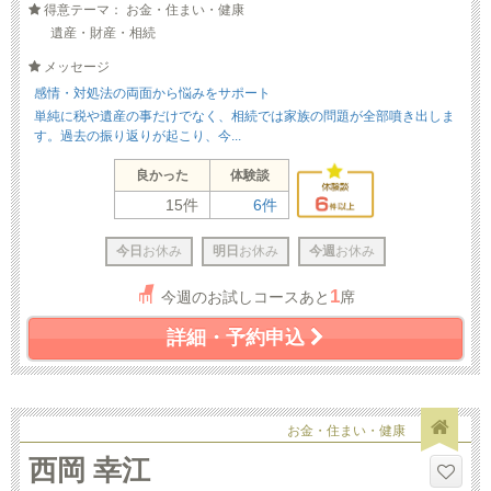
得意テーマ： お金・住まい・健康
遺産・財産・相続
メッセージ
感情・対処法の両面から悩みをサポート
単純に税や遺産の事だけでなく、相続では家族の問題が全部噴き出しま
す。過去の振り返りが起こり、今...
良かった
体験談
15件
6件
今日
お休み
明日
お休み
今週
お休み
1
今週のお試しコースあと
席
詳細・予約申込
お金・住まい・健康
西岡 幸江