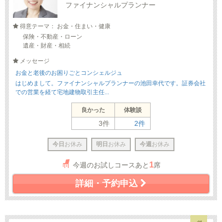
ファイナンシャルプランナー
得意テーマ： お金・住まい・健康
保険・不動産・ローン
遺産・財産・相続
メッセージ
お金と老後のお困りごとコンシェルジュ
はじめまして。ファイナンシャルプランナーの池田幸代です。証券会社
での営業を経て宅地建物取引主任...
良かった
体験談
3件
2件
今日
お休み
明日
お休み
今週
お休み
1
今週のお試しコースあと
席
詳細・予約申込