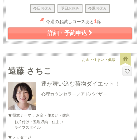
今日
お休み
明日
お休み
今週
お休み
1
今週のお試しコースあと
席
詳細・予約申込
お金・住まい・健康
遠藤 さちこ
運が舞い込む荷物ダイエット！
心理カウンセラー／アドバイザー
得意テーマ： お金・住まい・健康
お片付け・整理収納・住まい
ライフスタイル
メッセージ