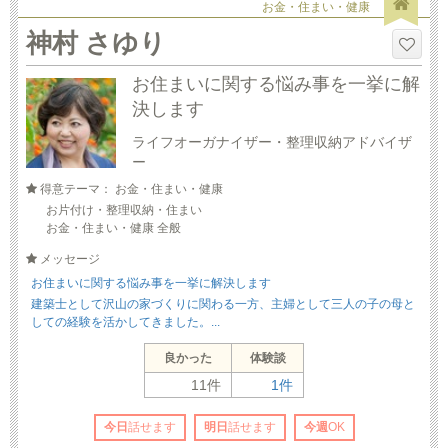
お金・住まい・健康
神村 さゆり
お住まいに関する悩み事を一挙に解
決します
ライフオーガナイザー・整理収納アドバイザ
ー
得意テーマ： お金・住まい・健康
お片付け・整理収納・住まい
お金・住まい・健康 全般
メッセージ
お住まいに関する悩み事を一挙に解決します
建築士として沢山の家づくりに関わる一方、主婦として三人の子の母と
しての経験を活かしてきました。...
良かった
体験談
11件
1件
今日
話せます
明日
話せます
今週
OK