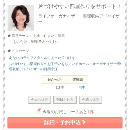
片づけやすい部屋作りをサポート！
ライフオーガナイザー・整理収納アドバイザ
ー
得意テーマ： お金・住まい・健康
お片付け・整理収納・住まい
メッセージ
あなたのライフスタイルにあった片づけを！
片づけやすい部屋作りのお手伝いをしているホーム・オーガナイザー/整
理収納アドバイザーの西岡幸江...
良かった
体験談
13件
4件
今日
お休み
明日
お休み
今週
お休み
1
今週のお試しコースあと
席
詳細・予約申込