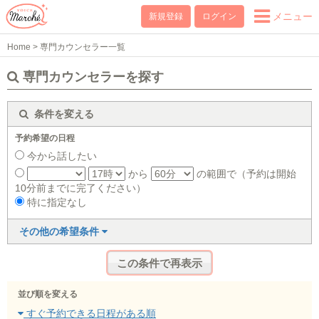
メニュー
新規登録
ログイン
Home
>
専門カウンセラー一覧
専門カウンセラーを探す
条件を変える
予約希望の日程
今から話したい
から
の範囲で（予約は開始
10分前までに完了ください）
特に指定なし
その他の希望条件
並び順を変える
すぐ予約できる日程がある順