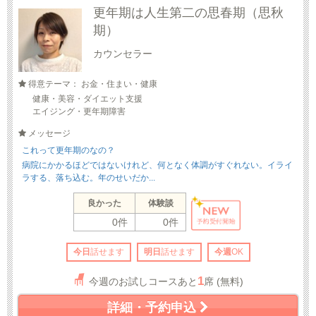
更年期は人生第二の思春期（思秋
期）
カウンセラー
得意テーマ： お金・住まい・健康
健康・美容・ダイエット支援
エイジング・更年期障害
メッセージ
これって更年期のなの？
病院にかかるほどではないけれど、何となく体調がすぐれない。イライ
ラする、落ち込む。年のせいだか...
良かった
体験談
0件
0件
今日
話せます
明日
話せます
今週
OK
1
今週のお試しコースあと
席 (無料)
詳細・予約申込