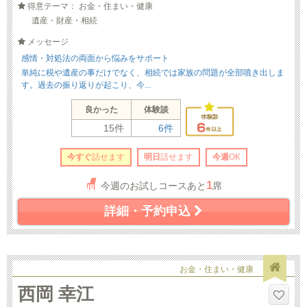
得意テーマ： お金・住まい・健康
遺産・財産・相続
メッセージ
感情・対処法の両面から悩みをサポート
単純に税や遺産の事だけでなく、相続では家族の問題が全部噴き出しま
す。過去の振り返りが起こり、今...
良かった
体験談
15件
6件
今すぐ
話せます
明日
話せます
今週
OK
1
今週のお試しコースあと
席
詳細・予約申込
お金・住まい・健康
西岡 幸江