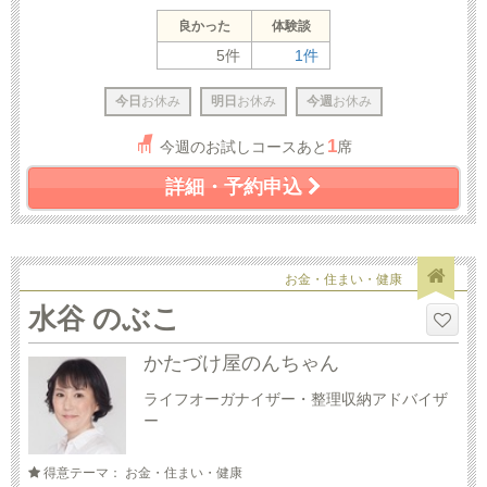
良かった
体験談
5件
1件
今日
お休み
明日
お休み
今週
お休み
1
今週のお試しコースあと
席
詳細・予約申込
お金・住まい・健康
水谷 のぶこ
かたづけ屋のんちゃん
ライフオーガナイザー・整理収納アドバイザ
ー
得意テーマ： お金・住まい・健康