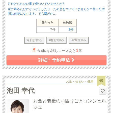
片付けられない事で傷ついていませんか?
家に帰るたびにがっかりしたり、ため息をついていませんか？整った空
間は自慢になります。でも部屋が...
良かった
体験談
7件
3件
今日
お休み
明日
お休み
今週
お休み
1
今週のお試しコースあと
席
詳細・予約申込
お金・住まい・健康
池田 幸代
お金と老後のお困りごとコンシェル
ジュ