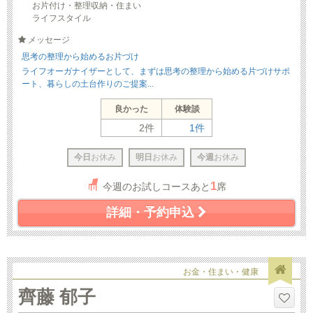
お片付け・整理収納・住まい
ライフスタイル
メッセージ
思考の整理から始めるお片づけ
ライフオーガナイザーとして、まずは思考の整理から始める片づけサポ
ート、暮らしの土台作りのご提案...
良かった
体験談
2件
1件
今日
お休み
明日
お休み
今週
お休み
1
今週のお試しコースあと
席
詳細・予約申込
お金・住まい・健康
齊藤 郁子