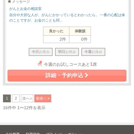
メッセージ
がんとお金の相談室
自分や大切な人が、がんにかかっているとわかったら。 一番の心配は体
のことですが、お金のことも同...
良かった
体験談
2件
0件
今日
お休み
明日
お休み
今週
お休み
1
今週のお試しコースあと
席
詳細・予約申込
1
2
次へ
最後へ
16件中 1〜12件を表示