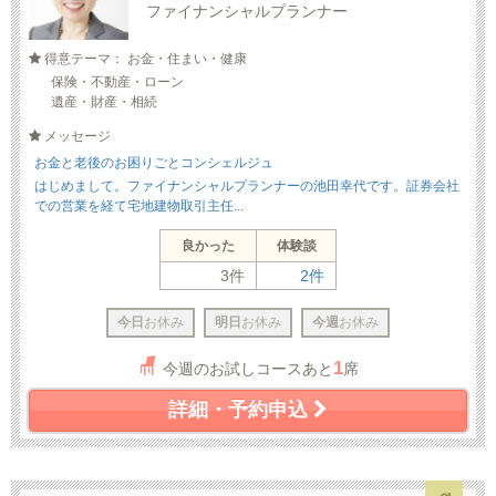
ファイナンシャルプランナー
得意テーマ： お金・住まい・健康
保険・不動産・ローン
遺産・財産・相続
メッセージ
お金と老後のお困りごとコンシェルジュ
はじめまして。ファイナンシャルプランナーの池田幸代です。証券会社
での営業を経て宅地建物取引主任...
良かった
体験談
3件
2件
今日
お休み
明日
お休み
今週
お休み
1
今週のお試しコースあと
席
詳細・予約申込