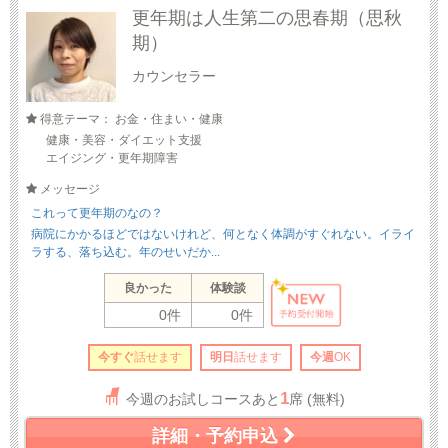
更年期は人生第二の思春期（思秋
期）
カウンセラー
得意テーマ： お金・住まい・健康
健康・美容・ダイエット支援
エイジング・更年期障害
メッセージ
これって更年期のなの？
病院にかかるほどではないけれど、何となく体調がすぐれない。イライ
ラする、落ち込む。年のせいだか...
良かった
体験談
0件
0件
今すぐ
話せます
明日
話せます
今週
OK
1
今週のお試しコースあと
席 (無料)
詳細・予約申込