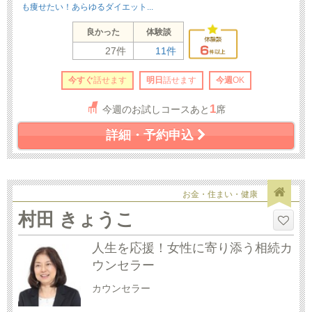
も痩せたい！あらゆるダイエット...
良かった
体験談
27件
11件
今すぐ
話せます
明日
話せます
今週
OK
1
今週のお試しコースあと
席
詳細・予約申込
お金・住まい・健康
村田 きょうこ
人生を応援！女性に寄り添う相続カ
ウンセラー
カウンセラー