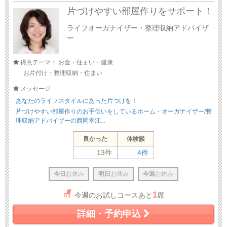
片づけやすい部屋作りをサポート！
ライフオーガナイザー・整理収納アドバイザ
ー
得意テーマ： お金・住まい・健康
お片付け・整理収納・住まい
メッセージ
あなたのライフスタイルにあった片づけを！
片づけやすい部屋作りのお手伝いをしているホーム・オーガナイザー/整
理収納アドバイザーの西岡幸江...
良かった
体験談
13件
4件
今日
お休み
明日
お休み
今週
お休み
1
今週のお試しコースあと
席
詳細・予約申込