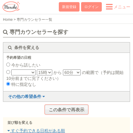
メニュー
新規登録
ログイン
Home
>
専門カウンセラー一覧
専門カウンセラーを探す
条件を変える
予約希望の日程
今から話したい
から
の範囲で（予約は開始
10分前までに完了ください）
特に指定なし
その他の希望条件
並び順を変える
すぐ予約できる日程がある順