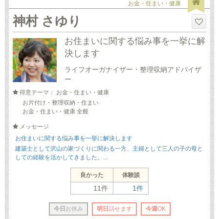
お金・住まい・健康
神村 さゆり
お住まいに関する悩み事を一挙に解
決します
ライフオーガナイザー・整理収納アドバイザ
ー
得意テーマ： お金・住まい・健康
お片付け・整理収納・住まい
お金・住まい・健康 全般
メッセージ
お住まいに関する悩み事を一挙に解決します
建築士として沢山の家づくりに関わる一方、主婦として三人の子の母と
しての経験を活かしてきました。...
良かった
体験談
11件
1件
今日
お休み
明日
話せます
今週
OK