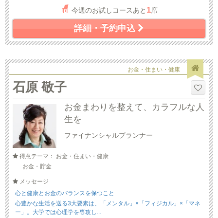
1
今週のお試しコースあと
席
詳細・予約申込
お金・住まい・健康
石原 敬子
お金まわりを整えて、カラフルな人
生を
ファイナンシャルプランナー
得意テーマ： お金・住まい・健康
お金・貯金
メッセージ
心と健康とお金のバランスを保つこと
心豊かな生活を送る3大要素は、「メンタル」×「フィジカル」×「マネ
ー」。大学では心理学を専攻し...