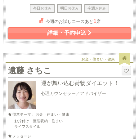
今日
お休み
明日
お休み
今週
お休み
1
今週のお試しコースあと
席
詳細・予約申込
お金・住まい・健康
遠藤 さちこ
運が舞い込む荷物ダイエット！
心理カウンセラー／アドバイザー
得意テーマ： お金・住まい・健康
お片付け・整理収納・住まい
ライフスタイル
メッセージ