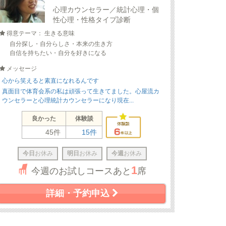
心理カウンセラー／統計心理・個
性心理・性格タイプ診断
得意テーマ： 生きる意味
自分探し・自分らしさ・本来の生き方
自信を持ちたい・自分を好きになる
メッセージ
心から笑えると素直になれるんです
真面目で体育会系の私は頑張って生きてました。心屋流カ
ウンセラーと心理統計カウンセラーになり現在...
良かった
体験談
45件
15件
今日
お休み
明日
お休み
今週
お休み
1
今週のお試しコースあと
席
詳細・予約申込