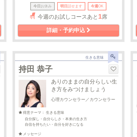
今日
お休み
明日
話せます
今週
OK
1
今週のお試しコースあと
席
詳細・予約申込
生きる意味
持田 恭子
ありのままの自分らしい生
き方をみつけましょう
心理カウンセラー／カウンセラー
得意テーマ： 生きる意味
自分探し・自分らしさ・本来の生き方
自信を持ちたい・自分を好きになる
メッセージ