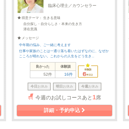
臨床心理士／カウンセラー
得意テーマ： 生きる意味
自分探し・自分らしさ・本来の生き方
潜在意識
メッセージ
中年期の悩み、ご一緒に考えます
仕事や家族のことは一通り落ち着いたはずなのに、なぜか
こころが晴れない。これからの人生をどう生き...
良かった
体験談
52件
16件
今日
お休み
明日
お休み
今週
お休み
1
今週のお試しコースあと
席
詳細・予約申込