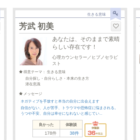
生きる意味
芳武 初美
あなたは、そのままで素晴
らしい存在です！
心理カウンセラー／ヒプノセラピ
スト
得意テーマ： 生きる意味
自分探し・自分らしさ・本来の生き方
潜在意識
メッセージ
ネガティブを手放すと本当の自分に出会えます
自信がない、人が苦手、トラウマや恐怖症に悩まされる。
うつや不安、自分は幸せになれないと感じてい...
良かった
体験談
178件
38件