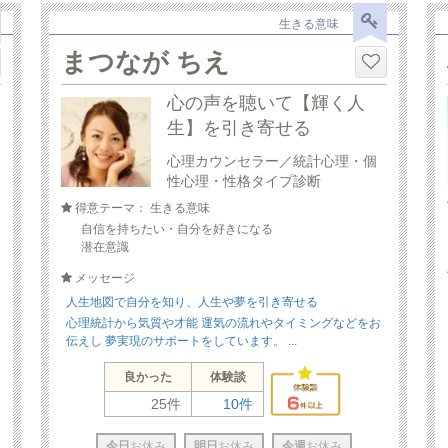
生きる意味
まつなが ちえ
心の声を聴いて【輝く人
生】を引き寄せる
心理カウンセラー／統計心理・個
性心理・性格タイプ診断
得意テーマ： 生きる意味
自信を持ちたい・自分を好きになる
潜在意識
メッセージ
人生地図で自分を知り、人生や夢を引き寄せる
心理統計から気質や才能 運気の流れやタイミングなどをお
伝えし 夢実現のサポートをしています。 ...
良かった
体験談
25件
10件
今日
お休み
明日
お休み
今週
お休み