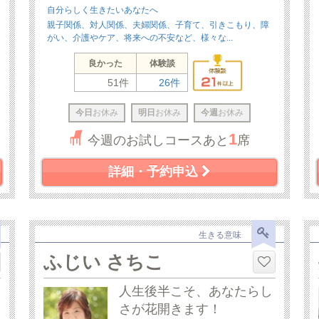
自分らしく生きたいあなたへ
親子関係、対人関係、夫婦関係、子育て、引きこもり、障
がい、介護やケア、将来への不安など、様々な...
良かった
体験談
51件
26件
今日
お休み
明日
お休み
今週
お休み
1
今週のお試しコースあと
席
詳細・予約申込
生きる意味
ふじい さちこ
人生後半こそ、あなたらし
さが花開きます！