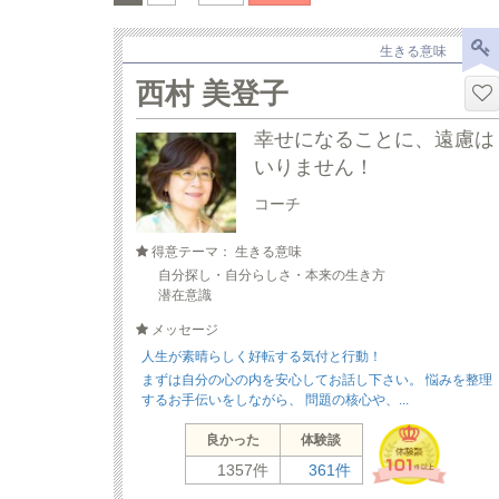
生きる意味
西村 美登子
幸せになることに、遠慮は
いりません！
コーチ
得意テーマ： 生きる意味
自分探し・自分らしさ・本来の生き方
潜在意識
メッセージ
人生が素晴らしく好転する気付と行動！
まずは自分の心の内を安心してお話し下さい。 悩みを整理
するお手伝いをしながら、 問題の核心や、...
良かった
体験談
1357件
361件