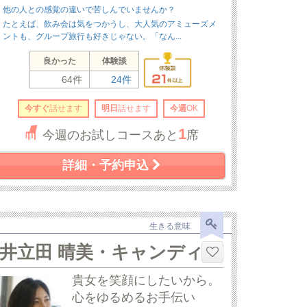
他の人との感覚の違いで苦しんでいませんか？
たとえば、飲み会は気をつかうし、大人気のアミューズメ
ントも、グループ旅行も好きじゃない。「なん...
良かった
体験談
64件
24件
今すぐ
話せます
明日
話せます
今週
OK
1
今週のお試しコースあと
席
詳細・予約申込
生きる意味
井立田 晴美・キャンディ
貴女を笑顔にしたいから。
心をゆるめるお手伝い