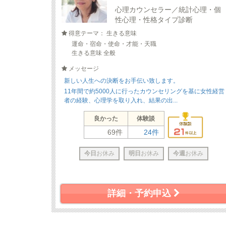
心理カウンセラー／統計心理・個
性心理・性格タイプ診断
得意テーマ： 生きる意味
運命・宿命・使命・才能・天職
生きる意味 全般
メッセージ
新しい人生への決断をお手伝い致します。
11年間で約5000人に行ったカウンセリングを基に女性経営
者の経験、心理学を取り入れ、結果の出...
良かった
体験談
69件
24件
今日
お休み
明日
お休み
今週
お休み
詳細・予約申込