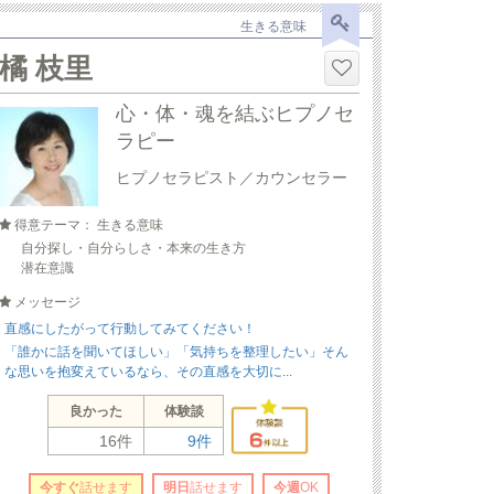
生きる意味
橘 枝里
心・体・魂を結ぶヒプノセ
ラピー
ヒプノセラピスト／カウンセラー
得意テーマ： 生きる意味
自分探し・自分らしさ・本来の生き方
潜在意識
メッセージ
直感にしたがって行動してみてください！
「誰かに話を聞いてほしい」「気持ちを整理したい」そん
な思いを抱変えているなら、その直感を大切に...
良かった
体験談
16件
9件
今すぐ
話せます
明日
話せます
今週
OK