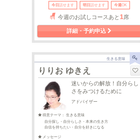
今日
話せます
明日
話せます
今週
OK
1
今週のお試しコースあと
席
詳細・予約申込
生きる意味
りりお ゆきえ
迷いからの解放！自分らし
さをみつけるために
アドバイザー
得意テーマ： 生きる意味
自分探し・自分らしさ・本来の生き方
自信を持ちたい・自分を好きになる
メッセージ