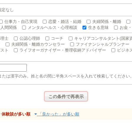
指定なし
仕事力・自己実現
恋愛・婚活・結婚
夫婦関係・離婚
人間関係
メンタルヘルス・心理相談
生きる意味
お金・
心理士
公認心理師
コーチ
キャリアコンサルタント(国家資
師
夫婦関係・離婚カウンセラー
ファイナンシャルプランナー
ピスト
ライフオーガナイザー・整理収納アドバイザー
ビジネ
または漢字のみ。姓と名の間に半角スペースを入れて検索してください
体験談が多い順
「良かった」が多い順