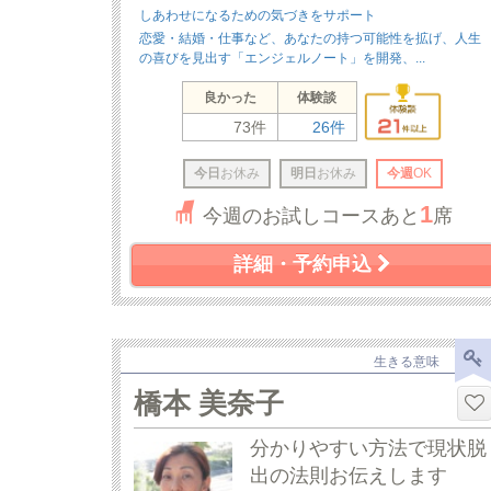
しあわせになるための気づきをサポート
恋愛・結婚・仕事など、あなたの持つ可能性を拡げ、人生
の喜びを見出す「エンジェルノート」を開発、...
良かった
体験談
73件
26件
今日
お休み
明日
お休み
今週
OK
1
今週のお試しコースあと
席
詳細・予約申込
生きる意味
橋本 美奈子
分かりやすい方法で現状脱
出の法則お伝えします