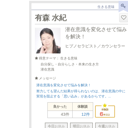
生きる意味
有森 水紀
潜在意識を変化させて悩み
を解決！
ヒプノセラピスト／カウンセラー
得意テーマ： 生きる意味
自分探し・自分らしさ・本来の生き方
潜在意識
メッセージ
潜在意識を変化させて悩みを解決！
努力しても望んだ結果が得られないのは、潜在意識の中に
実現を阻止する「思い込み」があるからです。...
良かった
体験談
43件
12件
今日
お休み
明日
お休み
今週
お休み