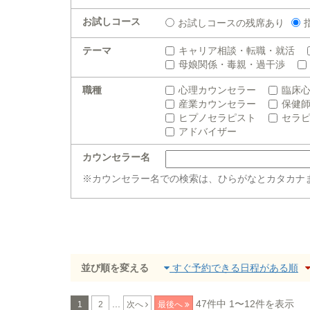
お試しコース
お試しコースの残席あり
テーマ
キャリア相談・転職・就活
母娘関係・毒親・過干渉
職種
心理カウンセラー
臨床
産業カウンセラー
保健
ヒプノセラピスト
セラ
アドバイザー
カウンセラー名
※カウンセラー名での検索は、ひらがなとカタカナ
並び順を変える
すぐ予約できる日程がある順
...
47件中 1〜12件を表示
1
2
次へ
最後へ