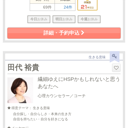
69件
24件
今日
お休み
明日
お休み
今週
お休み
詳細・予約申込
生きる意味
田代 裕貴
繊細ゆえにHSPかもしれないと思う
あなたへ
心理カウンセラー／コーチ
得意テーマ： 生きる意味
自分探し・自分らしさ・本来の生き方
自信を持ちたい・自分を好きになる