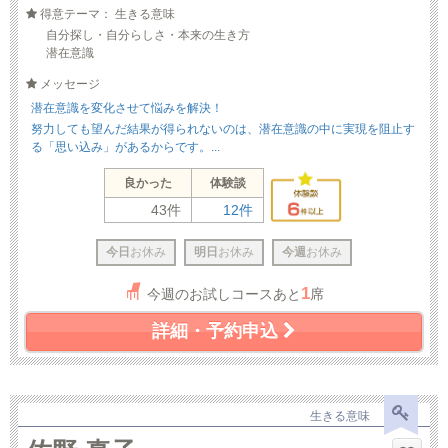
得意テーマ： 生きる意味
自分探し・自分らしさ・本来の生き方
潜在意識
メッセージ
潜在意識を変化させて悩みを解決！
努力しても望んだ結果が得られないのは、潜在意識の中に実現を阻止す
る「思い込み」があるからです。...
良かった
体験談
43件
12件
今日
お休み
明日
お休み
今週
お休み
1
今週のお試しコースあと
席
詳細・予約申込
生きる意味