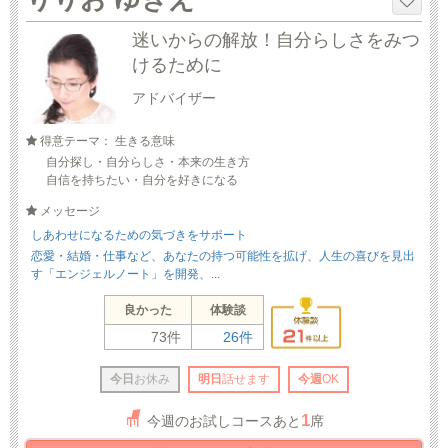
迷いからの解放！自分らしさをみつ
けるために
アドバイザー
得意テーマ： 生きる意味
自分探し・自分らしさ・本来の生き方
自信を持ちたい・自分を好きになる
メッセージ
しあわせになるための気づきをサポート
恋愛・結婚・仕事など、あなたの持つ可能性を拡げ、人生の喜びを見出
す「エンジェルノート」を開発、...
良かった
体験談
73件
26件
今日
お休み
明日
話せます
今週
OK
1
今週のお試しコースあと
席