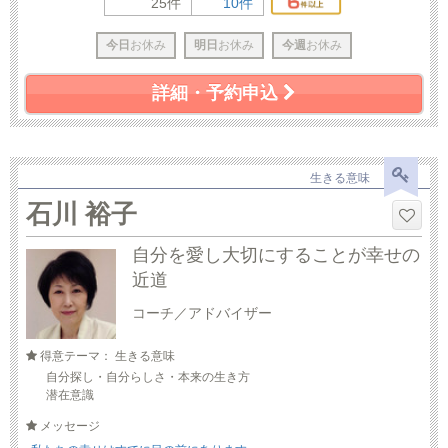
25件
10件
今日
お休み
明日
お休み
今週
お休み
詳細・予約申込
生きる意味
石川 裕子
自分を愛し大切にすることが幸せの
近道
コーチ／アドバイザー
得意テーマ： 生きる意味
自分探し・自分らしさ・本来の生き方
潜在意識
メッセージ