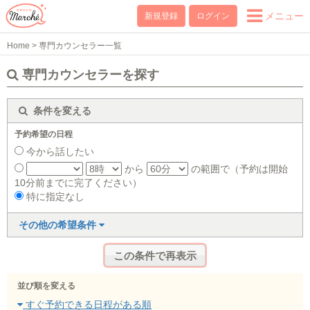
メニュー
新規登録
ログイン
Home
>
専門カウンセラー一覧
専門カウンセラーを探す
条件を変える
予約希望の日程
今から話したい
から
の範囲で（予約は開始
10分前までに完了ください）
特に指定なし
その他の希望条件
並び順を変える
すぐ予約できる日程がある順