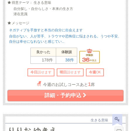
得意テーマ： 生きる意味
自分探し・自分らしさ・本来の生き方
潜在意識
メッセージ
ネガティブを手放すと本当の自分に出会えます
自信がない、人が苦手、トラウマや恐怖症に悩まされる。うつや不安、
自分は幸せになれないと感じてい...
良かった
体験談
178件
38件
今日
話せます
明日
話せます
今週
OK
1
今週のお試しコースあと
席
詳細・予約申込
生きる意味
りりお ゆきえ