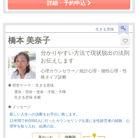
詳細・予約申込
生きる意味
橋本 美奈子
分かりやすい方法で現状脱出の法則
お伝えします
心理カウンセラー／統計心理・個性心理・性
格タイプ診断
得意テーマ： 生きる意味
運命・宿命・使命・才能・天職
生きる意味 全般
メッセージ
新しい人生への決断をお手伝い致します。
11年間で約5000人に行ったカウンセリングを基に女性経営者の経験、心
理学を取り入れ、結果の出...
良かった
体験談