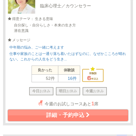
臨床心理士／カウンセラー
得意テーマ： 生きる意味
自分探し・自分らしさ・本来の生き方
潜在意識
メッセージ
中年期の悩み、ご一緒に考えます
仕事や家族のことは一通り落ち着いたはずなのに、なぜかこころが晴れ
ない。これからの人生をどう生き...
良かった
体験談
52件
16件
今日
お休み
明日
お休み
今週
お休み
1
今週のお試しコースあと
席
詳細・予約申込