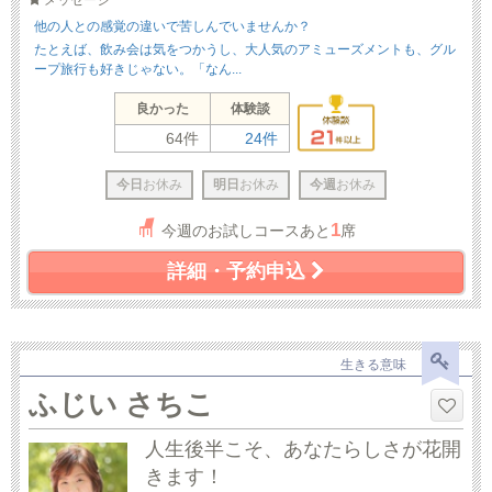
メッセージ
他の人との感覚の違いで苦しんでいませんか？
たとえば、飲み会は気をつかうし、大人気のアミューズメントも、グル
ープ旅行も好きじゃない。「なん...
良かった
体験談
64件
24件
今日
お休み
明日
お休み
今週
お休み
1
今週のお試しコースあと
席
詳細・予約申込
生きる意味
ふじい さちこ
人生後半こそ、あなたらしさが花開
きます！