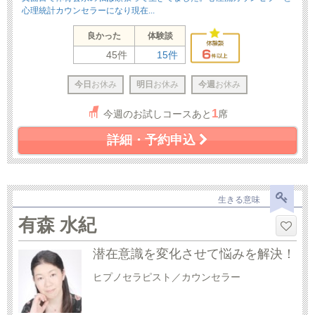
心理統計カウンセラーになり現在...
良かった
体験談
45件
15件
今日
お休み
明日
お休み
今週
お休み
1
今週のお試しコースあと
席
詳細・予約申込
生きる意味
有森 水紀
潜在意識を変化させて悩みを解決！
ヒプノセラピスト／カウンセラー