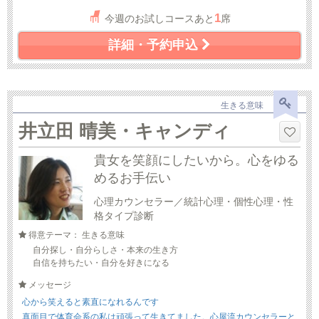
1
今週のお試しコースあと
席
詳細・予約申込
生きる意味
井立田 晴美・キャンディ
貴女を笑顔にしたいから。心をゆる
めるお手伝い
心理カウンセラー／統計心理・個性心理・性
格タイプ診断
得意テーマ： 生きる意味
自分探し・自分らしさ・本来の生き方
自信を持ちたい・自分を好きになる
メッセージ
心から笑えると素直になれるんです
真面目で体育会系の私は頑張って生きてました。心屋流カウンセラーと