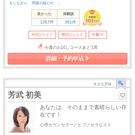
をしながら、 問題の核心や、...
良かった
体験談
1357件
361件
今日
話せます
明日
話せます
今週
OK
1
今週のお試しコースあと
席
詳細・予約申込
生きる意味
芳武 初美
あなたは、そのままで素晴らしい存
在です！
心理カウンセラー／ヒプノセラピスト