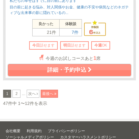
私たちの幸せはすでに目の前にあります
目の前に起きる悩み、対人関係やお金、健康の不安や病気などのネガテ
ィブな出来事の影に隠れているの...
良かった
体験談
21件
7件
今日
話せます
明日
話せます
今週
OK
1
今週のお試しコースあと
席
詳細・予約申込
...
1
2
次へ
最後へ
47件中 1〜12件を表示
会社概要
利用規約
プライバシーポリシー
ソーシャルメディアポリシー
カスタマーハラスメントポリシー