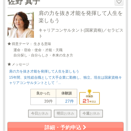
佐野 真子
肩の力を抜き才能を発揮して人生を
楽しもう
キャリアコンサルタント(国家資格)／セラピス
ト
得意テーマ： 生きる意味
運命・宿命・使命・才能・天職
自分探し・自分らしさ・本来の生き方
メッセージ
肩の力を抜き才能を発揮して人生を楽しもう
15年間、女性総合職として大手企業に勤務し、独立。現在は国家資格キ
ャリアコンサルタントとして「...
良かった
体験談
39件
27件
今日
お休み
明日
お休み
今週
お休み
詳細・予約申込