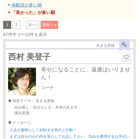
体験談が多い順
「良かった」が多い順
...
1
2
次へ
最後へ
47件中 1〜12件を表示
生きる意味
西村 美登子
幸せになることに、遠慮はいりませ
ん！
コーチ
得意テーマ： 生きる意味
自分探し・自分らしさ・本来の生き方
潜在意識
メッセージ
人生が素晴らしく好転する気付と行動！
まずは自分の心の内を安心してお話し下さい。 悩みを整理するお手伝い