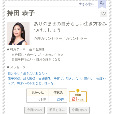
生きる意味
持田 恭子
ありのままの自分らしい生き方をみ
つけましょう
心理カウンセラー／カウンセラー
得意テーマ： 生きる意味
自分探し・自分らしさ・本来の生き方
自信を持ちたい・自分を好きになる
メッセージ
自分らしく生きたいあなたへ
親子関係、対人関係、夫婦関係、子育て、引きこもり、障がい、介護や
ケア、将来への不安など、様々な...
良かった
体験談
51件
26件
今日
お休み
明日
お休み
今週
お休み