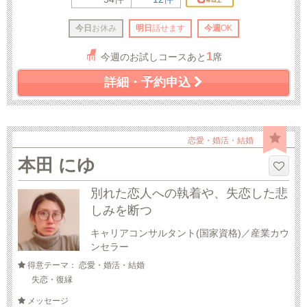
今日
お休み
明日
話せます
今週
OK
1
今週のお試しコースあと
席
詳細・予約申込
恋愛・婚活・結婚
本田 にゆ
別れた恋人への執着や、失恋した悲
しみを断つ
キャリアコンサルタント(国家資格)／産業カウ
ンセラー
得意テーマ： 恋愛・婚活・結婚
失恋・復縁
メッセージ