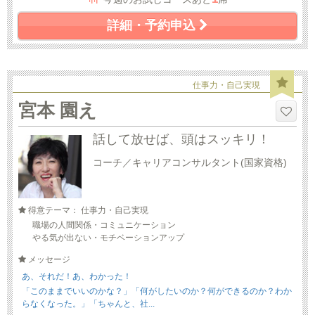
詳細・予約申込
仕事力・自己実現
宮本 園え
話して放せば、頭はスッキリ！
コーチ／キャリアコンサルタント(国家資格)
得意テーマ： 仕事力・自己実現
職場の人間関係・コミュニケーション
やる気が出ない・モチベーションアップ
メッセージ
あ、それだ！あ、わかった！
「このままでいいのかな？」「何がしたいのか？何ができるのか？わか
らなくなった。」「ちゃんと、社...