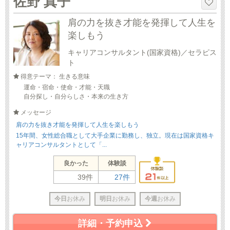
佐野 真子
肩の力を抜き才能を発揮して人生を
楽しもう
キャリアコンサルタント(国家資格)／セラピス
ト
得意テーマ： 生きる意味
運命・宿命・使命・才能・天職
自分探し・自分らしさ・本来の生き方
メッセージ
肩の力を抜き才能を発揮して人生を楽しもう
15年間、女性総合職として大手企業に勤務し、独立。現在は国家資格キ
ャリアコンサルタントとして「...
良かった
体験談
39件
27件
今日
お休み
明日
お休み
今週
お休み
詳細・予約申込