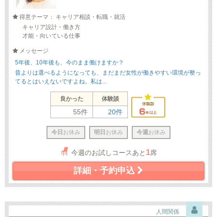
得意テーマ： キャリア相談・転職・就活
キャリア設計・働き方
才能・向いている仕事
メッセージ
5年後、10年後も、今のまま働けますか？
昔よりは選べるようになっても、まだまだ女性が働きやすい環境が整っ
てるとはいえないですよね。私は...
良かった
体験談
55件
20件
今日
お休み
明日
お休み
今週
お休み
1
今週のお試しコースあと
席
詳細・予約申込
人間関係