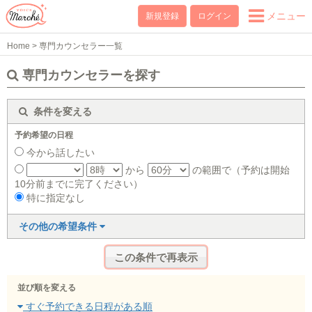
メニュー
新規登録
ログイン
Home
>
専門カウンセラー一覧
専門カウンセラーを探す
条件を変える
予約希望の日程
今から話したい
から
の範囲で（予約は開始
10分前までに完了ください）
特に指定なし
その他の希望条件
並び順を変える
すぐ予約できる日程がある順