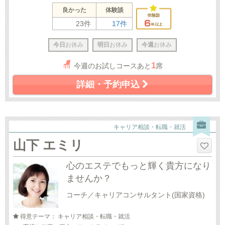
良かった
体験談
23件
17件
今日
お休み
明日
お休み
今週
お休み
1
今週のお試しコースあと
席
詳細・予約申込
キャリア相談・転職・就活
山下 エミリ
心のエステでもっと輝く貴方になり
ませんか？
コーチ／キャリアコンサルタント(国家資格)
得意テーマ： キャリア相談・転職・就活