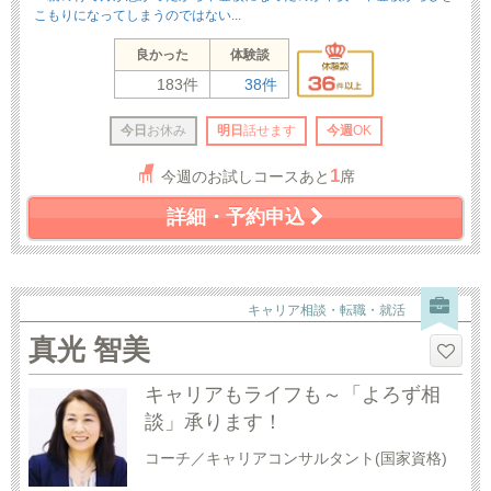
こもりになってしまうのではない...
良かった
体験談
183件
38件
今日
お休み
明日
話せます
今週
OK
1
今週のお試しコースあと
席
詳細・予約申込
キャリア相談・転職・就活
真光 智美
キャリアもライフも～「よろず相
談」承ります！
コーチ／キャリアコンサルタント(国家資格)