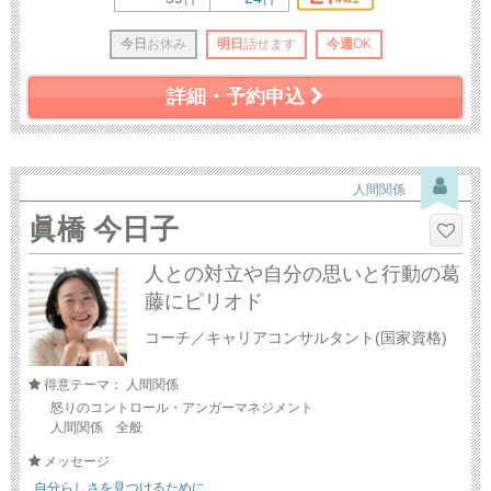
今日
お休み
明日
話せます
今週
OK
詳細・予約申込
人間関係
眞橋 今日子
人との対立や自分の思いと行動の葛
藤にピリオド
コーチ／キャリアコンサルタント(国家資格)
得意テーマ： 人間関係
怒りのコントロール・アンガーマネジメント
人間関係 全般
メッセージ
自分らしさを見つけるために