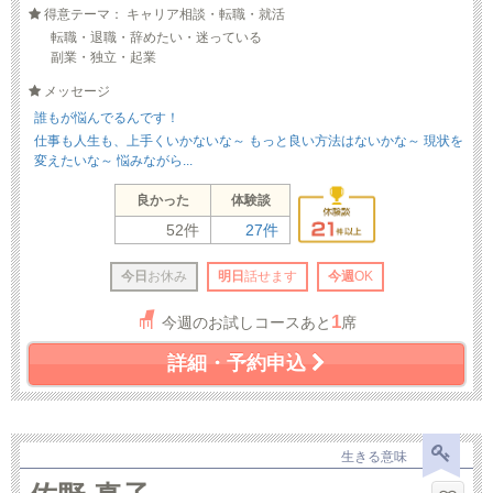
得意テーマ： キャリア相談・転職・就活
転職・退職・辞めたい・迷っている
副業・独立・起業
メッセージ
誰もが悩んでるんです！
仕事も人生も、上手くいかないな～ もっと良い方法はないかな～ 現状を
変えたいな～ 悩みながら...
良かった
体験談
52件
27件
今日
お休み
明日
話せます
今週
OK
1
今週のお試しコースあと
席
詳細・予約申込
生きる意味