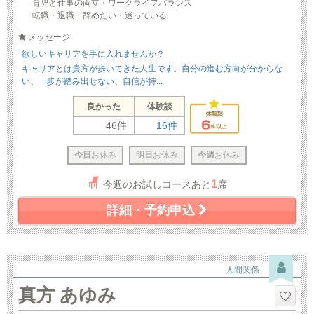
育児と仕事の両立・ワークライフバランス
転職・退職・辞めたい・迷っている
メッセージ
欲しいキャリアを手に入れませんか？
キャリアとは貴方が歩いてきた人生です。自分の進む方向が分からな
い、一歩が踏み出せない、自信が持...
良かった
体験談
46件
16件
今日
お休み
明日
お休み
今週
お休み
1
今週のお試しコースあと
席
詳細・予約申込
人間関係
真方 あゆみ