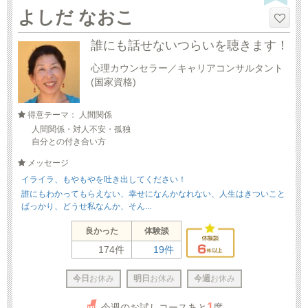
よしだ なおこ
誰にも話せないつらいを聴きます！
心理カウンセラー／キャリアコンサルタント
(国家資格)
得意テーマ： 人間関係
人間関係・対人不安・孤独
自分との付き合い方
メッセージ
イライラ、もやもやを吐き出してください！
誰にもわかってもらえない、幸せになんかなれない、人生はきついこと
ばっかり、どうせ私なんか、そん...
良かった
体験談
174件
19件
今日
お休み
明日
お休み
今週
お休み
1
今週のお試しコースあと
席