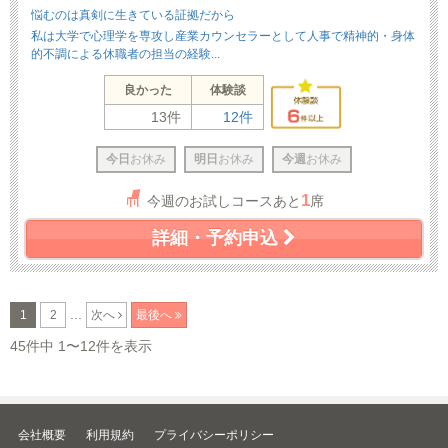
悩むのは真剣に生きている証拠だから
私は大学で心理学を専攻し産業カウンセラーとして人事で精神的・身体
的不調による休職者の担当の経験...
良かった
体験談
13件
12件
今日
お休み
明日
お休み
今週
お休み
1
今週のお試しコースあと
席
詳細・予約申込
...
1
2
次へ
最後へ
45件中 1〜12件を表示
会社概要
利用規約
プライバシーポリシー