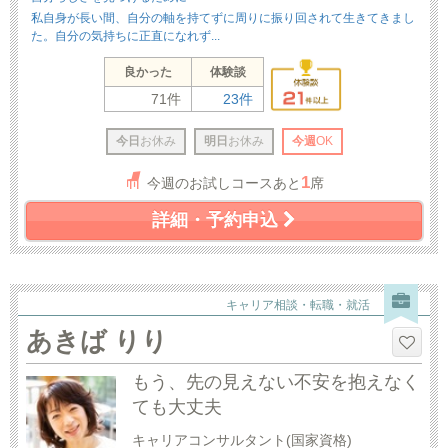
私自身が長い間、自分の軸を持てずに周りに振り回されて生きてきまし
た。自分の気持ちに正直になれず...
良かった
体験談
71件
23件
今日
お休み
明日
お休み
今週
OK
1
今週のお試しコースあと
席
詳細・予約申込
キャリア相談・転職・就活
あきば りり
もう、先の見えない不安を抱えなく
ても大丈夫
キャリアコンサルタント(国家資格)