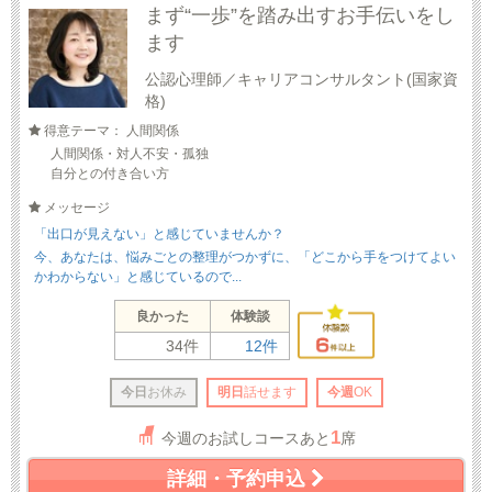
まず“一歩”を踏み出すお手伝いをし
ます
公認心理師／キャリアコンサルタント(国家資
格)
得意テーマ： 人間関係
人間関係・対人不安・孤独
自分との付き合い方
メッセージ
「出口が見えない」と感じていませんか？
今、あなたは、悩みごとの整理がつかずに、「どこから手をつけてよい
かわからない」と感じているので...
良かった
体験談
34件
12件
今日
お休み
明日
話せます
今週
OK
1
今週のお試しコースあと
席
詳細・予約申込