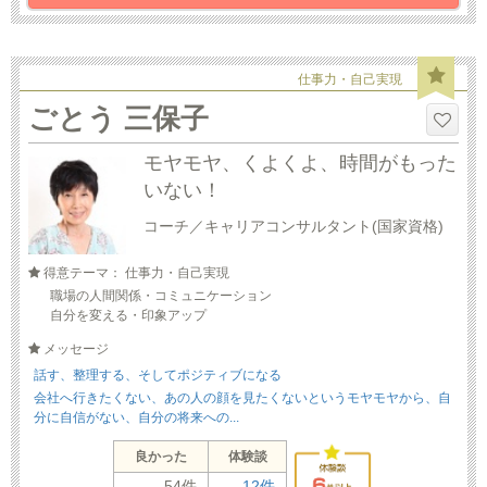
仕事力・自己実現
ごとう 三保子
モヤモヤ、くよくよ、時間がもった
いない！
コーチ／キャリアコンサルタント(国家資格)
得意テーマ： 仕事力・自己実現
職場の人間関係・コミュニケーション
自分を変える・印象アップ
メッセージ
話す、整理する、そしてポジティブになる
会社へ行きたくない、あの人の顔を見たくないというモヤモヤから、自
分に自信がない、自分の将来への...
良かった
体験談
54件
12件