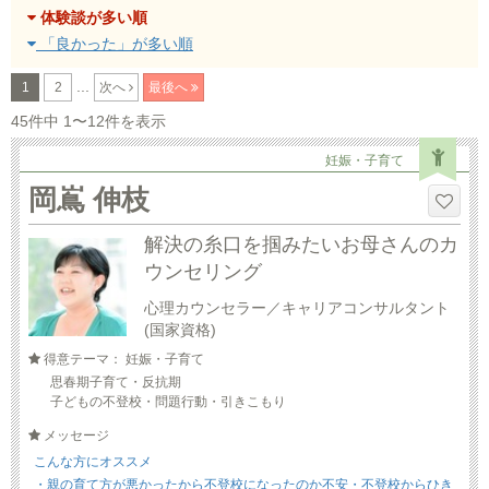
体験談が多い順
「良かった」が多い順
...
1
2
次へ
最後へ
45件中 1〜12件を表示
妊娠・子育て
岡嶌 伸枝
解決の糸口を掴みたいお母さんのカ
ウンセリング
心理カウンセラー／キャリアコンサルタント
(国家資格)
得意テーマ： 妊娠・子育て
思春期子育て・反抗期
子どもの不登校・問題行動・引きこもり
メッセージ
こんな方にオススメ
・親の育て方が悪かったから不登校になったのか不安・不登校からひき