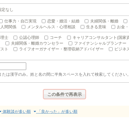
指定なし
仕事力・自己実現
恋愛・婚活・結婚
夫婦関係・離婚
人間関係
メンタルヘルス・心理相談
生きる意味
お金・
心理士
公認心理師
コーチ
キャリアコンサルタント(国家資
師
夫婦関係・離婚カウンセラー
ファイナンシャルプランナー
ピスト
ライフオーガナイザー・整理収納アドバイザー
ビジネ
または漢字のみ。姓と名の間に半角スペースを入れて検索してください
体験談が多い順
「良かった」が多い順