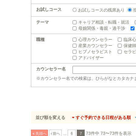
お試しコース
お試しコースの残席あり
テーマ
キャリア相談・転職・就活
母娘関係・毒親・過干渉
職種
心理カウンセラー
臨床
産業カウンセラー
保健
ヒプノセラピスト
セラ
アドバイザー
カウンセラー名
※カウンセラー名での検索は、ひらがなとカタカナ
並び順を変える
すぐ予約できる日程がある順
...
73件中 73〜73件を表示
先頭へ
前へ
6
7