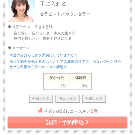
手に入れる
セラピスト／カウンセラー
得意テーマ： 生きる意味
自分探し・自分らしさ・本来の生き方
自信を持ちたい・自分を好きになる
メッセージ
本当の自分らしさを大切にしていますか？
様々な悩みを抱えるのは人としての成長の証です。あなたの心と体を
色々な角度から見つめて今の状態や...
良かった
体験談
1件
0件
今日
お休み
明日
お休み
今週
お休み
1
今週のお試しコースあと
席
詳細・予約申込