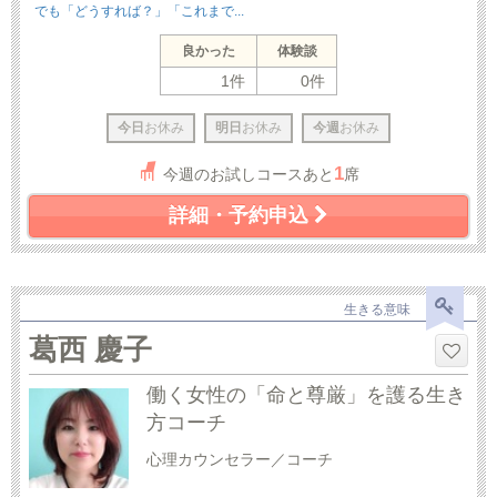
でも「どうすれば？」「これまで...
良かった
体験談
1件
0件
今日
お休み
明日
お休み
今週
お休み
1
今週のお試しコースあと
席
詳細・予約申込
生きる意味
葛西 慶子
働く女性の「命と尊厳」を護る生き
方コーチ
心理カウンセラー／コーチ