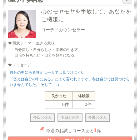
心のモヤモヤを手放して、あなたを
ご機嫌に
コーチ／カウンセラー
得意テーマ： 生きる意味
自分探し・自分らしさ・本来の生き方
自信を持ちたい・自分を好きになる
メッセージ
自分の中にある答えは一人では見つけにくい
「答えは自分の中にある」とよく言われますが、私は自分では見つけら
れませんでした。 そして、コ...
良かった
体験談
0件
0件
今日
お休み
明日
お休み
今週
お休み
1
今週のお試しコースあと
席