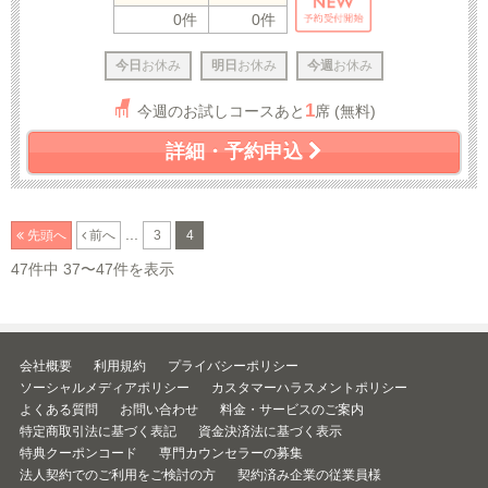
0件
0件
今日
お休み
明日
お休み
今週
お休み
1
今週のお試しコースあと
席 (無料)
詳細・予約申込
...
先頭へ
前へ
3
4
47件中 37〜47件を表示
会社概要
利用規約
プライバシーポリシー
ソーシャルメディアポリシー
カスタマーハラスメントポリシー
よくある質問
お問い合わせ
料金・サービスのご案内
特定商取引法に基づく表記
資金決済法に基づく表示
特典クーポンコード
専門カウンセラーの募集
法人契約でのご利用をご検討の方
契約済み企業の従業員様