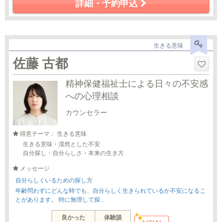
詳細・予約申込
生きる意味
佐藤 古都
精神保健福祉士による日々の不安感
への心理相談
カウンセラー
得意テーマ： 生きる意味
生きる意味・漠然とした不安
自分探し・自分らしさ・本来の生き方
メッセージ
自分らしくいるための探し方
年齢問わずにどんな時でも、自分らしく生きられているか不安になるこ
とがあります。 特に無理して探...
良かった
体験談