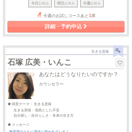
今日
お休み
明日
お休み
今週
お休み
1
今週のお試しコースあと
席
詳細・予約申込
生きる意味
石塚 広美・いんこ
あなたはどうなりたいのですか？
カウンセラー
得意テーマ： 生きる意味
生きる意味・漠然とした不安
自分探し・自分らしさ・本来の生き方
メッセージ
無意識のうちに過去に捉われている！