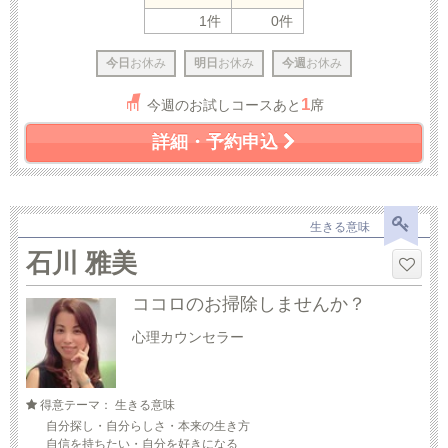
1件
0件
今日
お休み
明日
お休み
今週
お休み
1
今週のお試しコースあと
席
詳細・予約申込
生きる意味
石川 雅美
ココロのお掃除しませんか？
心理カウンセラー
得意テーマ： 生きる意味
自分探し・自分らしさ・本来の生き方
自信を持ちたい・自分を好きになる