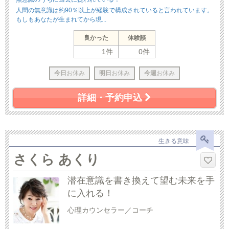
人間の無意識は約90％以上が経験で構成されていると言われています。
もしもあなたが生まれてから現...
良かった
体験談
1件
0件
今日
お休み
明日
お休み
今週
お休み
詳細・予約申込
生きる意味
さくら あくり
潜在意識を書き換えて望む未来を手
に入れる！
心理カウンセラー／コーチ