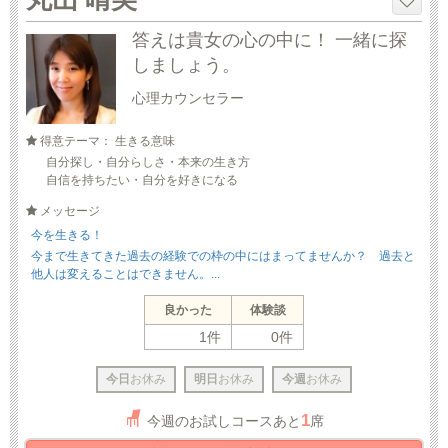
答えは貴女の心の中に！ 一緒に探
しましょう。
心理カウンセラー
得意テーマ： 生きる意味
自分探し・自分らしさ・本来の生き方
自信を持ちたい・自分を好きになる
メッセージ
今を生きる！
今まで生きてきた過去の経験での枠の中にはまってませんか？ 過去と
他人は変えることはできません。...
良かった
体験談
1件
0件
今日
お休み
明日
お休み
今週
お休み
1
今週のお試しコースあと
席