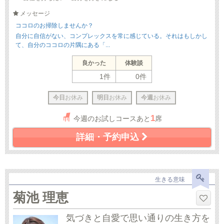
メッセージ
ココロのお掃除しませんか？
自分に自信がない、コンプレックスを常に感じている。それはもしかし
て、自分のココロの片隅にある「...
良かった
体験談
1件
0件
今日
お休み
明日
お休み
今週
お休み
1
今週のお試しコースあと
席
詳細・予約申込
生きる意味
菊池 理恵
気づきと自愛で思い通りの生き方を