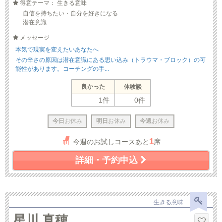
得意テーマ： 生きる意味
自信を持ちたい・自分を好きになる
潜在意識
メッセージ
本気で現実を変えたいあなたへ
その辛さの原因は潜在意識にある思い込み（トラウマ・ブロック）の可
能性があります。コーチングの手...
良かった
体験談
1件
0件
今日
お休み
明日
お休み
今週
お休み
1
今週のお試しコースあと
席
詳細・予約申込
生きる意味
星川 真穂