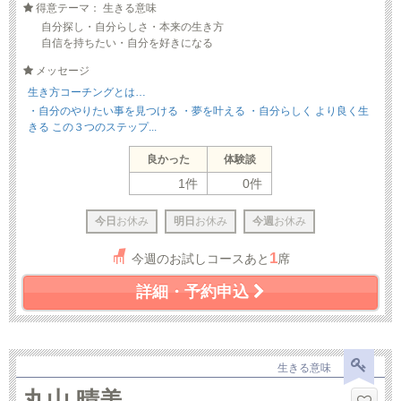
得意テーマ： 生きる意味
自分探し・自分らしさ・本来の生き方
自信を持ちたい・自分を好きになる
メッセージ
生き方コーチングとは…
・自分のやりたい事を見つける ・夢を叶える ・自分らしく より良く生
きる この３つのステップ...
良かった
体験談
1件
0件
今日
お休み
明日
お休み
今週
お休み
1
今週のお試しコースあと
席
詳細・予約申込
生きる意味
丸山 晴美