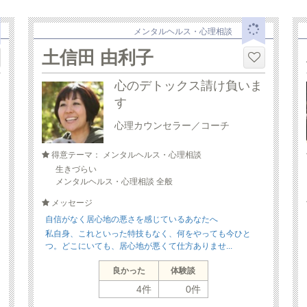
メンタルヘルス・心理相談
土信田 由利子
心のデトックス請け負いま
す
心理カウンセラー／コーチ
得意テーマ： メンタルヘルス・心理相談
生きづらい
メンタルヘルス・心理相談 全般
メッセージ
自信がなく居心地の悪さを感じているあなたへ
私自身、これといった特技もなく、何をやっても今ひと
つ。どこにいても、居心地が悪くて仕方ありませ...
良かった
体験談
4件
0件