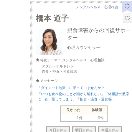
メンタルヘルス・心理相談
橋本 道子
摂食障害からの回復サポー
ター
心理カウンセラー
得意テーマ： メンタルヘルス・心理相談
アダルトチルドレン
過食・拒食・摂食障害
メッセージ
「ダイエット地獄」に陥っていませんか？
「いつも食べ物のことが頭から離れない」「体重計の数字
に一喜一憂してしまう」「拒食・過食・過食嘔...
良かった
体験談
1件
0件
今日
お休み
明日
お休み
今週
お休み