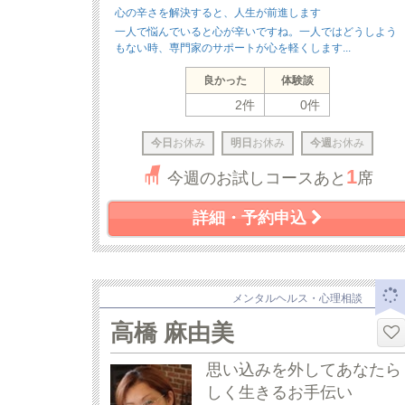
心の辛さを解決すると、人生が前進します
一人で悩んでいると心が辛いですね。一人ではどうしよう
もない時、専門家のサポートが心を軽くします...
良かった
体験談
2件
0件
今日
お休み
明日
お休み
今週
お休み
1
今週のお試しコースあと
席
詳細・予約申込
メンタルヘルス・心理相談
高橋 麻由美
思い込みを外してあなたら
しく生きるお手伝い