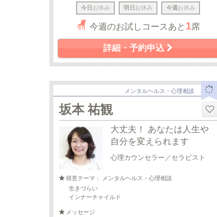
今日
お休み
明日
お休み
今週
お休み
1
今週のお試しコースあと
席
詳細・予約申込
メンタルヘルス・心理相談
坂本 祐観
大丈夫！ あなたは人生や
自分を変えられます
心理カウンセラー／セラピスト
得意テーマ： メンタルヘルス・心理相談
生きづらい
インナーチャイルド
メッセージ