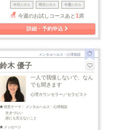
今日
お休み
明日
お休み
今週
お休み
1
今週のお試しコースあと
席
詳細・予約申込
メンタルヘルス・心理相談
鈴木 優子
一人で我慢しないで、なん
でも聞きます
心理カウンセラー／セラピスト
得意テーマ： メンタルヘルス・心理相談
生きづらい
誰にも言えないこと
メッセージ