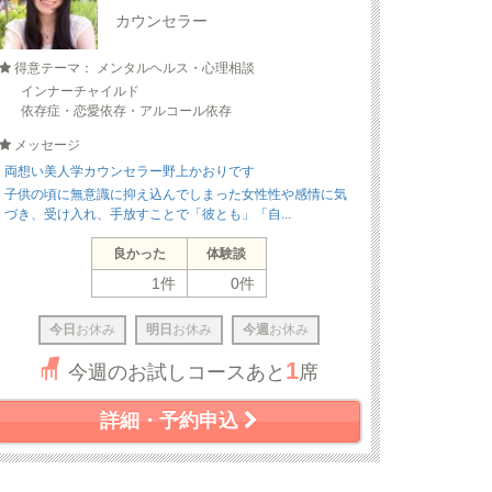
カウンセラー
得意テーマ： メンタルヘルス・心理相談
インナーチャイルド
依存症・恋愛依存・アルコール依存
メッセージ
両想い美人学カウンセラー野上かおりです
子供の頃に無意識に抑え込んでしまった女性性や感情に気
づき、受け入れ、手放すことで「彼とも」「自...
良かった
体験談
1件
0件
今日
お休み
明日
お休み
今週
お休み
1
今週のお試しコースあと
席
詳細・予約申込