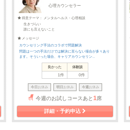
心理カウンセラー
得意テーマ： メンタルヘルス・心理相談
生きづらい
誰にも言えないこと
メッセージ
カウンセリング手法のコラボで問題解決
問題は一つの手法だけでは解決に至らない場合が多々あり
ます。そういった場合、キャリアカウンセリン...
良かった
体験談
1件
0件
今日
お休み
明日
お休み
今週
お休み
1
今週のお試しコースあと
席
詳細・予約申込