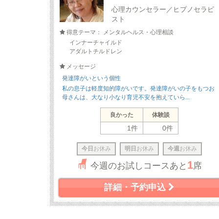
心理カウンセラー／ヒプノセラピ
スト
得意テーマ： メンタルヘルス・心理相談
インナーチャイルド
アダルトチルドレン
メッセージ
発達障がいという個性
私の息子は軽度知的障がいです。発達障がいの子をもつお
母さんは、大なり小なり育児不安を抱えていら...
良かった
体験談
1件
0件
今日
お休み
明日
お休み
今週
お休み
1
今週のお試しコースあと
席
詳細・予約申込