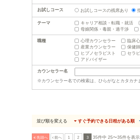
お試しコース
お試しコースの残席あり
テーマ
キャリア相談・転職・就活
母娘関係・毒親・過干渉
職種
心理カウンセラー
臨床
産業カウンセラー
保健
ヒプノセラピスト
セラ
アドバイザー
カウンセラー名
※カウンセラー名での検索は、ひらがなとカタカナ
並び順を変える
すぐ予約できる日程がある順
35件中 25〜35件を表示
先頭へ
前へ
1
2
3