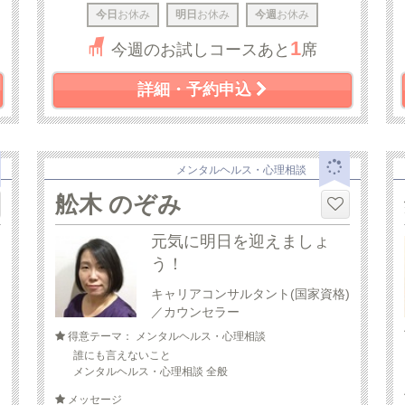
今日
お休み
明日
お休み
今週
お休み
1
今週のお試しコースあと
席
詳細・予約申込
メンタルヘルス・心理相談
舩木 のぞみ
元気に明日を迎えましょ
う！
キャリアコンサルタント(国家資格)
／カウンセラー
得意テーマ： メンタルヘルス・心理相談
誰にも言えないこと
メンタルヘルス・心理相談 全般
メッセージ