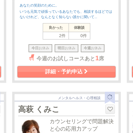
あなたの笑顔のために。
いつも元気で頑張っているあなたでも、相談するほどでは
ないけれど、なんとなく知らない誰かに聞いて...
良かった
体験談
2件
0件
今日
お休み
明日
お休み
今週
お休み
1
今週のお試しコースあと
席
詳細・予約申込
メンタルヘルス・心理相談
高萩 くみこ
カウンセリングで問題解決
と心の応用力アップ