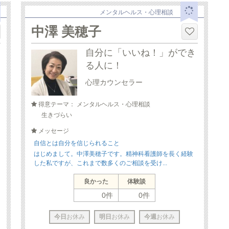
メンタルヘルス・心理相談
中澤 美穂子
自分に「いいね！」ができ
る人に！
心理カウンセラー
得意テーマ： メンタルヘルス・心理相談
生きづらい
メッセージ
自信とは自分を信じられること
はじめまして。中澤美穂子です。精神科看護師を長く経験
した私ですが、これまで数多くのご相談を受け...
良かった
体験談
0件
0件
今日
お休み
明日
お休み
今週
お休み