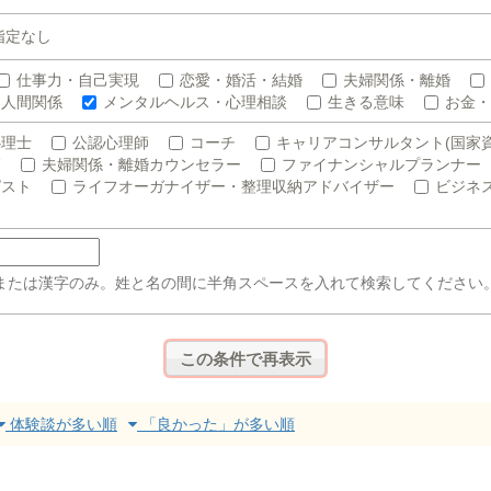
指定なし
仕事力・自己実現
恋愛・婚活・結婚
夫婦関係・離婚
人間関係
メンタルヘルス・心理相談
生きる意味
お金・
心理士
公認心理師
コーチ
キャリアコンサルタント(国家資
師
夫婦関係・離婚カウンセラー
ファイナンシャルプランナー
ピスト
ライフオーガナイザー・整理収納アドバイザー
ビジネ
または漢字のみ。姓と名の間に半角スペースを入れて検索してください
体験談が多い順
「良かった」が多い順