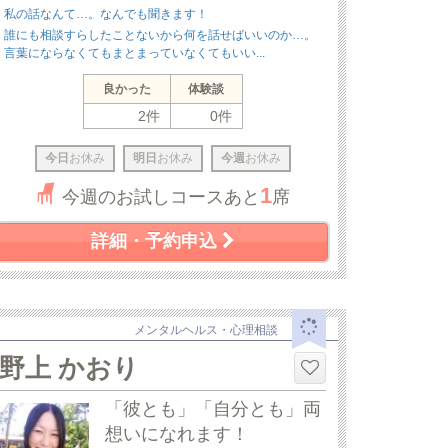
私の話なんて…。なんでも聞きます！
誰にも相談すらしたことないから何を話せばいいのか…。
言葉にならなくてもまとまっていなくてもいい...
良かった
体験談
2件
0件
今日
お休み
明日
お休み
今週
お休み
1
今週のお試しコースあと
席
詳細・予約申込
メンタルヘルス・心理相談
野上 かおり
「彼とも」「自分とも」両
想いになれます！