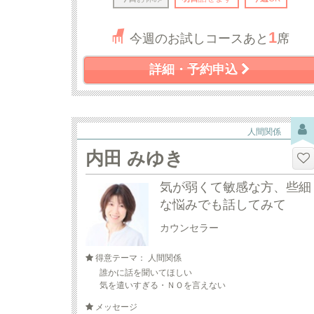
1
今週のお試しコースあと
席
詳細・予約申込
人間関係
内田 みゆき
気が弱くて敏感な方、些細
な悩みでも話してみて
カウンセラー
得意テーマ： 人間関係
誰かに話を聞いてほしい
気を遣いすぎる・ＮＯを言えない
メッセージ