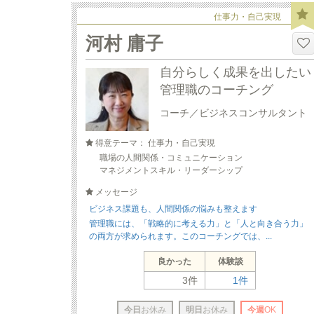
仕事力・自己実現
河村 庸子
自分らしく成果を出したい
管理職のコーチング
コーチ／ビジネスコンサルタント
得意テーマ： 仕事力・自己実現
職場の人間関係・コミュニケーション
マネジメントスキル・リーダーシップ
メッセージ
ビジネス課題も、人間関係の悩みも整えます
管理職には、「戦略的に考える力」と「人と向き合う力」
の両方が求められます。このコーチングでは、...
良かった
体験談
3件
1件
今日
お休み
明日
お休み
今週
OK