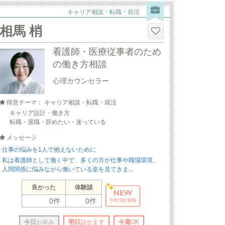
キャリア相談・転職・就活
相馬 梢
看護師・医療従事者のため
の働き方相談
心理カウンセラー
得意テーマ： キャリア相談・転職・就活
キャリア設計・働き方
転職・退職・辞めたい・迷っている
メッセージ
仕事の悩みを1人で抱えないために
私は看護師として働く中で、多くの方が仕事や職場環境、
人間関係に悩みながら働いている姿を見てきま...
良かった
体験談
0件
0件
今日
お休み
明日
話せます
今週
OK