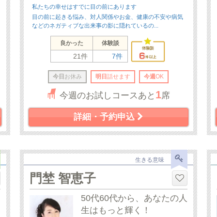
私たちの幸せはすでに目の前にあります
目の前に起きる悩み、対人関係やお金、健康の不安や病気
などのネガティブな出来事の影に隠れているの...
良かった
体験談
21件
7件
今日
お休み
明日
話せます
今週
OK
1
今週のお試しコースあと
席
詳細・予約申込
生きる意味
門埜 智恵子
50代60代から、あなたの人
生はもっと輝く！