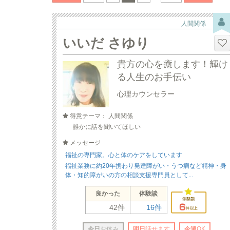
人間関係
いいだ さゆり
貴方の心を癒します！輝け
る人生のお手伝い
心理カウンセラー
得意テーマ： 人間関係
誰かに話を聞いてほしい
メッセージ
福祉の専門家。心と体のケアをしています
福祉業務に約20年携わり発達障がい・うつ病など精神・身
体・知的障がいの方の相談支援専門員として...
良かった
体験談
42件
16件
今日
お休み
明日
話せます
今週
OK