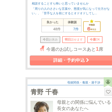
相談することすら怖いと思っていませんか
「周りの人のささいな言葉や、態度が気になって仕方がな
い」、「苦手な人を前にするとオドオドしてし...
良かった
体験談
48件
7件
今日
お休み
明日
話せます
今週
OK
1
今週のお試しコースあと
席
詳細・予約申込
母娘関係・毒親・過干渉
青野 千春
母親との関係に悩んでいる
長女のあなたへ