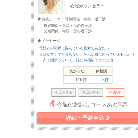
心理カウンセラー
得意テーマ： 母娘関係・毒親・過干渉
母娘関係・毒親・母の過干渉
父娘関係・毒親・父の過干渉
メッセージ
母親との関係に悩んでいる長女のあなたへ
母親が重くてたまらない、そんな風に思っていませんか？
一人で頑張っていて、誰にも相談できずに抱...
良かった
体験談
115件
5件
今日
お休み
明日
お休み
今週
OK
1
今週のお試しコースあと
席
詳細・予約申込