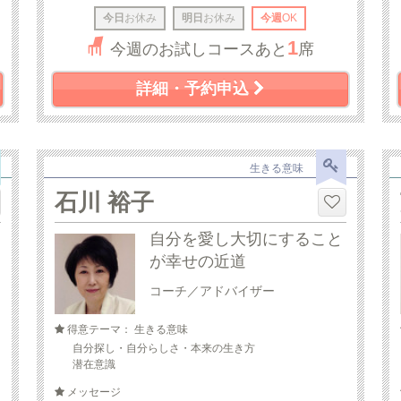
今日
お休み
明日
お休み
今週
OK
1
今週のお試しコースあと
席
詳細・予約申込
生きる意味
石川 裕子
自分を愛し大切にすること
が幸せの近道
コーチ／アドバイザー
得意テーマ： 生きる意味
自分探し・自分らしさ・本来の生き方
潜在意識
メッセージ