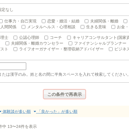
指定なし
仕事力・自己実現
恋愛・婚活・結婚
夫婦関係・離婚
人間関係
メンタルヘルス・心理相談
生きる意味
お金・
心理士
公認心理師
コーチ
キャリアコンサルタント(国家資
師
夫婦関係・離婚カウンセラー
ファイナンシャルプランナー
ピスト
ライフオーガナイザー・整理収納アドバイザー
ビジネ
または漢字のみ。姓と名の間に半角スペースを入れて検索してください
体験談が多い順
「良かった」が多い順
件中 13〜24件を表示