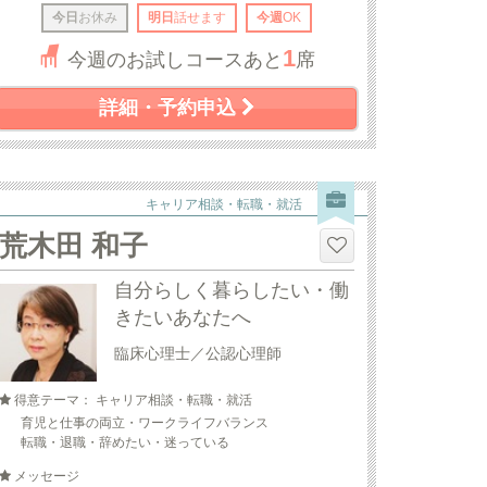
今日
お休み
明日
話せます
今週
OK
1
今週のお試しコースあと
席
詳細・予約申込
キャリア相談・転職・就活
荒木田 和子
自分らしく暮らしたい・働
きたいあなたへ
臨床心理士／公認心理師
得意テーマ： キャリア相談・転職・就活
育児と仕事の両立・ワークライフバランス
転職・退職・辞めたい・迷っている
メッセージ