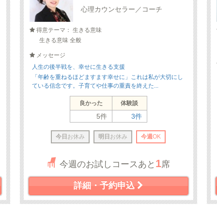
心理カウンセラー／コーチ
得意テーマ： 生きる意味
生きる意味 全般
メッセージ
人生の後半戦を、幸せに生きる支援
「年齢を重ねるほどますます幸せに」これは私が大切にし
ている信念です。子育てや仕事の重責を終えた...
良かった
体験談
5件
3件
今日
お休み
明日
お休み
今週
OK
1
今週のお試しコースあと
席
詳細・予約申込