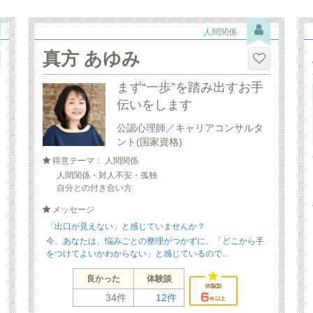
人間関係
真方 あゆみ
まず“一歩”を踏み出すお手
伝いをします
公認心理師／キャリアコンサルタ
ント(国家資格)
得意テーマ： 人間関係
人間関係・対人不安・孤独
自分との付き合い方
メッセージ
「出口が見えない」と感じていませんか？
今、あなたは、悩みごとの整理がつかずに、「どこから手
をつけてよいかわからない」と感じているので...
良かった
体験談
34件
12件