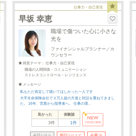
仕事力・自己実現
早坂 幸恵
職場で傷ついた心に小さな
光を
ファイナンシャルプランナー／カ
ウンセラー
得意テーマ： 仕事力・自己実現
職場の人間関係・コミュニケーション
ストレスコントロール・レジリエンス
メッセージ
私もただ肯定して聴いてほしかった一人です
大手生命保険会社で３万人超の方達と対話を重ねてきまし
た。 16年、営業から指導者へ。 仕事の環...
良かった
体験談
3件
1件
今日
お休み
明日
話せます
今週
OK