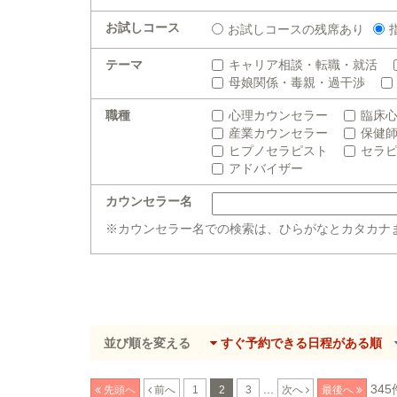
お試しコース
お試しコースの残席あり
テーマ
キャリア相談・転職・就活
母娘関係・毒親・過干渉
職種
心理カウンセラー
臨床
産業カウンセラー
保健
ヒプノセラピスト
セラ
アドバイザー
カウンセラー名
※カウンセラー名での検索は、ひらがなとカタカナ
並び順を変える
すぐ予約できる日程がある順
...
345
先頭へ
前へ
1
2
3
次へ
最後へ