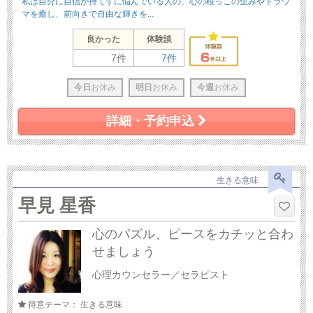
私は自分に自信が持てずに悩んでいる人の、心の根っこの歪みやトラウ
マを癒し、前向きで自由な輝きを...
良かった
体験談
7件
7件
今日
お休み
明日
お休み
今週
お休み
詳細・予約申込
生きる意味
早見 星香
心のパズル、ピースをカチッと合わ
せましょう
心理カウンセラー／セラピスト
得意テーマ： 生きる意味