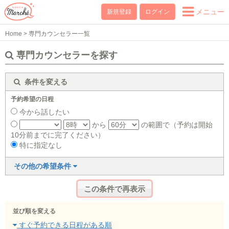
メニュー
新規登録
ログイン
Home
>
専門カウンセラー一覧
専門カウンセラーを探す
条件を変える
予約希望の日程
今から話したい
から
の範囲で（予約は開始
10分前までに完了ください）
特に指定なし
その他の希望条件
並び順を変える
すぐ予約できる日程がある順