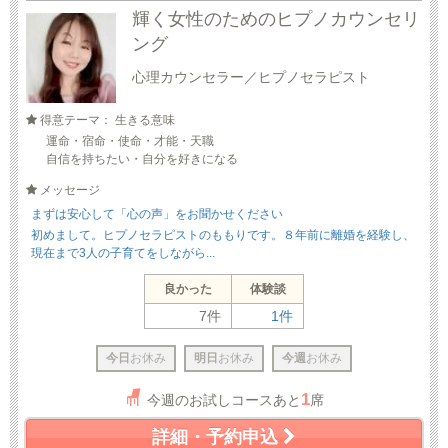
輝く女性のためのヒプノカウンセリ
ング
心理カウンセラー／ヒプノセラピスト
得意テーマ： 生きる意味
運命・宿命・使命・才能・天職
自信を持ちたい・自分を好きになる
メッセージ
まずは安心して「心の声」をお聞かせください
初めまして。ヒプノセラピストのももりです。８年前に離婚を経験し、
現在まで3人の子育てをしながら...
良かった
体験談
7件
1件
今日
お休み
明日
お休み
今週
お休み
1
今週のお試しコースあと
席
詳細・予約申込