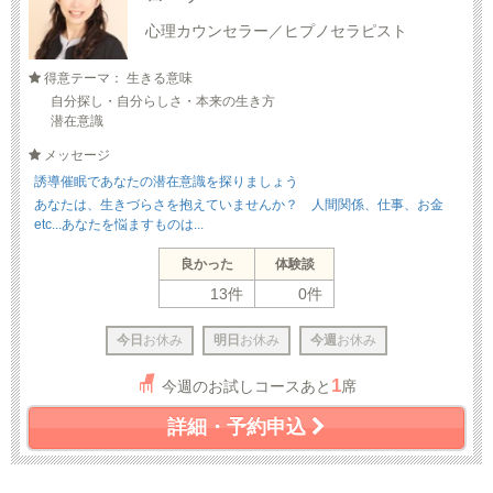
心理カウンセラー／ヒプノセラピスト
得意テーマ： 生きる意味
自分探し・自分らしさ・本来の生き方
潜在意識
メッセージ
誘導催眠であなたの潜在意識を探りましょう
あなたは、生きづらさを抱えていませんか？ 人間関係、仕事、お金
etc...あなたを悩ますものは...
良かった
体験談
13件
0件
今日
お休み
明日
お休み
今週
お休み
1
今週のお試しコースあと
席
詳細・予約申込