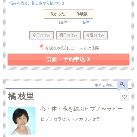
悩みを抱え、苦しさから抜け出せ...
良かった
体験談
19件
5件
今日
お休み
明日
お休み
今週
お休み
1
今週のお試しコースあと
席
詳細・予約申込
生きる意味
橘 枝里
心・体・魂を結ぶヒプノセラピー
ヒプノセラピスト／カウンセラー