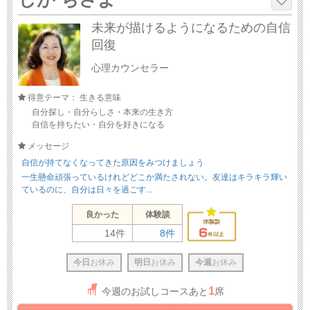
未来が描けるようになるための自信
回復
心理カウンセラー
得意テーマ： 生きる意味
自分探し・自分らしさ・本来の生き方
自信を持ちたい・自分を好きになる
メッセージ
自信が持てなくなってきた原因をみつけましょう
一生懸命頑張っているけれどどこか満たされない。友達はキラキラ輝い
ているのに、自分は日々を過ごす...
良かった
体験談
14件
8件
今日
お休み
明日
お休み
今週
お休み
1
今週のお試しコースあと
席