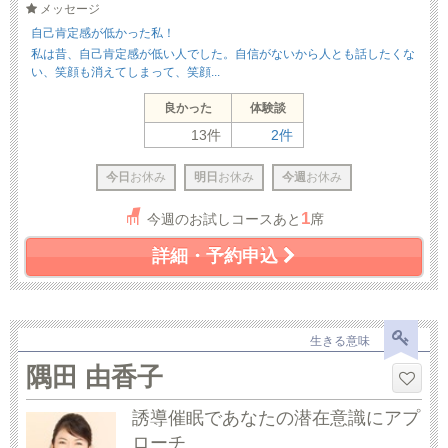
メッセージ
自己肯定感が低かった私！
私は昔、自己肯定感が低い人でした。自信がないから人とも話したくな
い、笑顔も消えてしまって、笑顔...
良かった
体験談
13件
2件
今日
お休み
明日
お休み
今週
お休み
1
今週のお試しコースあと
席
詳細・予約申込
生きる意味
隅田 由香子
誘導催眠であなたの潜在意識にアプ
ローチ