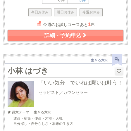
6件
3件
今日
お休み
明日
お休み
今週
お休み
1
今週のお試しコースあと
席
詳細・予約申込
生きる意味
小林 はづき
「いい気分」でいれば願いは叶う！
セラピスト／カウンセラー
得意テーマ： 生きる意味
運命・宿命・使命・才能・天職
自分探し・自分らしさ・本来の生き方