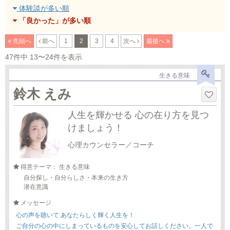
体験談が多い順
「良かった」が多い順
先頭へ
前へ
1
2
3
4
次へ
最後へ
47件中 13〜24件を表示
生きる意味
鈴木 えみ
人生を輝かせる 心の在り方を見つ
けましょう！
心理カウンセラー／コーチ
得意テーマ： 生きる意味
自分探し・自分らしさ・本来の生き方
潜在意識
メッセージ
心の声を聴いて あなたらしく輝く人生を！
ご自分の心の中にしまっているものを安心してお話しください。一人で