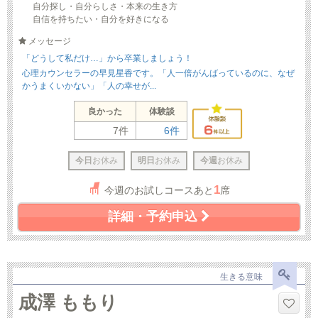
自分探し・自分らしさ・本来の生き方
自信を持ちたい・自分を好きになる
メッセージ
「どうして私だけ…」から卒業しましょう！
心理カウンセラーの早見星香です。「人一倍がんばっているのに、なぜ
かうまくいかない」「人の幸せが...
良かった
体験談
7件
6件
今日
お休み
明日
お休み
今週
お休み
1
今週のお試しコースあと
席
詳細・予約申込
生きる意味
成澤 ももり