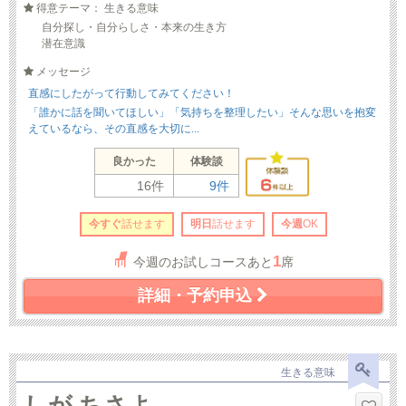
得意テーマ： 生きる意味
自分探し・自分らしさ・本来の生き方
潜在意識
メッセージ
直感にしたがって行動してみてください！
「誰かに話を聞いてほしい」「気持ちを整理したい」そんな思いを抱変
えているなら、その直感を大切に...
良かった
体験談
16件
9件
今すぐ
話せます
明日
話せます
今週
OK
1
今週のお試しコースあと
席
詳細・予約申込
生きる意味
しが ちさよ