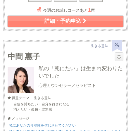
1
今週のお試しコースあと
席
詳細・予約申込
生きる意味
中間 惠子
私の「死にたい」は生まれ変わりた
いでした
心理カウンセラー／セラピスト
得意テーマ： 生きる意味
自信を持ちたい・自分を好きになる
消えたい・孤独・虚無感
メッセージ
私にあなたの可能性を信じさせてください