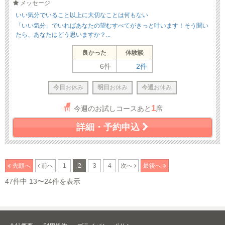
メッセージ
いい気分でいること以上に大切なことは何もない
「いい気分」でいればあなたの望むすべてがきっと叶います！そう聞い
たら、あなたはどう思いますか？...
良かった
体験談
6件
2件
今日
お休み
明日
お休み
今週
お休み
1
今週のお試しコースあと
席
詳細・予約申込
先頭へ
前へ
1
2
3
4
次へ
最後へ
47件中 13〜24件を表示