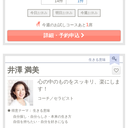
14件
1件
今日
お休み
明日
お休み
今週
お休み
1
今週のお試しコースあと
席
詳細・予約申込
生きる意味
井澤 満美
心の中のものをスッキリ、楽にしま
す！
コーチ／セラピスト
得意テーマ： 生きる意味
自分探し・自分らしさ・本来の生き方
自信を持ちたい・自分を好きになる