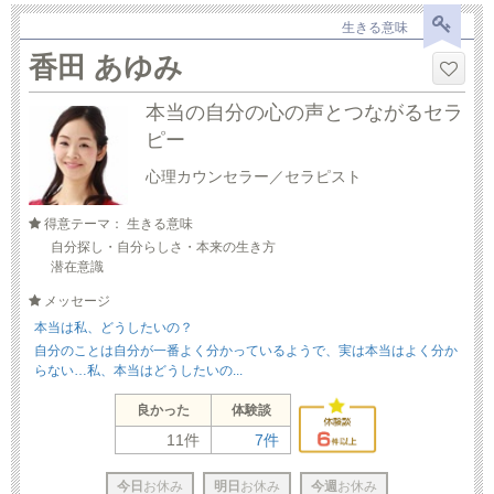
生きる意味
香田 あゆみ
本当の自分の心の声とつながるセラ
ピー
心理カウンセラー／セラピスト
得意テーマ： 生きる意味
自分探し・自分らしさ・本来の生き方
潜在意識
メッセージ
本当は私、どうしたいの？
自分のことは自分が一番よく分かっているようで、実は本当はよく分か
らない…私、本当はどうしたいの...
良かった
体験談
11件
7件
今日
お休み
明日
お休み
今週
お休み