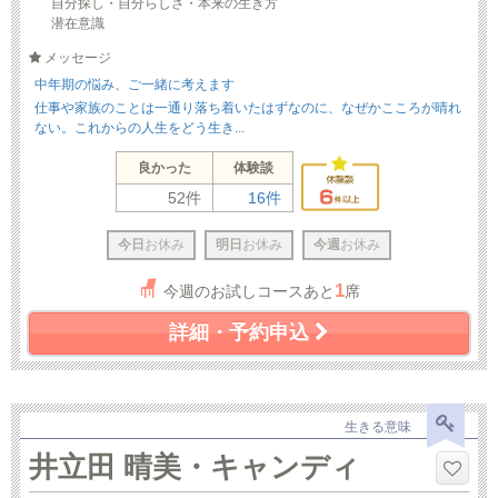
自分探し・自分らしさ・本来の生き方
潜在意識
メッセージ
中年期の悩み、ご一緒に考えます
仕事や家族のことは一通り落ち着いたはずなのに、なぜかこころが晴れ
ない。これからの人生をどう生き...
良かった
体験談
52件
16件
今日
お休み
明日
お休み
今週
お休み
1
今週のお試しコースあと
席
詳細・予約申込
生きる意味
井立田 晴美・キャンディ