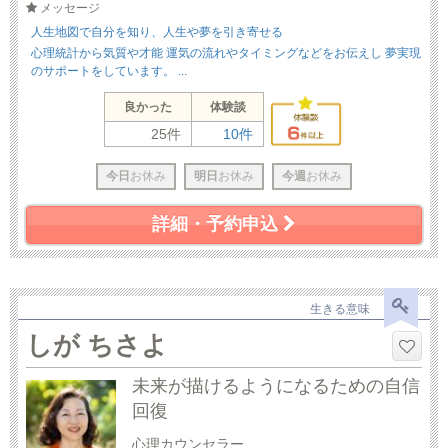
メッセージ
人生地図で自分を知り、人生や夢を引き寄せる
心理統計から気質や才能 運気の流れやタイミングなどをお伝えし 夢実現
のサポートをしています。 ...
良かった
体験談
25件
10件
今日
お休み
明日
お休み
今週
お休み
詳細・予約申込
生きる意味
しが ちさよ
未来が描けるようになるための自信
回復
心理カウンセラー