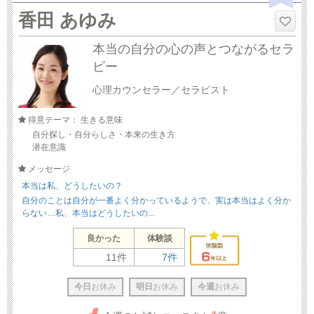
香田 あゆみ
本当の自分の心の声とつながるセラ
ピー
心理カウンセラー／セラピスト
得意テーマ： 生きる意味
自分探し・自分らしさ・本来の生き方
潜在意識
メッセージ
本当は私、どうしたいの？
自分のことは自分が一番よく分かっているようで、実は本当はよく分か
らない…私、本当はどうしたいの...
良かった
体験談
11件
7件
今日
お休み
明日
お休み
今週
お休み