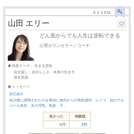
生きる意味
山田 エリー
どん底からでも人生は逆転できる
心理カウンセラー／コーチ
得意テーマ： 生きる意味
自分探し・自分らしさ・本来の生き方
潜在意識
メッセージ
自己紹介
幼少期に誘拐されたのを筆頭に身内からの性的虐待、レイプ、姑のアル
コール依存、夫の浮気、死産、子...
良かった
体験談
6件
3件