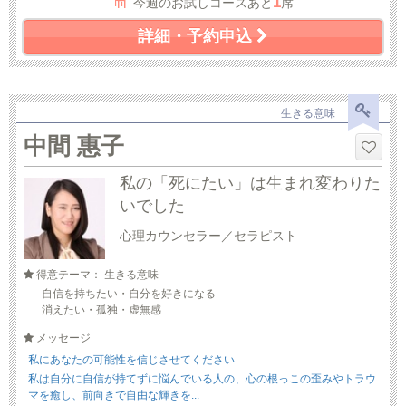
1
今週のお試しコースあと
席
詳細・予約申込
生きる意味
中間 惠子
私の「死にたい」は生まれ変わりた
いでした
心理カウンセラー／セラピスト
得意テーマ： 生きる意味
自信を持ちたい・自分を好きになる
消えたい・孤独・虚無感
メッセージ
私にあなたの可能性を信じさせてください
私は自分に自信が持てずに悩んでいる人の、心の根っこの歪みやトラウ
マを癒し、前向きで自由な輝きを...