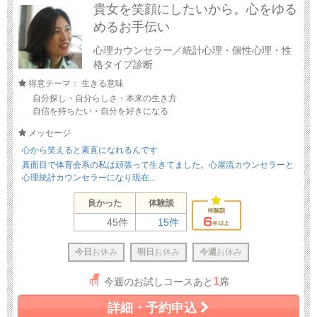
貴女を笑顔にしたいから。心をゆる
めるお手伝い
心理カウンセラー／統計心理・個性心理・性
格タイプ診断
得意テーマ： 生きる意味
自分探し・自分らしさ・本来の生き方
自信を持ちたい・自分を好きになる
メッセージ
心から笑えると素直になれるんです
真面目で体育会系の私は頑張って生きてました。心屋流カウンセラーと
心理統計カウンセラーになり現在...
良かった
体験談
45件
15件
今日
お休み
明日
お休み
今週
お休み
1
今週のお試しコースあと
席
詳細・予約申込