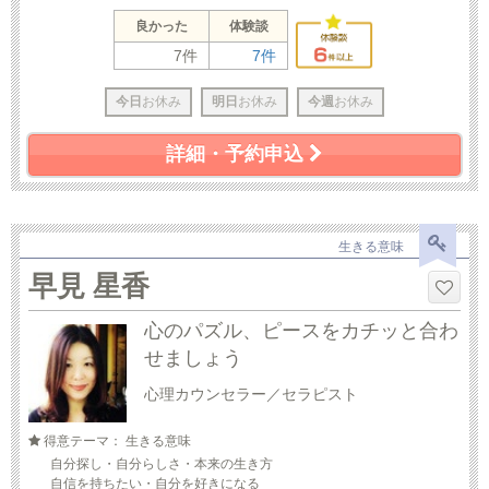
良かった
体験談
7件
7件
今日
お休み
明日
お休み
今週
お休み
詳細・予約申込
生きる意味
早見 星香
心のパズル、ピースをカチッと合わ
せましょう
心理カウンセラー／セラピスト
得意テーマ： 生きる意味
自分探し・自分らしさ・本来の生き方
自信を持ちたい・自分を好きになる