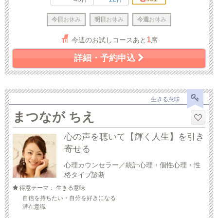
今日
お休み
明日
お休み
今週
お休み
1
今週のお試しコースあと
席
詳細・予約申込
生きる意味
まつなが ちえ
心の声を聴いて【輝く人生】を引き
寄せる
心理カウンセラー／統計心理・個性心理・性
格タイプ診断
得意テーマ： 生きる意味
自信を持ちたい・自分を好きになる
潜在意識