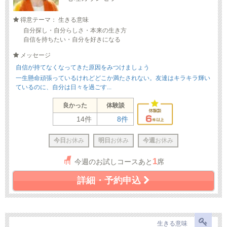
得意テーマ： 生きる意味
自分探し・自分らしさ・本来の生き方
自信を持ちたい・自分を好きになる
メッセージ
自信が持てなくなってきた原因をみつけましょう
一生懸命頑張っているけれどどこか満たされない。友達はキラキラ輝い
ているのに、自分は日々を過ごす...
良かった
体験談
14件
8件
今日
お休み
明日
お休み
今週
お休み
1
今週のお試しコースあと
席
詳細・予約申込
生きる意味