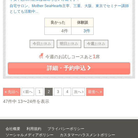
自宅サロン、Mother SeaHearts主宰、三重、大阪、東京でセミナー講師
としても活動中...
良かった
体験談
4件
3件
今日
お休み
明日
お休み
今週
お休み
1
今週のお試しコースあと
席
詳細・予約申込
先頭へ
前へ
1
2
3
4
次へ
最後へ
47件中 13〜24件を表示
会社概要
利用規約
プライバシーポリシー
ソーシャルメディアポリシー
カスタマーハラスメントポリシー