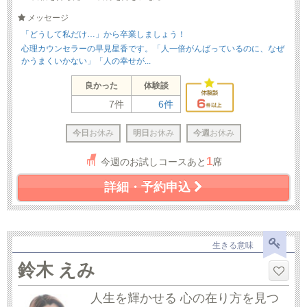
メッセージ
「どうして私だけ…」から卒業しましょう！
心理カウンセラーの早見星香です。「人一倍がんばっているのに、なぜ
かうまくいかない」「人の幸せが...
良かった
体験談
7件
6件
今日
お休み
明日
お休み
今週
お休み
1
今週のお試しコースあと
席
詳細・予約申込
生きる意味
鈴木 えみ
人生を輝かせる 心の在り方を見つ