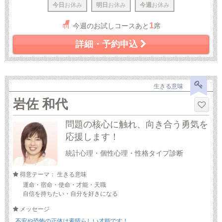
今日
お休み
明日
お休み
今週
お休み
1
今週のお試しコースあと
席
詳細・予約申込
生きる意味
岩佐 和代
問題の核心に触れ、向き合う勇気を
応援します！
統計心理・個性心理・性格タイプ診断
得意テーマ： 生きる意味
運命・宿命・使命・才能・天職
自信を持ちたい・自分を好きになる
メッセージ
不安や恐怖の正体は素晴らしい才能です！