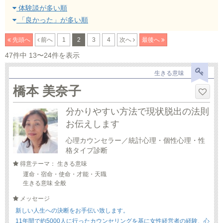
体験談が多い順
「良かった」が多い順
先頭へ
前へ
1
2
3
4
次へ
最後へ
47件中 13〜24件を表示
生きる意味
橋本 美奈子
分かりやすい方法で現状脱出の法則
お伝えします
心理カウンセラー／統計心理・個性心理・性
格タイプ診断
得意テーマ： 生きる意味
運命・宿命・使命・才能・天職
生きる意味 全般
メッセージ
新しい人生への決断をお手伝い致します。
11年間で約5000人に行ったカウンセリングを基に女性経営者の経験、心