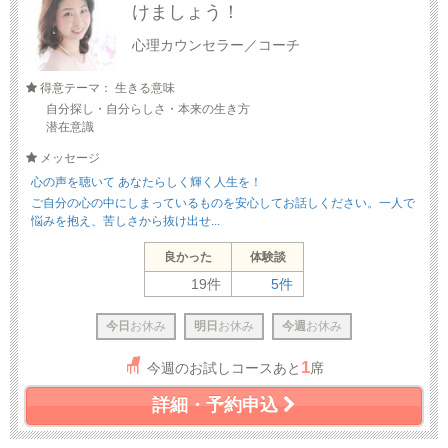
けましょう！
心理カウンセラー／コーチ
得意テーマ： 生きる意味
自分探し・自分らしさ・本来の生き方
潜在意識
メッセージ
心の声を聴いて あなたらしく輝く人生を！
ご自分の心の中にしまっているものを安心してお話しください。一人で
悩みを抱え、苦しさから抜け出せ...
良かった
体験談
19件
5件
今日
お休み
明日
お休み
今週
お休み
1
今週のお試しコースあと
席
詳細・予約申込