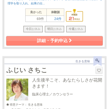
理学を取り入れ、結果の出...
良かった
体験談
69件
24件
今日
お休み
明日
お休み
今週
お休み
詳細・予約申込
生きる意味
ふじい さちこ
人生後半こそ、あなたらしさが花開
きます！
臨床心理士／カウンセラー
得意テーマ： 生きる意味