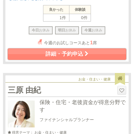
良かった
体験談
1件
0件
今日
お休み
明日
お休み
今週
お休み
1
今週のお試しコースあと
席
詳細・予約申込
お金・住まい・健康
三原 由紀
保険・住宅・老後資金が得意分野で
す
ファイナンシャルプランナー
得意テーマ： お金・住まい・健康