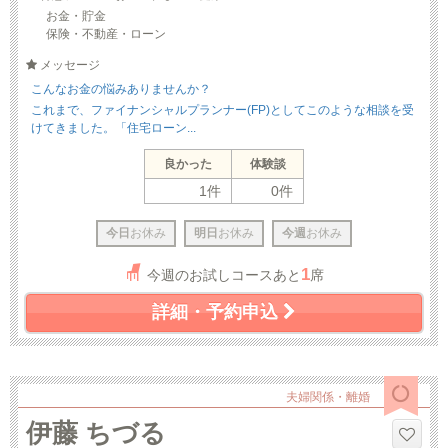
お金・貯金
保険・不動産・ローン
メッセージ
こんなお金の悩みありませんか？
これまで、ファイナンシャルプランナー(FP)としてこのような相談を受
けてきました。「住宅ローン...
良かった
体験談
1件
0件
今日
お休み
明日
お休み
今週
お休み
1
今週のお試しコースあと
席
詳細・予約申込
夫婦関係・離婚
伊藤 ちづる