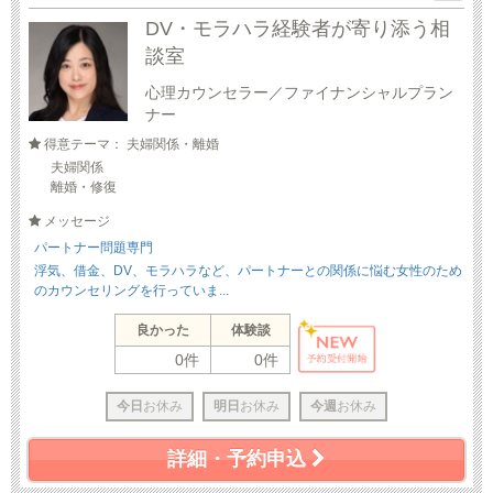
DV・モラハラ経験者が寄り添う相
談室
心理カウンセラー／ファイナンシャルプラン
ナー
得意テーマ： 夫婦関係・離婚
夫婦関係
離婚・修復
メッセージ
パートナー問題専門
浮気、借金、DV、モラハラなど、パートナーとの関係に悩む女性のため
のカウンセリングを行っていま...
良かった
体験談
0件
0件
今日
お休み
明日
お休み
今週
お休み
詳細・予約申込